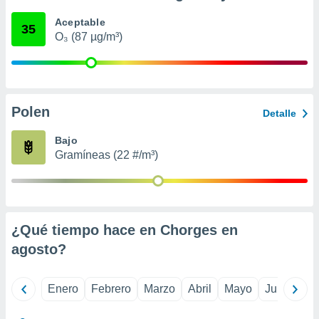
retirar su
Aceptable
ento u
35
O₃ (87 µg/m³)
 de datos
er momento
ic en
o en
Polen
Detalle
 Cookies
en
eb.
Bajo
Gramíneas (22 #/m³)
y
socios
el
to de
¿Qué tiempo hace en Chorges en
la
agosto
?
 en un
 y/o acceder
 de datos
Enero
Febrero
Marzo
Abril
Mayo
Junio
Ju
ara
 anuncios