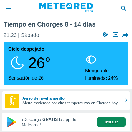
Chorges
Próxima semana
Tiempo en Chorges 8 - 14 días
privacidad
21:23
Sábado
...
o de
e
e) ha sido
Cielo despejado
or
26°
es para
ue la
 que se
Menguante
e calidad.
Sensación de 26°
Iluminada:
24%
eder a este
ediante las
opciones:
Aviso de nivel amarillo
Alerta moderada por altas temperaturas en Chorges hoy
ookies y
e forma
¡Descarga
GRATIS
la app de
Instalar
d digital
Meteored!
ada, basada