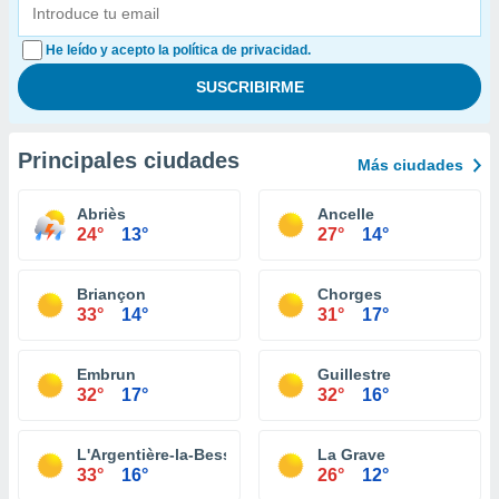
He leído y acepto la política de privacidad.
Principales ciudades
Más ciudades
Abriès
Ancelle
24°
13°
27°
14°
Briançon
Chorges
33°
14°
31°
17°
Embrun
Guillestre
32°
17°
32°
16°
L'Argentière-la-Bessée
La Grave
33°
16°
26°
12°