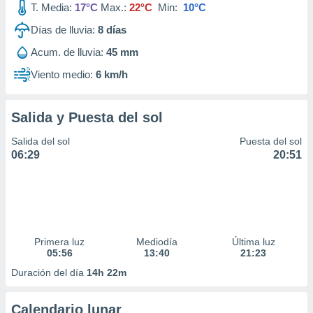
T. Media:
17°C
Max.:
22°C
Min:
10°C
ar perfiles
idad
Días de lluvia:
8
días
a, utilizar
a
Acum. de lluvia:
45 mm
 la
Viento medio:
6 km/h
da, crear un
personalizar
o, uso de
Salida y Puesta del sol
a la
Salida del sol
Puesta del sol
e contenido
06:29
20:51
do, medir el
 de la
medir el
 del
 comprender
 través de
s o a través
Primera luz
Mediodía
Última luz
nación de
05:56
13:40
21:23
edentes de
Duración del día
14h 22m
fuentes,
y mejora de
os, uso de
Calendario lunar