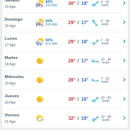
60%
ublicidad y
6
-
41
30°
/
18°
3.6 mm
km/h
15 Ago
do en
 mismo.
Domingo
60%
5
-
39
29°
/
17°
sultar más
0.8 mm
km/h
16 Ago
 en nuestra
 Cookies
y
Lunes
60%
7
-
36
ualquier
29°
/
18°
0.2 mm
km/h
17 Ago
ento
 botón
Martes
13
-
49
28°
/
17°
ación de
km/h
18 Ago
kies
 disponible
Miércoles
7
-
32
e nuestra
28°
/
14°
km/h
19 Ago
.
Jueves
IVAMENTE,
10
-
42
30°
/
16°
km/h
20 Ago
as
Viernes
12
-
58
32°
/
18°
 a cookies
km/h
21 Ago
 no aceptar