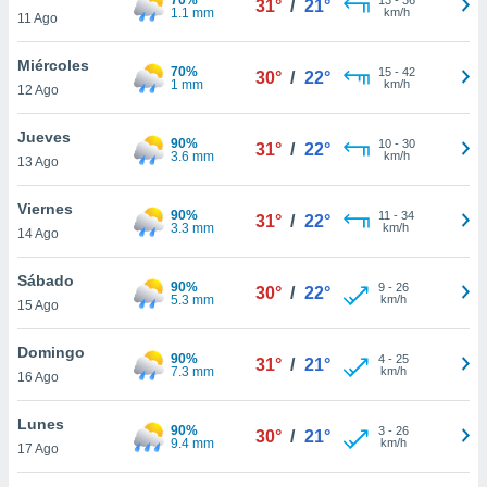
31°
/
21°
ublicidad y
1.1 mm
km/h
11 Ago
do en
Miércoles
 mismo.
70%
15
-
42
30°
/
22°
1 mm
km/h
sultar más
12 Ago
 en nuestra
 Cookies
y
Jueves
90%
10
-
30
31°
/
22°
ualquier
3.6 mm
km/h
13 Ago
ento
Viernes
 botón
90%
11
-
34
31°
/
22°
3.3 mm
km/h
14 Ago
ación de
kies
 disponible
Sábado
90%
9
-
26
30°
/
22°
e nuestra
5.3 mm
km/h
15 Ago
.
Domingo
90%
IVAMENTE,
4
-
25
31°
/
21°
7.3 mm
km/h
16 Ago
as
Lunes
90%
3
-
26
30°
/
21°
 a cookies
9.4 mm
km/h
17 Ago
 no aceptar