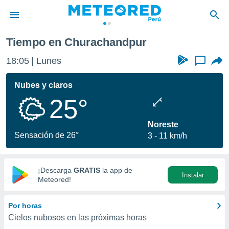
Tiempo en Churachandpur
privacidad
18:05
Lunes
...
o de
e
e) ha sido
Nubes y claros
or
25°
es para
ue la
 que se
Noreste
e calidad.
Sensación de 26°
3
11 km/h
eder a este
ediante las
opciones:
¡Descarga
GRATIS
la app de
Instalar
ookies y
Meteored!
e forma
Por horas
d digital
Cielos nubosos en las próximas horas
ada, basada