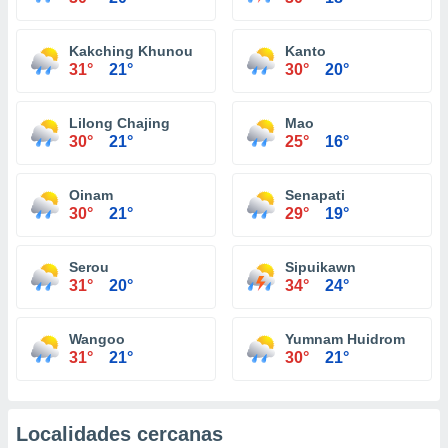
Kakching Khunou
Kanto
31°
21°
30°
20°
Lilong Chajing
Mao
30°
21°
25°
16°
Oinam
Senapati
30°
21°
29°
19°
Serou
Sipuikawn
31°
20°
34°
24°
Wangoo
Yumnam Huidrom
31°
21°
30°
21°
Localidades cercanas