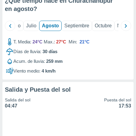
¿Qué tiempo hace en Churachandpur
ados con el
 seleccionar
en
agosto
?
o.
calización
yo
Junio
Julio
Agosto
Septiembre
Octubre
Noviemb
precisa e
ión mediante
T. Media:
24°C
Max.:
27°C
Min:
21°C
, publicidad
Días de lluvia:
30
días
dos,
Acum. de lluvia:
259 mm
 publicidad
,
Viento medio:
4 km/h
ón de
 desarrollo
s.
Salida y Puesta del sol
tros 1199
Salida del sol
Puesta del sol
ios
04:47
17:53