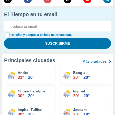
El Tiempo en tu email
He leído y acepto la política de privacidad.
Principales ciudades
Más ciudades
Andro
Bangla
31°
20°
30°
20°
Churachandpur
Imphal
30°
20°
30°
20°
Imphal Tulihal
Jessami
30°
20°
30°
18°