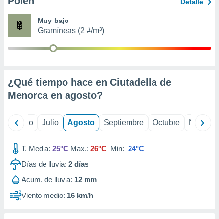
Polen
ados con el
Detalle
 seleccionar
o.
Muy bajo
Gramíneas (2 #/m³)
calización
precisa e
ión mediante
, publicidad
¿Qué tiempo hace en Ciutadella de
dos,
Menorca en
agosto
?
 publicidad
,
ón de
yo
Junio
Julio
Agosto
Septiembre
Octubre
Noviemb
 desarrollo
s.
T. Media:
25°C
Max.:
26°C
Min:
24°C
tros 1199
ios
Días de lluvia:
2
días
Acum. de lluvia:
12 mm
Viento medio:
16 km/h