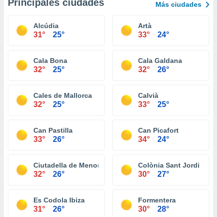
Principales ciudades
Más ciudades
Alcúdia
Artà
31°
25°
33°
24°
Cala Bona
Cala Galdana
32°
25°
32°
26°
Cales de Mallorca
Calvià
32°
25°
33°
25°
Can Pastilla
Can Picafort
33°
26°
34°
24°
Ciutadella de Menorca
Colònia Sant Jordi
32°
26°
30°
27°
Es Codola Ibiza
Formentera
31°
26°
30°
28°