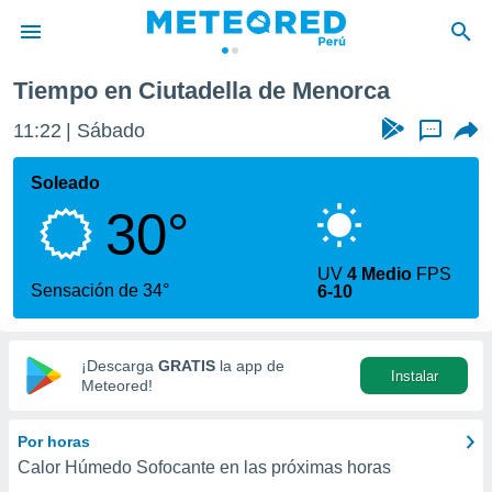
Tiempo en Ciutadella de Menorca
privacidad
11:22
Sábado
...
o de
e
e) ha sido
Soleado
or
30°
es para
ue la
 que se
UV
4 Medio
FPS
e calidad.
Sensación de 34°
6-10
eder a este
ediante las
opciones:
¡Descarga
GRATIS
la app de
Instalar
ookies y
Meteored!
e forma
Por horas
d digital
Calor Húmedo Sofocante en las próximas horas
ada, basada