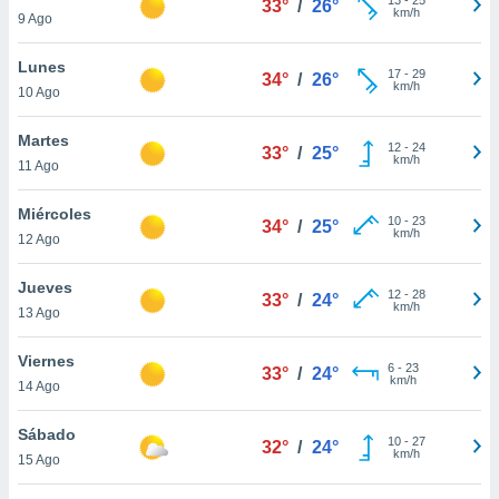
33°
/
26°
ublicidad y
km/h
9 Ago
do en
Lunes
 mismo.
17
-
29
34°
/
26°
km/h
sultar más
10 Ago
 en nuestra
 Cookies
y
Martes
12
-
24
33°
/
25°
ualquier
km/h
11 Ago
ento
Miércoles
 botón
10
-
23
34°
/
25°
km/h
12 Ago
ación de
kies
 disponible
Jueves
12
-
28
33°
/
24°
e nuestra
km/h
13 Ago
.
Viernes
IVAMENTE,
6
-
23
33°
/
24°
km/h
14 Ago
as
Sábado
10
-
27
32°
/
24°
 a cookies
km/h
15 Ago
 no aceptar