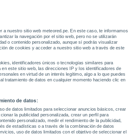
Aviso de nivel amarillo
Alerta moderada por nevadas en
Cochamó hoy
r a nuestro sitio web meteored.pe. En este caso, te informamos
tizar la navegación por el sitio web, pero no se utilizarán
dad o contenido personalizado, aunque sí podrás visualizar
ción de cookies y acceder a nuestro sitio web a través de este
s
es, identificadores únicos o tecnologías similares para
n este sitio web, las direcciones IP y los identificadores de
rsonales en virtud de un interés legítimo, algo a lo que puedes
 al tratamiento de datos en cualquier momento haciendo clic en
Lunes
Martes
Miércoles
Jueves
10 Ago
11 Ago
12 Ago
13 Ago
miento de datos:
uso de datos limitados para seleccionar anuncios básicos, crear
60%
60%
ccionar la publicidad personalizada, crear un perfil para
1.7 mm
1.6 mm
ontenido personalizado, medir el rendimiento de la publicidad,
8°
/
-10°
10°
/
-2°
11°
/
-6°
14°
/
-2°
vés de estadísticas o a través de la combinación de datos
rvicios, uso de datos limitados con el objetivo de seleccionar el