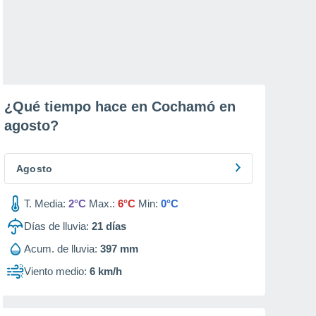
¿Qué tiempo hace en Cochamó en
agosto
?
Agosto
T. Media:
2°C
Max.:
6°C
Min:
0°C
Días de lluvia:
21
días
Acum. de lluvia:
397 mm
Viento medio:
6 km/h