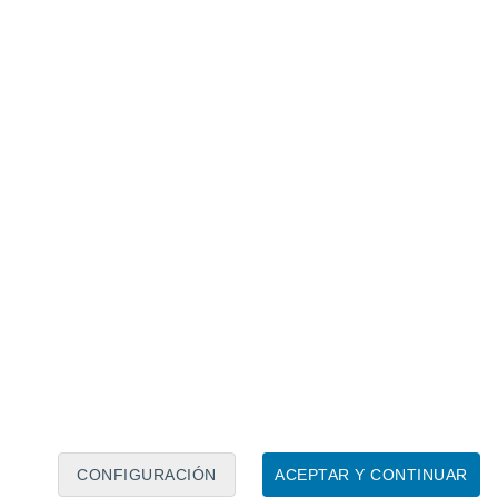
Calendario lunar
Lun
Mar
Mié
Jue
Vie
Sáb
Dom
7
8
9
10
11
12
13
14
15
16
17
18
19
20
CONFIGURACIÓN
ACEPTAR Y CONTINUAR