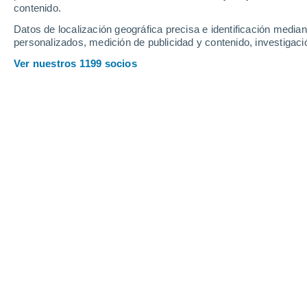
contenido.
7
-
39
km/h
6
-
34
km/h
9
7
-
62
km/h
Datos de localización geográfica precisa e identificación mediant
personalizados, medición de publicidad y contenido, investigació
Tiempo en Cochamó hoy
, 7 de agost
Ver nuestros 1199 socios
Lluvia débil
90%
6°
12:00
1.4 mm
Sensación T.
6°
Lluvia débil
90%
5°
13:00
1.9 mm
Sensación T.
5°
Lluvia débil
90%
6°
14:00
1.1 mm
Sensación T.
5°
Lluvia débil
90%
5°
15:00
1.1 mm
Sensación T.
5°
Lluvia débil
90%
5°
16:00
1.6 mm
Sensación T.
6°