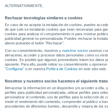
6°
ALTERNATIVAMENTE,
Rechazar tecnologías similares a cookies
90%
En caso de no aceptar la instalación de cookies, puedes accede
Sensación de 6°
1.4 mm
de que solo se instalarán cookies que sean necesarias para garan
cookies para analizar el comportamiento ni para mostrar publici
publicidad general no personalizada. Puedes rechazar la instala
abono pulsando el botón "Rechazar".
Tiempo 1 - 7 días
Mapa de lluvia
Satélites
Modelo
Con su consentimiento, nosotros y
nuestros socios
usamos cooki
almacenar, acceder y procesar datos personales como su visita e
cookies. Es posible que algunos proveedores traten tus datos pe
oponerte. Para ello, puede retirar su consentimiento u oponerse
Mañana
Domingo
Hoy
"Configurar"
o en nuestra
Política de Cookies
en este sitio web.
8 Ago
9 Ago
7 Ago
Nosotros y nuestros socios hacemos el siguiente trata
Almacenar la información en un dispositivo y/o acceder a ella, 
90%
90%
perfiles para publicidad personalizada, utilizar perfiles para sele
16 mm
43 mm
personalizar el contenido, uso de perfiles para la selección de c
6°
/
1°
9°
/
-6°
6°
/
3°
medir el rendimiento del contenido, comprender al público a tra
procedentes de diferentes fuentes, desarrollo y mejora de los se