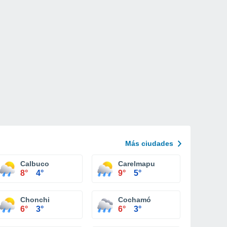
Más ciudades
Calbuco
Carelmapu
8°
4°
9°
5°
Chonchi
Cochamó
6°
3°
6°
3°