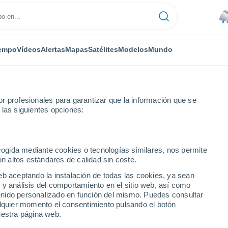
empo
Vídeos
Alertas
Mapas
Satélites
Modelos
Mundo
r profesionales para garantizar que la información que se
 las siguientes opciones:
ecogida mediante cookies o tecnologías similares, nos permite
on altos estándares de calidad sin coste.
eb aceptando la instalación de todas las cookies, ya sean
 y análisis del comportamiento en el sitio web, así como
...
ntenido personalizado en función del mismo. Puedes consultar
alquier momento el consentimiento pulsando el botón
Por horas
uestra página web.
Lluvias débiles en las próximas
horas