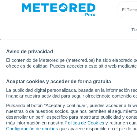
Ti
Aviso de privacidad
El contenido de Meteored.pe (meteored.pe) ha sido elaborado po
ofrece es de calidad. Puedes acceder a este sitio web mediante
Aceptar cookies y acceder de forma gratuita
Inicio
Chile
Región de Los Lagos
Cochamó
La publicidad digital personalizada, basada en la información r
financiar nuestra actividad para seguir ofreciéndote contenido c
Tiempo en Cochamó
Pulsando el botón "Aceptar y continuar", puedes acceder a la w
nuestras o de nuestros socios, que nos permiten el seguimiento
12:18
Viernes
desarrollar un perfil específico para mostrarte publicidad y co
más información en nuestra
Política de Cookies
y retirar en cu
Configuración de cookies
que aparece disponible en el pie de n
Lluvia débil