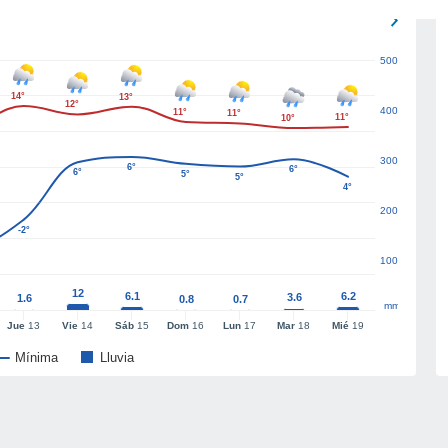
500
14°
13°
12°
400
11°
11°
11°
10°
300
6°
6°
6°
5°
5°
4°
200
-2°
100
12
6.1
6.2
3.6
1.6
0.8
0.7
mm
Jue
13
Vie
14
Sáb
15
Dom
16
Lun
17
Mar
18
Mié
19
Mínima
Lluvia