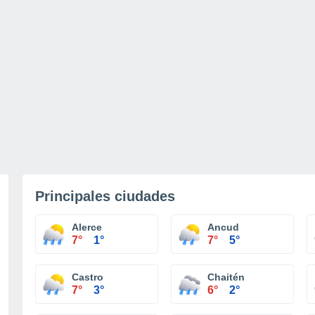
Principales ciudades
Alerce
Ancud
7°
1°
7°
5°
Castro
Chaitén
7°
3°
6°
2°