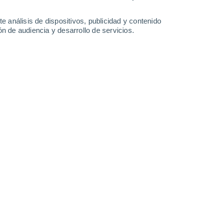
-
59
km/h
5
-
41
km/h
3
-
31
km/h
4
-
28
km/h
e análisis de dispositivos, publicidad y contenido
n de audiencia y desarrollo de servicios.
o
Noroeste
1 Bajo
4
-
37 km/h
FPS:
no
Noroeste
1 Bajo
4
-
38 km/h
FPS:
no
Noroeste
1 Bajo
4
-
38 km/h
FPS:
no
Noroeste
1 Bajo
4
-
36 km/h
FPS:
no
Noroeste
0 Bajo
3
-
40 km/h
FPS:
no