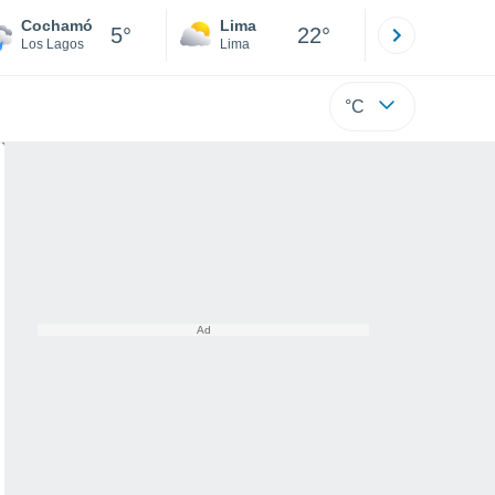
Cochamó
Lima
Cuzco
5°
22°
Los Lagos
Lima
Cusco
°C