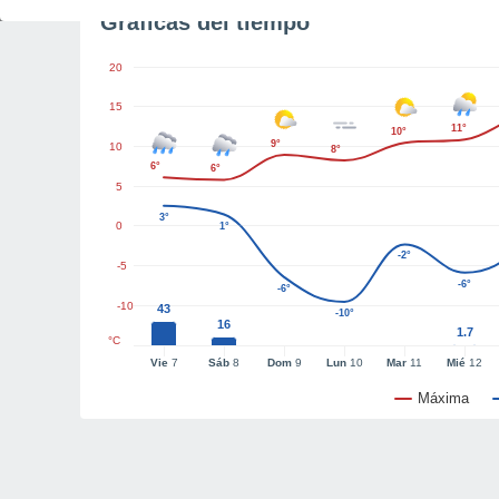
Gráficas del tiempo
20
15
11°
10°
9°
10
8°
6°
6°
5
3°
0
1°
-2°
-5
-6°
-6°
-10
43
-10°
16
1.7
°C
Vie
7
Sáb
8
Dom
9
Lun
10
Mar
11
Mié
12
Máxima