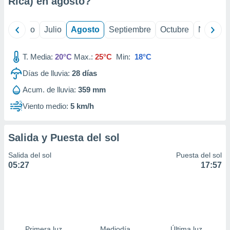
Rica) en
agosto
?
ados con el
 seleccionar
o.
yo
Junio
Julio
Agosto
Septiembre
Octubre
Noviemb
calización
precisa e
ión mediante
T. Media:
20°C
Max.:
25°C
Min:
18°C
Días de lluvia:
28
días
, publicidad
Acum. de lluvia:
359 mm
dos,
 publicidad
Viento medio:
5 km/h
,
ón de
 desarrollo
Salida y Puesta del sol
s.
Salida del sol
Puesta del sol
tros 1199
05:27
17:57
ios
Primera luz
Mediodía
Última luz