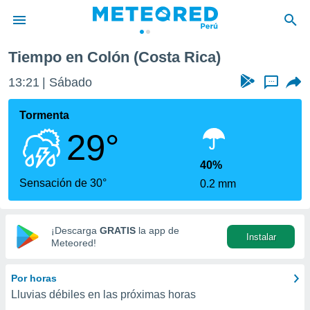
Tiempo en Colón (Costa Rica)
privacidad
13:21
Sábado
...
o de
e
e) ha sido
Tormenta
or
29°
es para
ue la
 que se
40%
e calidad.
Sensación de 30°
0.2 mm
eder a este
ediante las
opciones:
¡Descarga
GRATIS
la app de
Instalar
ookies y
Meteored!
e forma
Por horas
d digital
Lluvias débiles en las próximas horas
ada, basada