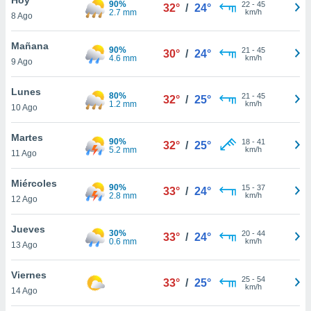
90%
ublicidad y
22
-
45
32°
/
24°
2.7 mm
km/h
8 Ago
do en
 mismo.
Mañana
90%
21
-
45
30°
/
24°
sultar más
4.6 mm
km/h
9 Ago
 en nuestra
 Cookies
y
Lunes
80%
21
-
45
ualquier
32°
/
25°
1.2 mm
km/h
10 Ago
ento
 botón
Martes
90%
18
-
41
32°
/
25°
ación de
5.2 mm
km/h
11 Ago
kies
 disponible
Miércoles
90%
15
-
37
e nuestra
33°
/
24°
2.8 mm
km/h
12 Ago
.
Jueves
IVAMENTE,
30%
20
-
44
33°
/
24°
0.6 mm
km/h
13 Ago
as
Viernes
25
-
54
33°
/
25°
 a cookies
km/h
14 Ago
 no aceptar