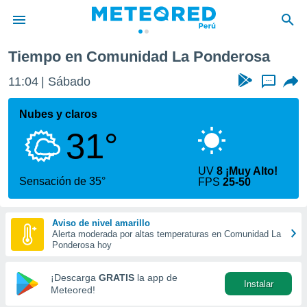
onderosa
Tiempo en Comunidad La Ponderosa
privacidad
11:04
Sábado
...
o de
e
e) ha sido
Nubes y claros
or
31°
es para
ue la
 que se
UV
8 ¡Muy Alto!
e calidad.
Sensación de 35°
FPS
25-50
eder a este
ediante las
opciones:
Aviso de nivel amarillo
Alerta moderada por altas temperaturas en Comunidad La
ookies y
Ponderosa hoy
e forma
¡Descarga
GRATIS
la app de
Instalar
d digital
Meteored!
ada, basada