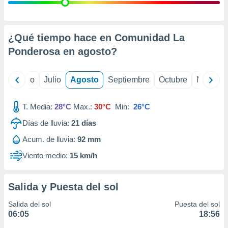
ados con el
 seleccionar
o.
calización
¿Qué tiempo hace en Comunidad La
precisa e
Ponderosa en
agosto
?
ión mediante
, publicidad
yo
Junio
Julio
Agosto
Septiembre
Octubre
Noviemb
dos,
 publicidad
T. Media:
28°C
Max.:
30°C
Min:
26°C
,
Días de lluvia:
21
días
ón de
 desarrollo
Acum. de lluvia:
92 mm
s.
Viento medio:
15 km/h
tros 1199
ios
Salida y Puesta del sol
Salida del sol
Puesta del sol
06:05
18:56