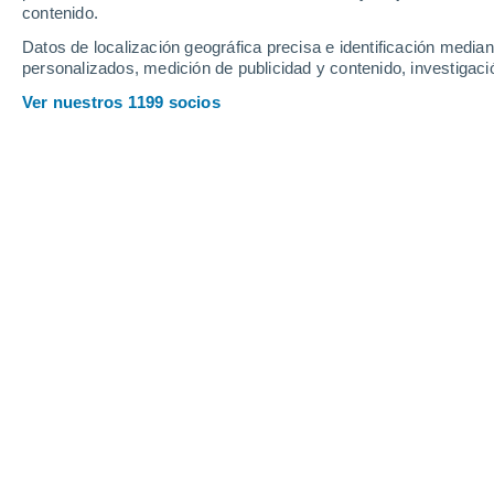
contenido.
8
-
28
km/h
6
-
30
km/h
5
7
-
30
km/h
Datos de localización geográfica precisa e identificación mediant
personalizados, medición de publicidad y contenido, investigació
Tiempo en Cortina d'Ampezzo hoy
, 8
Ver nuestros 1199 socios
Lluvia débil
40%
15°
01:00
0.2 mm
Sensación T.
15
Cielo despejad
15°
02:00
Sensación T.
15
Nubes y claros
15°
03:00
Sensación T.
15
Cielo despejad
14°
05:00
Sensación T.
14
Soleado
17°
08:00
Sensación T.
17