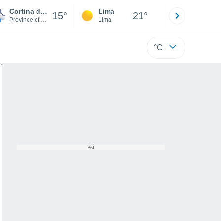
Cortina d'Ampezzo
Lima
Cuzco
15°
21°
Province of Belluno
Lima
Cusco
°C