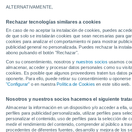
15°
ALTERNATIVAMENTE,
Rechazar tecnologías similares a cookies
40%
En caso de no aceptar la instalación de cookies, puedes accede
Sensación de 15°
0.2 mm
de que solo se instalarán cookies que sean necesarias para garan
cookies para analizar el comportamiento ni para mostrar publici
publicidad general no personalizada. Puedes rechazar la instala
abono pulsando el botón "Rechazar".
Tiempo 1 - 7 días
Mapa de lluvia
Satélites
Modelo
Con su consentimiento, nosotros y
nuestros socios
usamos cooki
almacenar, acceder y procesar datos personales como su visita e
cookies. Es posible que algunos proveedores traten tus datos pe
oponerte. Para ello, puede retirar su consentimiento u oponerse
Mañana
Lunes
Hoy
"Configurar"
o en nuestra
Política de Cookies
en este sitio web.
9 Ago
10 Ago
8 Ago
Nosotros y nuestros socios hacemos el siguiente trata
Almacenar la información en un dispositivo y/o acceder a ella, 
80%
90%
90%
perfiles para publicidad personalizada, utilizar perfiles para sele
1.7 mm
8 mm
8.5 mm
personalizar el contenido, uso de perfiles para la selección de c
26°
/
13°
26°
/
16°
25°
/
14°
medir el rendimiento del contenido, comprender al público a tra
procedentes de diferentes fuentes, desarrollo y mejora de los se