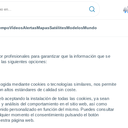
empo
Vídeos
Alertas
Mapas
Satélites
Modelos
Mundo
r profesionales para garantizar que la información que se
 las siguientes opciones:
ezzo
ecogida mediante cookies o tecnologías similares, nos permite
on altos estándares de calidad sin coste.
Ampezzo
eb aceptando la instalación de todas las cookies, ya sean
 y análisis del comportamiento en el sitio web, así como
...
ntenido personalizado en función del mismo. Puedes consultar
alquier momento el consentimiento pulsando el botón
Por horas
uestra página web.
Intervalos nubosos en las
próximas horas