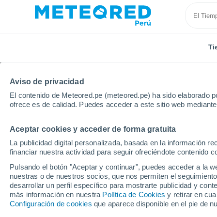
Ti
Aviso de privacidad
El contenido de Meteored.pe (meteored.pe) ha sido elaborado po
ofrece es de calidad. Puedes acceder a este sitio web mediante
Aceptar cookies y acceder de forma gratuita
Inicio
Italia
Provincia de Belluno
Cortina d'Amp
La publicidad digital personalizada, basada en la información r
financiar nuestra actividad para seguir ofreciéndote contenido c
Tiempo en Cortina d'
Pulsando el botón "Aceptar y continuar", puedes acceder a la w
nuestras o de nuestros socios, que nos permiten el seguimiento
00:23
Sábado
desarrollar un perfil específico para mostrarte publicidad y co
más información en nuestra
Política de Cookies
y retirar en cu
Configuración de cookies
que aparece disponible en el pie de n
Lluvia débil