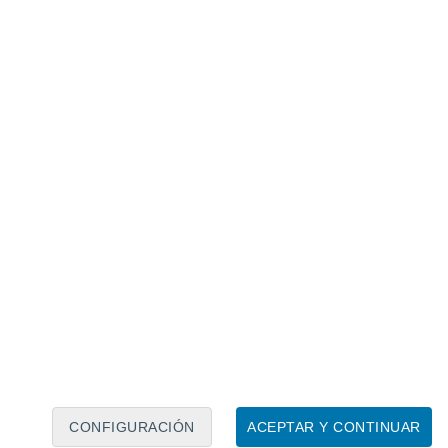
Calendario lunar
Lun
Mar
Mié
Jue
Vie
Sáb
Dom
8
9
10
11
12
13
14
15
16
17
18
19
20
21
CONFIGURACIÓN
ACEPTAR Y CONTINUAR