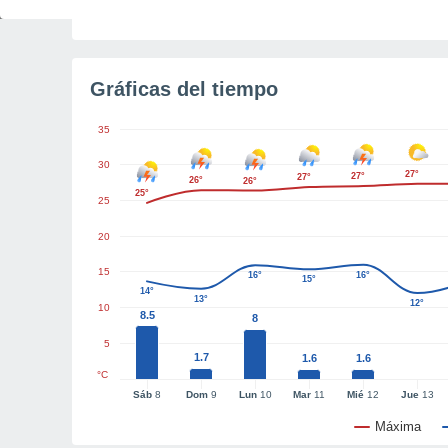
Tiempo para el amanecer
5h 4m
Gráficas del tiempo
35
30
27°
27°
27°
26°
26°
25°
25
20
15
16°
16°
15°
14°
13°
12°
10
8.5
8
5
1.7
1.6
1.6
°C
Sáb
8
Dom
9
Lun
10
Mar
11
Mié
12
Jue
13
Máxima