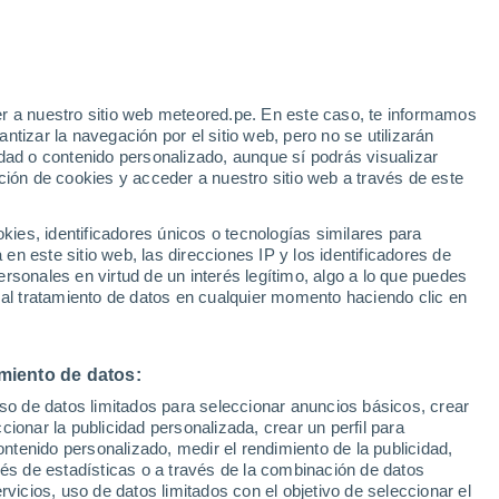
Aviso de nivel naranja
Alerta importante por tormenta en
Cortina d'Ampezzo hoy
r a nuestro sitio web meteored.pe. En este caso, te informamos
tizar la navegación por el sitio web, pero no se utilizarán
dad o contenido personalizado, aunque sí podrás visualizar
ción de cookies y acceder a nuestro sitio web a través de este
s
es, identificadores únicos o tecnologías similares para
n este sitio web, las direcciones IP y los identificadores de
rsonales en virtud de un interés legítimo, algo a lo que puedes
 al tratamiento de datos en cualquier momento haciendo clic en
Martes
Miércoles
Jueves
Viernes
11 Ago
12 Ago
13 Ago
14 Ago
miento de datos:
uso de datos limitados para seleccionar anuncios básicos, crear
70%
90%
ccionar la publicidad personalizada, crear un perfil para
1.6 mm
1.6 mm
ontenido personalizado, medir el rendimiento de la publicidad,
27°
/
15°
27°
/
16°
27°
/
12°
27°
/
14°
vés de estadísticas o a través de la combinación de datos
rvicios, uso de datos limitados con el objetivo de seleccionar el