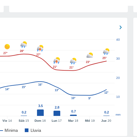
40
28°
27°
27°
25°
30
23°
21°
21°
20
16°
15°
14°
13°
12°
10
10°
9°
3.5
2.8
0.7
0.2
0.2
mm
Vie
14
Sáb
15
Dom
16
Lun
17
Mar
18
Mié
19
Jue
20
Mínima
Lluvia