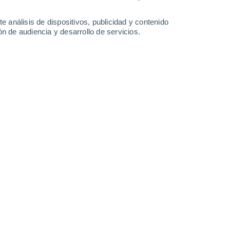
-
26
km/h
4
-
27
km/h
3
-
31
km/h
3
-
31
km/h
e análisis de dispositivos, publicidad y contenido
n de audiencia y desarrollo de servicios.
 de agosto
Noroeste
0 Bajo
°
2
-
11 km/h
FPS:
no
o
Noroeste
0 Bajo
°
2
-
12 km/h
FPS:
no
Norte
0 Bajo
°
1
-
11 km/h
FPS:
no
o
Noroeste
0 Bajo
°
2
-
12 km/h
FPS:
no
Norte
1 Bajo
°
3
-
12 km/h
FPS:
no