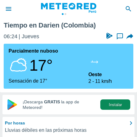
Tiempo en Darien (Colombia)
privacidad
06:24
Jueves
...
o de
e
e) ha sido
Parcialmente nuboso
or
17°
es para
ue la
 que se
Oeste
e calidad.
Sensación de 17°
2
11 km/h
eder a este
ediante las
opciones:
¡Descarga
GRATIS
la app de
Instalar
ookies y
Meteored!
e forma
Por horas
d digital
Lluvias débiles en las próximas horas
ada, basada