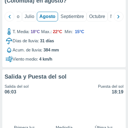
(Colombia) en
agosto
?
ados con el
 seleccionar
o.
yo
Junio
Julio
Agosto
Septiembre
Octubre
Noviemb
calización
precisa e
ión mediante
T. Media:
18°C
Max.:
22°C
Min:
15°C
Días de lluvia:
31
días
, publicidad
Acum. de lluvia:
384 mm
dos,
 publicidad
Viento medio:
4 km/h
,
ón de
 desarrollo
Salida y Puesta del sol
s.
Salida del sol
Puesta del sol
tros 1199
06:03
18:19
ios
Primera luz
Mediodía
Última luz