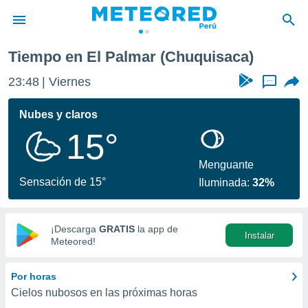
Tiempo en El Palmar (Chuquisaca)
privacidad
23:48
Viernes
...
o de
e
e) ha sido
Nubes y claros
or
15°
es para
ue la
 que se
Menguante
e calidad.
Sensación de 15°
Iluminada:
32%
eder a este
ediante las
opciones:
¡Descarga
GRATIS
la app de
Instalar
ookies y
Meteored!
e forma
Por horas
d digital
Cielos nubosos en las próximas horas
ada, basada