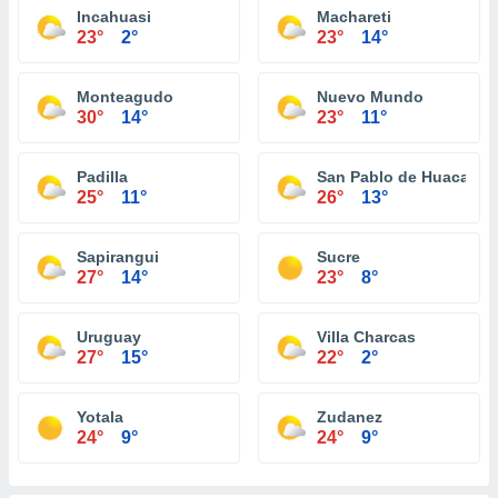
Incahuasi
Machareti
23°
2°
23°
14°
Monteagudo
Nuevo Mundo
30°
14°
23°
11°
Padilla
San Pablo de Huacareta
25°
11°
26°
13°
Sapirangui
Sucre
27°
14°
23°
8°
Uruguay
Villa Charcas
27°
15°
22°
2°
Yotala
Zudanez
24°
9°
24°
9°