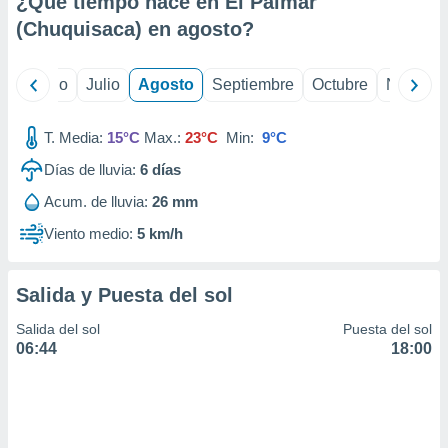
¿Qué tiempo hace en El Palmar
ados con el
 seleccionar
(Chuquisaca) en
agosto
?
o.
calización
yo
Junio
Julio
Agosto
Septiembre
Octubre
Noviemb
precisa e
ión mediante
T. Media:
15°C
Max.:
23°C
Min:
9°C
, publicidad
Días de lluvia:
6
días
dos,
Acum. de lluvia:
26 mm
 publicidad
,
Viento medio:
5 km/h
ón de
 desarrollo
s.
Salida y Puesta del sol
tros 1199
Salida del sol
Puesta del sol
ios
06:44
18:00