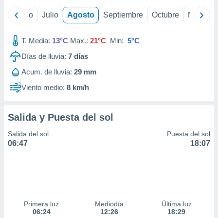
ados con el
 seleccionar
yo
Junio
Julio
Agosto
Septiembre
Octubre
Noviemb
o.
calización
T. Media:
13°C
Max.:
21°C
Min:
5°C
precisa e
ión mediante
Días de lluvia:
7
días
, publicidad
Acum. de lluvia:
29 mm
Viento medio:
8 km/h
dos,
 publicidad
,
Salida y Puesta del sol
ón de
 desarrollo
Salida del sol
Puesta del sol
s.
06:47
18:07
tros 1199
ios
Primera luz
Mediodía
Última luz
06:24
12:26
18:29