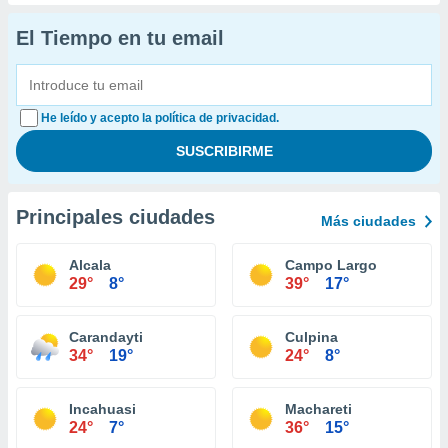
El Tiempo en tu email
He leído y acepto la política de privacidad.
Principales ciudades
Más ciudades
Alcala
Campo Largo
29°
8°
39°
17°
Carandayti
Culpina
34°
19°
24°
8°
Incahuasi
Machareti
24°
7°
36°
15°