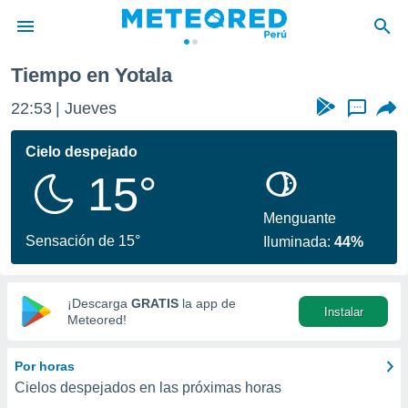
Tiempo en Yotala
privacidad
22:53
Jueves
...
o de
e
e) ha sido
Cielo despejado
or
15°
es para
ue la
 que se
Menguante
e calidad.
Sensación de 15°
Iluminada:
44%
eder a este
ediante las
opciones:
¡Descarga
GRATIS
la app de
Instalar
ookies y
Meteored!
e forma
Por horas
d digital
Cielos despejados en las próximas horas
ada, basada