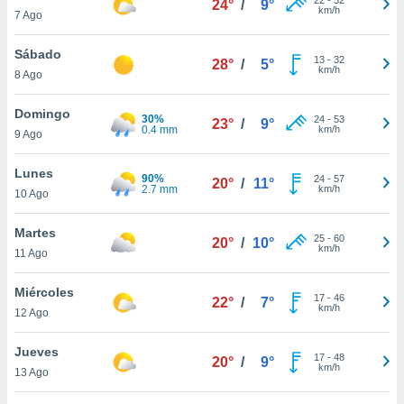
24°
/
9°
ublicidad y
km/h
7 Ago
do en
Sábado
 mismo.
13
-
32
28°
/
5°
km/h
sultar más
8 Ago
 en nuestra
 Cookies
y
Domingo
30%
24
-
53
23°
/
9°
ualquier
0.4 mm
km/h
9 Ago
ento
Lunes
 botón
90%
24
-
57
20°
/
11°
2.7 mm
km/h
10 Ago
ación de
kies
 disponible
Martes
25
-
60
20°
/
10°
e nuestra
km/h
11 Ago
.
Miércoles
IVAMENTE,
17
-
46
22°
/
7°
km/h
12 Ago
as
Jueves
17
-
48
20°
/
9°
 a cookies
km/h
13 Ago
 no aceptar