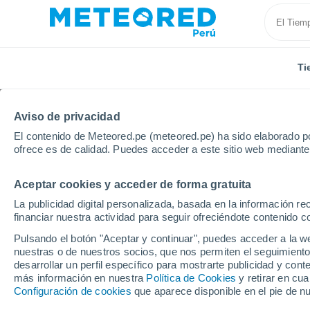
Ti
Aviso de privacidad
El contenido de Meteored.pe (meteored.pe) ha sido elaborado po
ofrece es de calidad. Puedes acceder a este sitio web mediante
Aceptar cookies y acceder de forma gratuita
Inicio
Kenia
Eldoret
La publicidad digital personalizada, basada en la información r
financiar nuestra actividad para seguir ofreciéndote contenido c
Tiempo en Eldoret
Pulsando el botón "Aceptar y continuar", puedes acceder a la w
nuestras o de nuestros socios, que nos permiten el seguimiento
22:59
Jueves
desarrollar un perfil específico para mostrarte publicidad y co
más información en nuestra
Política de Cookies
y retirar en cu
Configuración de cookies
que aparece disponible en el pie de n
Nubes y claros