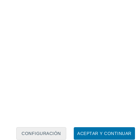
Calendario lunar
Lun
Mar
Mié
Jue
Vie
Sáb
Dom
6
7
8
9
10
11
12
13
14
15
16
17
18
19
CONFIGURACIÓN
ACEPTAR Y CONTINUAR
60