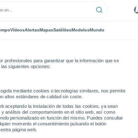
empo
Vídeos
Alertas
Mapas
Satélites
Modelos
Mundo
r profesionales para garantizar que la información que se
 las siguientes opciones:
ecogida mediante cookies o tecnologías similares, nos permite
on altos estándares de calidad sin coste.
eb aceptando la instalación de todas las cookies, ya sean
 y análisis del comportamiento en el sitio web, así como
...
ntenido personalizado en función del mismo. Puedes consultar
alquier momento el consentimiento pulsando el botón
Por horas
uestra página web.
Intervalos nubosos en las
próximas horas