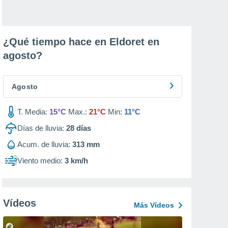
¿Qué tiempo hace en Eldoret en
agosto
?
Agosto
T. Media:
15°C
Max.:
21°C
Min:
11°C
Días de lluvia:
28
días
Acum. de lluvia:
313 mm
Viento medio:
3 km/h
Vídeos
Más Vídeos