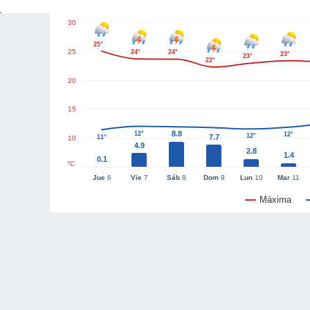
30
25°
25
24°
24°
23°
23°
22°
20
15
8.8
12°
12°
12°
7.7
11°
10
4.9
2.8
1.4
0.1
°C
Jue
6
Vie
7
Sáb
8
Dom
9
Lun
10
Mar
11
Máxima