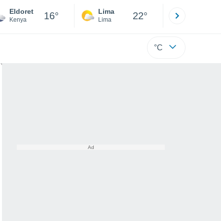
Eldoret
Lima
Cuzco
16°
22°
Kenya
Lima
Cusco
°C