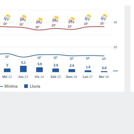
40
23°
23°
23°
23°
23°
22°
22°
20
12°
12°
12°
12°
12°
12°
5.1
3.9
3
2.9
2.6
1.5
0.8
mm
Mié
12
Jue
13
Vie
14
Sáb
15
Dom
16
Lun
17
Mar
18
Mínima
Lluvia