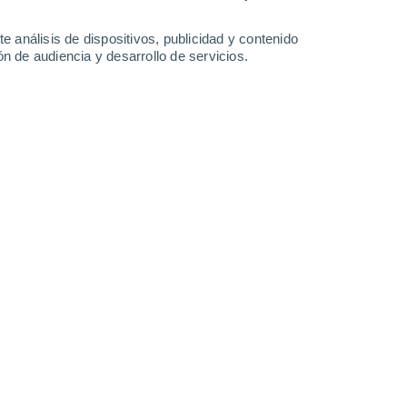
-
33
km/h
7
-
32
km/h
8
-
36
km/h
4
-
32
km/h
e análisis de dispositivos, publicidad y contenido
n de audiencia y desarrollo de servicios.
s
Suroeste
1 Bajo
5°
3
-
25 km/h
FPS:
no
s
Suroeste
0 Bajo
9°
9
-
29 km/h
FPS:
no
s
Sur
0 Bajo
7°
3
-
20 km/h
FPS:
no
s
Sureste
0 Bajo
6°
2
-
5 km/h
FPS:
no
s
Sureste
0 Bajo
6°
5
-
9 km/h
FPS:
no