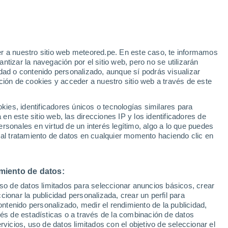
e
r a nuestro sitio web meteored.pe. En este caso, te informamos
:
47%
tizar la navegación por el sitio web, pero no se utilizarán
dad o contenido personalizado, aunque sí podrás visualizar
ción de cookies y acceder a nuestro sitio web a través de este
odelos
es, identificadores únicos o tecnologías similares para
n este sitio web, las direcciones IP y los identificadores de
rsonales en virtud de un interés legítimo, algo a lo que puedes
 al tratamiento de datos en cualquier momento haciendo clic en
omingo
Lunes
Martes
Miércoles
9 Ago
10 Ago
11 Ago
12 Ago
miento de datos:
uso de datos limitados para seleccionar anuncios básicos, crear
90%
90%
80%
80%
ccionar la publicidad personalizada, crear un perfil para
7.7 mm
2.8 mm
1.4 mm
3 mm
ontenido personalizado, medir el rendimiento de la publicidad,
22°
/
12°
23°
/
12°
23°
/
12°
23°
/
12°
vés de estadísticas o a través de la combinación de datos
rvicios, uso de datos limitados con el objetivo de seleccionar el