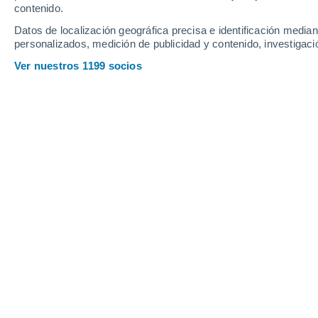
contenido.
11
-
36
km/h
14
-
36
km/h
17
9
-
29
km/h
Datos de localización geográfica precisa e identificación mediant
personalizados, medición de publicidad y contenido, investigació
Tiempo en Eldoret hoy
, 6 de agosto
Ver nuestros 1199 socios
Nubes y claro
22°
17:00
Sensación T.
2
Nubes y claro
19°
18:00
Sensación T.
1
Nubes y claro
17°
19:00
Sensación T.
1
Nubes y claro
16°
20:00
Sensación T.
1
Nubes y claro
16°
21:00
Sensación T.
1