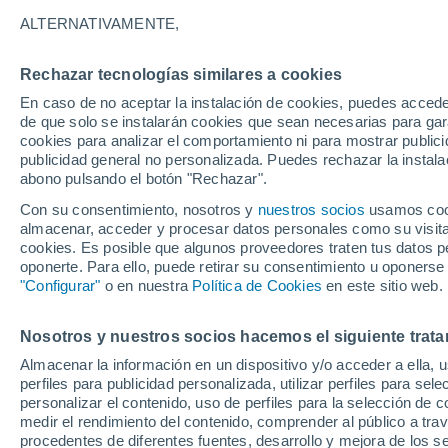
16°
ALTERNATIVAMENTE,
Rechazar tecnologías similares a cookies
Menguant
En caso de no aceptar la instalación de cookies, puedes accede
Iluminada
Sensación de 16°
de que solo se instalarán cookies que sean necesarias para garan
cookies para analizar el comportamiento ni para mostrar publici
publicidad general no personalizada. Puedes rechazar la instala
abono pulsando el botón "Rechazar".
Tiempo 1 - 7 días
Mapa de nubosidad
Satélites
M
Con su consentimiento, nosotros y
nuestros socios
usamos cooki
almacenar, acceder y procesar datos personales como su visita e
cookies. Es posible que algunos proveedores traten tus datos pe
oponerte. Para ello, puede retirar su consentimiento u oponerse
Mañana
Sábado
D
Hoy
"Configurar"
o en nuestra
Política de Cookies
en este sitio web.
7 Ago
8 Ago
6 Ago
Nosotros y nuestros socios hacemos el siguiente trata
Almacenar la información en un dispositivo y/o acceder a ella, 
70%
90%
40%
perfiles para publicidad personalizada, utilizar perfiles para sele
4.9 mm
8.8 mm
0.1 mm
personalizar el contenido, uso de perfiles para la selección de c
24°
/
12°
24°
/
12°
25°
/
11°
medir el rendimiento del contenido, comprender al público a tra
procedentes de diferentes fuentes, desarrollo y mejora de los se