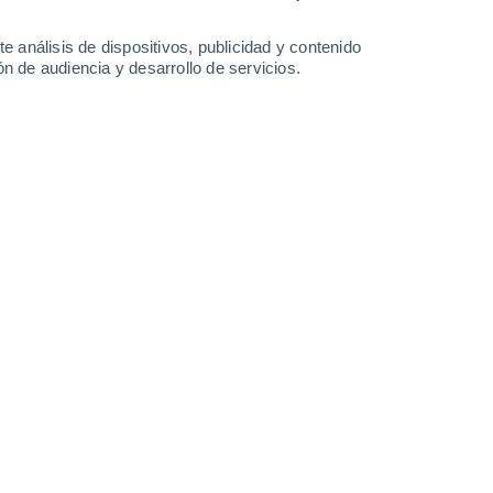
-
31
km/h
12
-
32
km/h
12
-
31
km/h
11
-
32
km/h
e análisis de dispositivos, publicidad y contenido
n de audiencia y desarrollo de servicios.
to
Noroeste
7 Alto
8
-
25 km/h
FPS:
15-25
Noroeste
9 ¡Muy Alto!
10
-
28 km/h
FPS:
25-50
Noroeste
9 ¡Muy Alto!
13
-
33 km/h
FPS:
25-50
Noroeste
8 ¡Muy Alto!
14
-
34 km/h
FPS:
25-50
Noroeste
6 Alto
14
-
34 km/h
FPS:
15-25