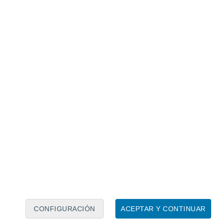
Calendario lunar
Lun
Mar
Mié
Jue
Vie
Sáb
Dom
7
8
9
10
11
12
13
14
15
16
17
18
19
20
CONFIGURACIÓN
ACEPTAR Y CONTINUAR
8