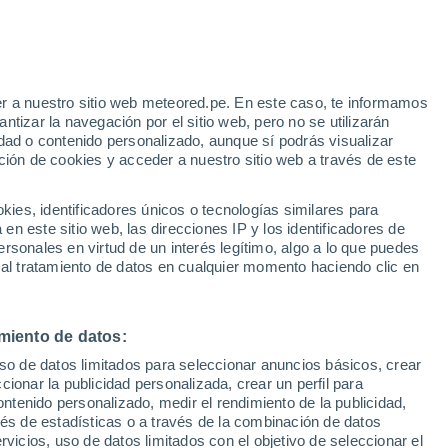
Aviso de nivel amarillo
Alerta moderada por altas
temperaturas en Encinasola hoy
r a nuestro sitio web meteored.pe. En este caso, te informamos
tizar la navegación por el sitio web, pero no se utilizarán
dad o contenido personalizado, aunque sí podrás visualizar
ción de cookies y acceder a nuestro sitio web a través de este
Modelos
es, identificadores únicos o tecnologías similares para
n este sitio web, las direcciones IP y los identificadores de
rsonales en virtud de un interés legítimo, algo a lo que puedes
 al tratamiento de datos en cualquier momento haciendo clic en
Lunes
Martes
Miércoles
Jueves
10 Ago
11 Ago
12 Ago
13 Ago
miento de datos:
uso de datos limitados para seleccionar anuncios básicos, crear
ccionar la publicidad personalizada, crear un perfil para
ontenido personalizado, medir el rendimiento de la publicidad,
34°
/
17°
35°
/
18°
39°
/
20°
41°
/
21°
vés de estadísticas o a través de la combinación de datos
rvicios, uso de datos limitados con el objetivo de seleccionar el