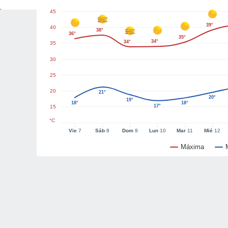
45
39°
40
38°
36°
35°
34°
34°
35
30
25
20
21°
20°
19°
18°
18°
17°
15
°C
Vie
7
Sáb
8
Dom
9
Lun
10
Mar
11
Mié
12
Máxima