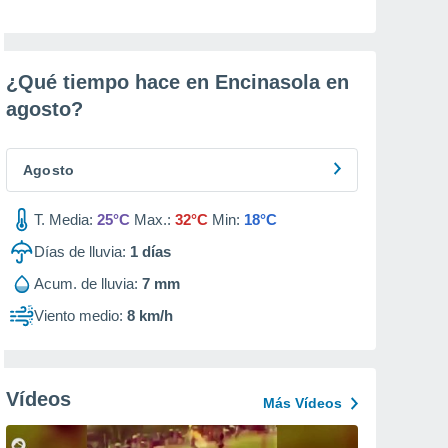
¿Qué tiempo hace en Encinasola en
agosto
?
Agosto
T. Media:
25°C
Max.:
32°C
Min:
18°C
Días de lluvia:
1
días
Acum. de lluvia:
7 mm
Viento medio:
8 km/h
Vídeos
Más Vídeos