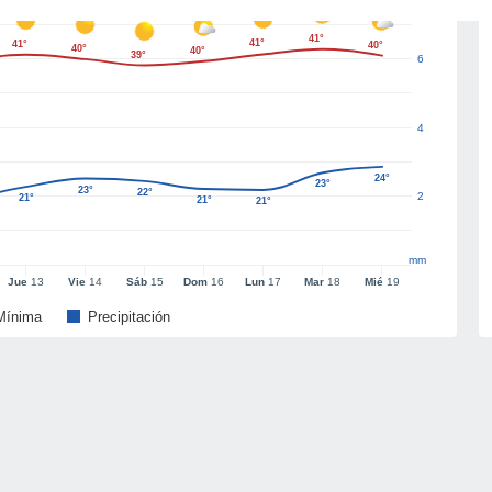
41°
41°
41°
40°
40°
40°
39°
6
4
24°
23°
23°
22°
2
21°
21°
21°
mm
Jue
13
Vie
14
Sáb
15
Dom
16
Lun
17
Mar
18
Mié
19
Mínima
Precipitación