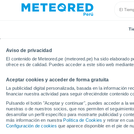
Ti
Aviso de privacidad
El contenido de Meteored.pe (meteored.pe) ha sido elaborado po
ofrece es de calidad. Puedes acceder a este sitio web mediante
Aceptar cookies y acceder de forma gratuita
Inicio
España
Andalucía
Provincia de Huelva
La publicidad digital personalizada, basada en la información r
financiar nuestra actividad para seguir ofreciéndote contenido c
Tiempo en Encinasola
Pulsando el botón "Aceptar y continuar", puedes acceder a la w
nuestras o de nuestros socios, que nos permiten el seguimiento
13:20
Viernes
desarrollar un perfil específico para mostrarte publicidad y co
más información en nuestra
Política de Cookies
y retirar en cu
Configuración de cookies
que aparece disponible en el pie de n
Soleado