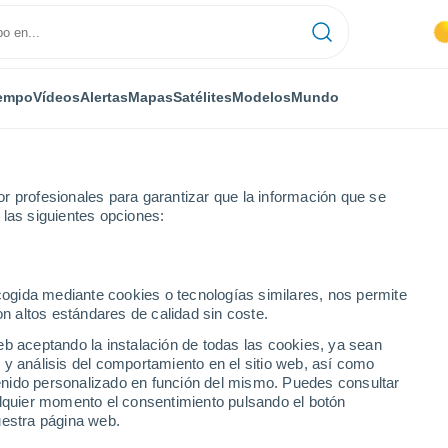
empo
Vídeos
Alertas
Mapas
Satélites
Modelos
Mundo
r profesionales para garantizar que la información que se
 las siguientes opciones:
Encinasola
ecogida mediante cookies o tecnologías similares, nos permite
on altos estándares de calidad sin coste.
eb aceptando la instalación de todas las cookies, ya sean
 y análisis del comportamiento en el sitio web, así como
...
ntenido personalizado en función del mismo. Puedes consultar
alquier momento el consentimiento pulsando el botón
Por horas
uestra página web.
Cielos despejados en las
próximas horas