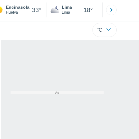
Encinasola
Lima
Cuzco
33°
18°
Huelva
Lima
Cusco
°C