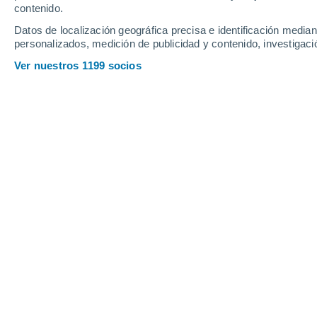
contenido.
15
-
32
km/h
14
-
34
km/h
12
17
-
36
km/h
Datos de localización geográfica precisa e identificación mediant
personalizados, medición de publicidad y contenido, investigació
Tiempo en Encinasola hoy
, 7 de agos
Ver nuestros 1199 socios
Soleado
32°
13:00
Sensación T.
30°
Soleado
33°
14:00
Sensación T.
32°
Soleado
34°
15:00
Sensación T.
33°
Soleado
35°
16:00
Sensación T.
33°
Soleado
36°
17:00
Sensación T.
34°