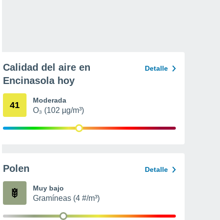
Calidad del aire en
Detalle
Encinasola hoy
Moderada
41
O₃ (102 µg/m³)
Polen
Detalle
Muy bajo
Gramíneas (4 #/m³)