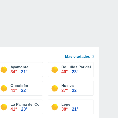
Más ciudades
Ayamonte
Bollullos Par del Condado
34°
21°
40°
23°
Gibraleón
Huelva
41°
22°
37°
22°
La Palma del Condado
Lepe
41°
23°
38°
21°