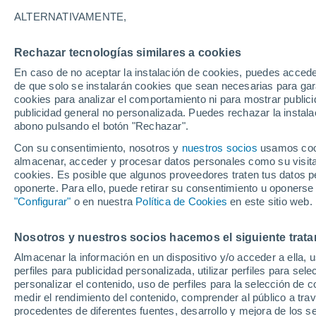
32°
ALTERNATIVAMENTE,
Rechazar tecnologías similares a cookies
UV
7 Alto
En caso de no aceptar la instalación de cookies, puedes accede
Sensación de 30°
FPS
15-25
de que solo se instalarán cookies que sean necesarias para garan
cookies para analizar el comportamiento ni para mostrar publici
publicidad general no personalizada. Puedes rechazar la instala
abono pulsando el botón "Rechazar".
Tiempo 1 - 7 días
Mapa de temperatura
Satélites
Con su consentimiento, nosotros y
nuestros socios
usamos cooki
almacenar, acceder y procesar datos personales como su visita e
cookies. Es posible que algunos proveedores traten tus datos pe
oponerte. Para ello, puede retirar su consentimiento u oponerse
Mañana
Domingo
Hoy
"Configurar"
o en nuestra
Política de Cookies
en este sitio web.
8 Ago
9 Ago
7 Ago
Nosotros y nuestros socios hacemos el siguiente trata
Almacenar la información en un dispositivo y/o acceder a ella, 
perfiles para publicidad personalizada, utilizar perfiles para sele
personalizar el contenido, uso de perfiles para la selección de c
38°
/
21°
34°
/
19°
36°
/
18°
medir el rendimiento del contenido, comprender al público a tra
procedentes de diferentes fuentes, desarrollo y mejora de los se