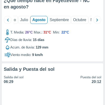
¿Qué tiempo hace en Fayetteville - NC
ados con el
 seleccionar
en
agosto
?
o.
calización
yo
Junio
Julio
Agosto
Septiembre
Octubre
Noviemb
precisa e
ión mediante
T. Media:
26°C
Max.:
31°C
Min:
22°C
, publicidad
Días de lluvia:
15
días
dos,
Acum. de lluvia:
129 mm
 publicidad
,
Viento medio:
9 km/h
ón de
 desarrollo
s.
Salida y Puesta del sol
tros 1199
Salida del sol
Puesta del sol
ios
06:29
20:12