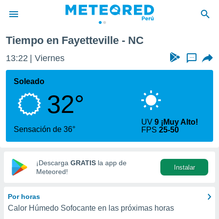
Tiempo en Fayetteville - NC
privacidad
13:22
Viernes
...
o de
e
e) ha sido
Soleado
or
32°
es para
ue la
 que se
UV
9 ¡Muy Alto!
e calidad.
Sensación de 36°
FPS
25-50
eder a este
ediante las
opciones:
¡Descarga
GRATIS
la app de
Instalar
ookies y
Meteored!
e forma
Por horas
d digital
Calor Húmedo Sofocante en las próximas horas
ada, basada