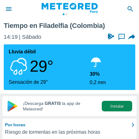
Tiempo en Filadelfia (Colombia)
privacidad
14:19
Sábado
...
o de
e
e) ha sido
Lluvia débil
or
29°
es para
ue la
 que se
30%
e calidad.
Sensación de 29°
0.2 mm
eder a este
ediante las
opciones:
¡Descarga
GRATIS
la app de
Instalar
ookies y
Meteored!
e forma
Por horas
d digital
Riesgo de tormentas en las próximas horas
ada, basada