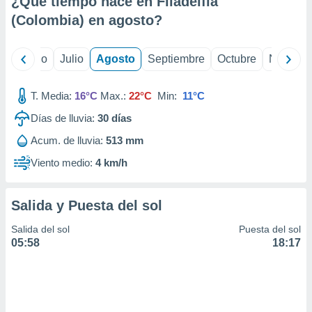
¿Qué tiempo hace en Filadelfia
ados con el
 seleccionar
(Colombia) en
agosto
?
o.
calización
yo
Junio
Julio
Agosto
Septiembre
Octubre
Noviemb
precisa e
ión mediante
T. Media:
16°C
Max.:
22°C
Min:
11°C
, publicidad
Días de lluvia:
30
días
dos,
Acum. de lluvia:
513 mm
 publicidad
,
Viento medio:
4 km/h
ón de
 desarrollo
s.
Salida y Puesta del sol
tros 1199
Salida del sol
Puesta del sol
ios
05:58
18:17