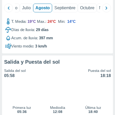
ados con el
 seleccionar
yo
Junio
Julio
Agosto
Septiembre
Octubre
Noviemb
o.
calización
T. Media:
19°C
Max.:
24°C
Min:
14°C
precisa e
ión mediante
Días de lluvia:
29
días
, publicidad
Acum. de lluvia:
397 mm
Viento medio:
3 km/h
dos,
 publicidad
,
Salida y Puesta del sol
ón de
 desarrollo
Salida del sol
Puesta del sol
s.
05:58
18:18
tros 1199
ios
Primera luz
Mediodía
Última luz
05:36
12:08
18:40