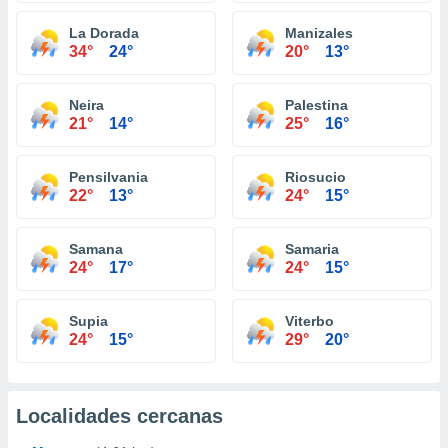
La Dorada
Manizales
34°
24°
20°
13°
Neira
Palestina
21°
14°
25°
16°
Pensilvania
Riosucio
22°
13°
24°
15°
Samana
Samaria
24°
17°
24°
15°
Supia
Viterbo
24°
15°
29°
20°
Localidades cercanas