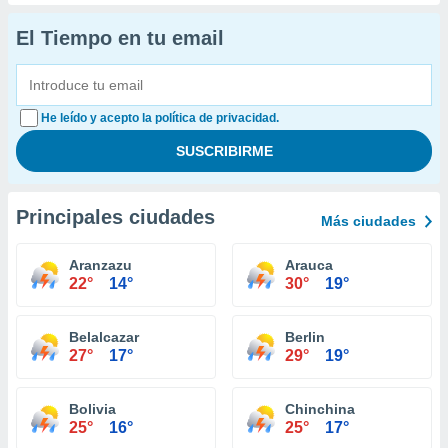
El Tiempo en tu email
He leído y acepto la política de privacidad.
Principales ciudades
Más ciudades
Aranzazu
Arauca
22°
14°
30°
19°
Belalcazar
Berlin
27°
17°
29°
19°
Bolivia
Chinchina
25°
16°
25°
17°