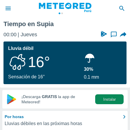
Tiempo en Supia
privacidad
00:00
Jueves
...
o de
e
e) ha sido
Lluvia débil
or
16°
es para
ue la
 que se
30%
e calidad.
Sensación de 16°
0.1 mm
eder a este
ediante las
opciones:
¡Descarga
GRATIS
la app de
Instalar
ookies y
Meteored!
e forma
Por horas
d digital
Lluvias débiles en las próximas horas
ada, basada