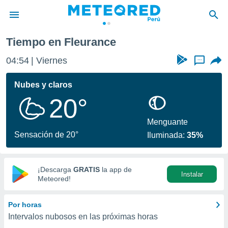
Tiempo en Fleurance
privacidad
04:54
Viernes
...
o de
e
e) ha sido
Nubes y claros
or
20°
es para
ue la
 que se
Menguante
e calidad.
Sensación de 20°
Iluminada:
35%
eder a este
ediante las
opciones:
¡Descarga
GRATIS
la app de
Instalar
ookies y
Meteored!
e forma
Por horas
d digital
Intervalos nubosos en las próximas horas
ada, basada