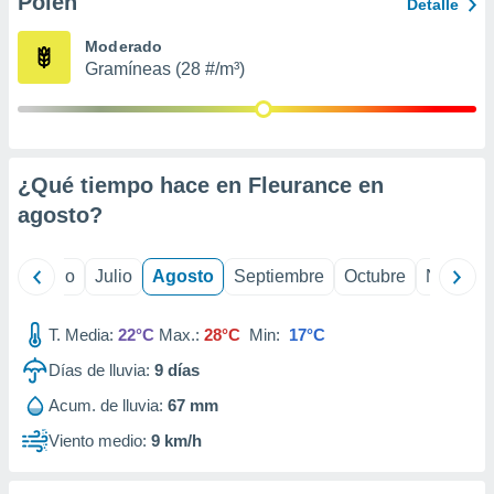
Polen
ados con el
Detalle
 seleccionar
o.
Moderado
Gramíneas (28 #/m³)
calización
precisa e
ión mediante
, publicidad
¿Qué tiempo hace en Fleurance en
dos,
agosto
?
 publicidad
,
ón de
yo
Junio
Julio
Agosto
Septiembre
Octubre
Noviemb
 desarrollo
s.
T. Media:
22°C
Max.:
28°C
Min:
17°C
tros 1199
ios
Días de lluvia:
9
días
Acum. de lluvia:
67 mm
Viento medio:
9 km/h