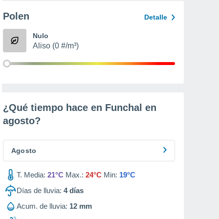
Polen
Detalle
Nulo
Aliso (0 #/m³)
¿Qué tiempo hace en Funchal en
agosto
?
Agosto
T. Media:
21°C
Max.:
24°C
Min:
19°C
Días de lluvia:
4
días
Acum. de lluvia:
12 mm