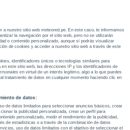
Aviso de nivel amarillo
Alerta moderada por altas
temperaturas en Funchal hoy
e
r a nuestro sitio web meteored.pe. En este caso, te informamos
:
35%
tizar la navegación por el sitio web, pero no se utilizarán
dad o contenido personalizado, aunque sí podrás visualizar
ción de cookies y acceder a nuestro sitio web a través de este
s
es, identificadores únicos o tecnologías similares para
n este sitio web, las direcciones IP y los identificadores de
rsonales en virtud de un interés legítimo, algo a lo que puedes
 al tratamiento de datos en cualquier momento haciendo clic en
Lunes
Martes
Miércoles
Jueves
10 Ago
11 Ago
12 Ago
13 Ago
miento de datos:
uso de datos limitados para seleccionar anuncios básicos, crear
40%
ccionar la publicidad personalizada, crear un perfil para
0.4 mm
ontenido personalizado, medir el rendimiento de la publicidad,
27°
/
20°
27°
/
20°
28°
/
21°
29°
/
22°
vés de estadísticas o a través de la combinación de datos
rvicios, uso de datos limitados con el objetivo de seleccionar el