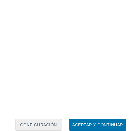
Calendario lunar
Lun
Mar
Mié
Jue
Vie
Sáb
Dom
7
8
9
10
11
12
13
14
15
16
17
18
19
20
CONFIGURACIÓN
ACEPTAR Y CONTINUAR