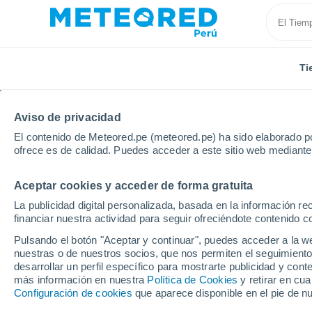
Ti
Aviso de privacidad
El contenido de Meteored.pe (meteored.pe) ha sido elaborado po
ofrece es de calidad. Puedes acceder a este sitio web mediante
Aceptar cookies y acceder de forma gratuita
Inicio
Portugal
Madeira
Funchal
La publicidad digital personalizada, basada en la información r
financiar nuestra actividad para seguir ofreciéndote contenido c
Tiempo en Funchal
Pulsando el botón "Aceptar y continuar", puedes acceder a la w
nuestras o de nuestros socios, que nos permiten el seguimiento
02:44
Viernes
desarrollar un perfil específico para mostrarte publicidad y co
más información en nuestra
Política de Cookies
y retirar en cu
Configuración de cookies
que aparece disponible en el pie de n
Calima