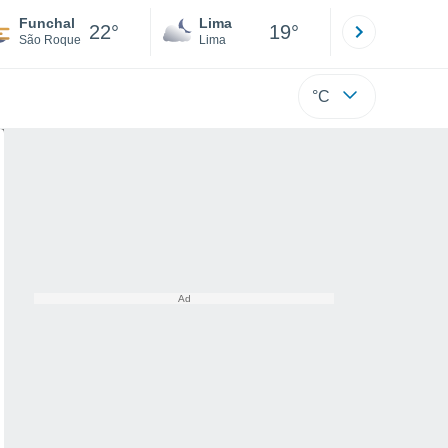
Funchal
Lima
Cuzco
22°
19°
São Roque
Lima
Cusco
°C