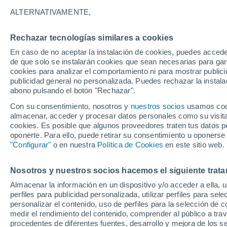
22°
ALTERNATIVAMENTE,
Rechazar tecnologías similares a cookies
Menguant
En caso de no aceptar la instalación de cookies, puedes accede
Iluminada
Sensación de 22°
de que solo se instalarán cookies que sean necesarias para garan
cookies para analizar el comportamiento ni para mostrar publici
publicidad general no personalizada. Puedes rechazar la instala
abono pulsando el botón "Rechazar".
Tiempo 1 - 7 días
Mapa de lluvia
Satélites
Modelo
Con su consentimiento, nosotros y
nuestros socios
usamos cooki
almacenar, acceder y procesar datos personales como su visita e
cookies. Es posible que algunos proveedores traten tus datos pe
oponerte. Para ello, puede retirar su consentimiento u oponerse
Mañana
Domingo
Hoy
"Configurar"
o en nuestra
Política de Cookies
en este sitio web.
8 Ago
9 Ago
7 Ago
Nosotros y nuestros socios hacemos el siguiente trata
Almacenar la información en un dispositivo y/o acceder a ella, 
50%
60%
perfiles para publicidad personalizada, utilizar perfiles para sele
1.3 mm
0.3 mm
personalizar el contenido, uso de perfiles para la selección de c
27°
/
20°
27°
/
21°
28°
/
21°
medir el rendimiento del contenido, comprender al público a tra
procedentes de diferentes fuentes, desarrollo y mejora de los se