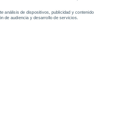
-
25
km/h
7
-
27
km/h
5
-
24
km/h
8
-
29
km/h
e análisis de dispositivos, publicidad y contenido
n de audiencia y desarrollo de servicios.
Norte
0 Bajo
3
-
13 km/h
FPS:
no
Norte
0 Bajo
2
-
11 km/h
FPS:
no
Norte
0 Bajo
2
-
10 km/h
FPS:
no
Noroeste
0 Bajo
2
-
10 km/h
FPS:
no
Noroeste
0 Bajo
2
-
10 km/h
FPS:
no