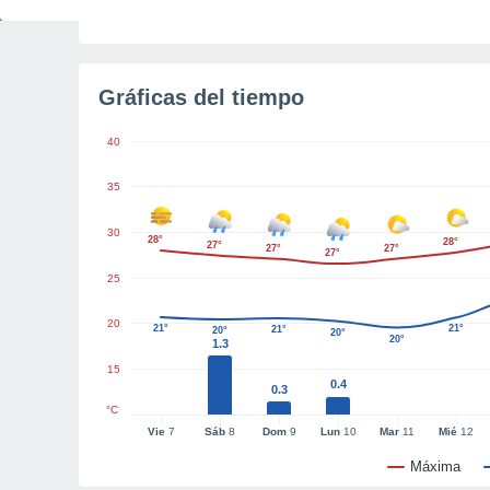
Tiempo para el amanecer
4h 15m
Gráficas del tiempo
40
35
30
28°
28°
27°
27°
27°
27°
25
20
21°
21°
21°
20°
20°
20°
1.3
15
0.4
0.3
°C
Vie
7
Sáb
8
Dom
9
Lun
10
Mar
11
Mié
12
Máxima