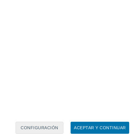
Calendario lunar
Lun
Mar
Mié
Jue
Vie
Sáb
Dom
7
8
9
10
11
12
13
14
15
16
17
18
19
20
CONFIGURACIÓN
ACEPTAR Y CONTINUAR
8