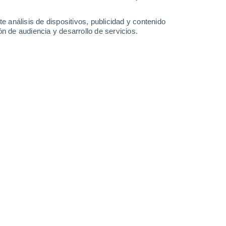
-
34
km/h
11
-
24
km/h
15
-
31
km/h
14
-
30
km/h
e análisis de dispositivos, publicidad y contenido
n de audiencia y desarrollo de servicios.
hoy
, 7 de agosto
s
Este
1 Bajo
°
10
-
21 km/h
FPS:
no
s
Este
0 Bajo
°
10
-
22 km/h
FPS:
no
s
Este
0 Bajo
°
7
-
19 km/h
FPS:
no
s
Noreste
0 Bajo
°
6
-
11 km/h
FPS:
no
s
Este
0 Bajo
°
8
-
12 km/h
FPS:
no