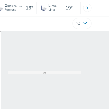
General Enrique Mosconi
Lima
Cuzco
16°
19°
Formosa
Lima
Cusco
°C