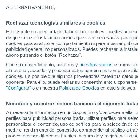
16°
ALTERNATIVAMENTE,
Rechazar tecnologías similares a cookies
Menguant
En caso de no aceptar la instalación de cookies, puedes accede
Iluminada
Sensación de 16°
de que solo se instalarán cookies que sean necesarias para garan
cookies para analizar el comportamiento ni para mostrar publici
publicidad general no personalizada. Puedes rechazar la instala
abono pulsando el botón "Rechazar".
Tiempo 1 - 7 días
Mapa de nubosidad
Satélites
M
Con su consentimiento, nosotros y
nuestros socios
usamos cooki
almacenar, acceder y procesar datos personales como su visita e
cookies. Es posible que algunos proveedores traten tus datos pe
oponerte. Para ello, puede retirar su consentimiento u oponerse
Mañana
Domingo
Hoy
"Configurar"
o en nuestra
Política de Cookies
en este sitio web.
8 Ago
9 Ago
7 Ago
Nosotros y nuestros socios hacemos el siguiente trata
Almacenar la información en un dispositivo y/o acceder a ella, 
60%
perfiles para publicidad personalizada, utilizar perfiles para sele
0.9 mm
personalizar el contenido, uso de perfiles para la selección de c
30°
/
14°
21°
/
15°
22°
/
14°
medir el rendimiento del contenido, comprender al público a tra
procedentes de diferentes fuentes, desarrollo y mejora de los se