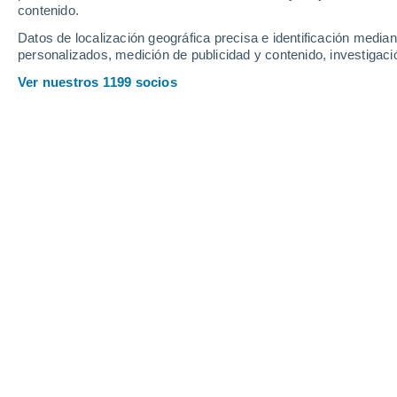
contenido.
24
-
45
km/h
20
-
39
km/h
17
25
-
60
km/h
Datos de localización geográfica precisa e identificación mediant
personalizados, medición de publicidad y contenido, investigació
Tiempo en General Enrique Mosconi 
Ver nuestros 1199 socios
Nubes y claro
21°
17:00
Sensación T.
21
Nubes y claro
20°
18:00
Sensación T.
20
Nubes y claro
18°
19:00
Sensación T.
18
Nubes y claro
17°
20:00
Sensación T.
17
Nubes y claro
16°
21:00
Sensación T.
16