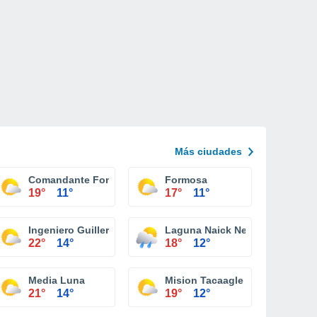
Más ciudades
Comandante Fontana
Formosa
19°
11°
17°
11°
Ingeniero Guillermo N. Juárez
Laguna Naick Neck
22°
14°
18°
12°
Media Luna
Mision Tacaagle
21°
14°
19°
12°