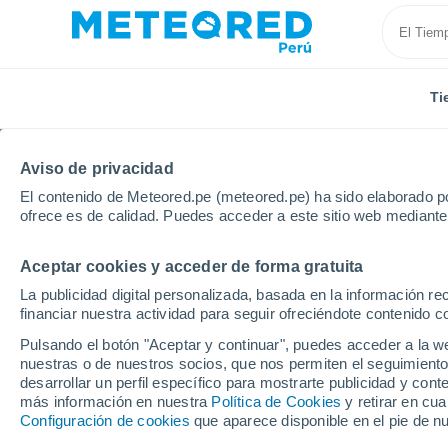
Ti
Aviso de privacidad
El contenido de Meteored.pe (meteored.pe) ha sido elaborado po
ofrece es de calidad. Puedes acceder a este sitio web mediante
Aceptar cookies y acceder de forma gratuita
Inicio
Argentina
Provincia de Formosa
General 
La publicidad digital personalizada, basada en la información r
financiar nuestra actividad para seguir ofreciéndote contenido c
Tiempo en General Enr
Pulsando el botón "Aceptar y continuar", puedes acceder a la w
nuestras o de nuestros socios, que nos permiten el seguimiento
20:48
Viernes
desarrollar un perfil específico para mostrarte publicidad y co
más información en nuestra
Política de Cookies
y retirar en cu
Configuración de cookies
que aparece disponible en el pie de n
Nubes y claros