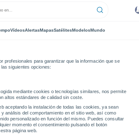
empo
Vídeos
Alertas
Mapas
Satélites
Modelos
Mundo
r profesionales para garantizar que la información que se
 las siguientes opciones:
Enrique Mosconi
ecogida mediante cookies o tecnologías similares, nos permite
on altos estándares de calidad sin coste.
ique Mosconi
eb aceptando la instalación de todas las cookies, ya sean
 y análisis del comportamiento en el sitio web, así como
...
ntenido personalizado en función del mismo. Puedes consultar
alquier momento el consentimiento pulsando el botón
Por horas
uestra página web.
Intervalos nubosos en las
próximas horas