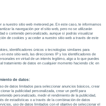
e
r a nuestro sitio web meteored.pe. En este caso, te informamos
:
33%
tizar la navegación por el sitio web, pero no se utilizarán
dad o contenido personalizado, aunque sí podrás visualizar
ción de cookies y acceder a nuestro sitio web a través de este
odelos
es, identificadores únicos o tecnologías similares para
n este sitio web, las direcciones IP y los identificadores de
rsonales en virtud de un interés legítimo, algo a lo que puedes
 al tratamiento de datos en cualquier momento haciendo clic en
Lunes
Martes
Miércoles
Jueves
10 Ago
11 Ago
12 Ago
13 Ago
miento de datos:
uso de datos limitados para seleccionar anuncios básicos, crear
40%
40%
50%
ccionar la publicidad personalizada, crear un perfil para
0.3 mm
0.2 mm
0.4 mm
ontenido personalizado, medir el rendimiento de la publicidad,
16°
/
14°
19°
/
10°
21°
/
12°
18°
/
13°
vés de estadísticas o a través de la combinación de datos
rvicios, uso de datos limitados con el objetivo de seleccionar el