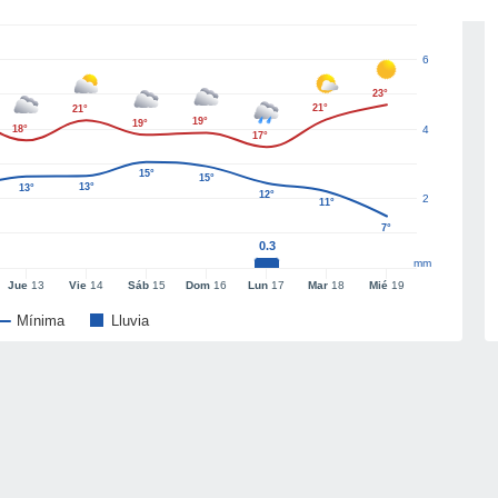
6
23°
21°
21°
19°
19°
18°
4
17°
15°
15°
13°
13°
12°
2
11°
7°
0.3
mm
Jue
13
Vie
14
Sáb
15
Dom
16
Lun
17
Mar
18
Mié
19
Mínima
Lluvia