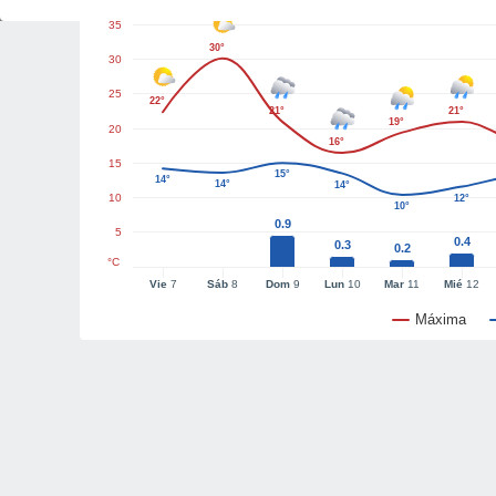
35
30°
30
25
22°
21°
21°
19°
20
16°
15
15°
14°
14°
14°
10
12°
10°
0.9
5
0.4
0.3
0.2
°C
Vie
7
Sáb
8
Dom
9
Lun
10
Mar
11
Mié
12
Máxima