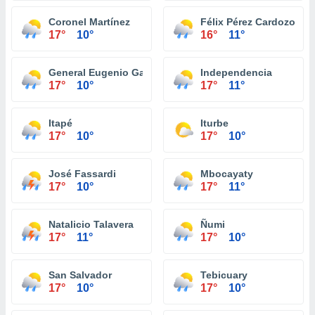
Coronel Martínez
Félix Pérez Cardozo
17°
10°
16°
11°
General Eugenio Garay
Independencia
17°
10°
17°
11°
Itapé
Iturbe
17°
10°
17°
10°
José Fassardi
Mbocayaty
17°
10°
17°
11°
Natalicio Talavera
Ñumi
17°
11°
17°
10°
San Salvador
Tebicuary
17°
10°
17°
10°