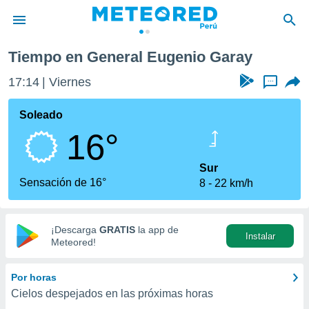
Tiempo en General Eugenio Garay
privacidad
17:14
Viernes
...
o de
e
e) ha sido
Soleado
or
16°
es para
ue la
 que se
Sur
e calidad.
Sensación de 16°
8
22 km/h
eder a este
ediante las
opciones:
¡Descarga
GRATIS
la app de
Instalar
ookies y
Meteored!
e forma
Por horas
d digital
Cielos despejados en las próximas horas
ada, basada