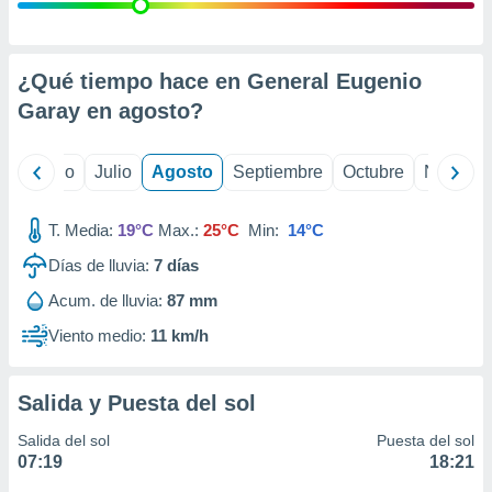
ados con el
 seleccionar
o.
calización
¿Qué tiempo hace en General Eugenio
precisa e
Garay en
agosto
?
ión mediante
, publicidad
yo
Junio
Julio
Agosto
Septiembre
Octubre
Noviemb
dos,
 publicidad
T. Media:
19°C
Max.:
25°C
Min:
14°C
,
Días de lluvia:
7
días
ón de
 desarrollo
Acum. de lluvia:
87 mm
s.
Viento medio:
11 km/h
tros 1199
ios
Salida y Puesta del sol
Salida del sol
Puesta del sol
07:19
18:21