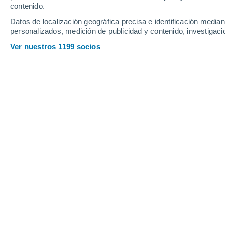
contenido.
13
-
33
km/h
7
-
25
km/h
15
15
-
37
km/h
Datos de localización geográfica precisa e identificación mediant
personalizados, medición de publicidad y contenido, investigació
Tiempo en Goianesia - GO hoy
, 7 de
Ver nuestros 1199 socios
Cielo despejado
20°
03:00
Sensación T.
20°
Cielo despejado
20°
04:00
Sensación T.
20°
Cielo despejado
20°
05:00
Sensación T.
20°
Cielo despejado
20°
06:00
Sensación T.
20°
Soleado
24°
08:00
Sensación T.
25°