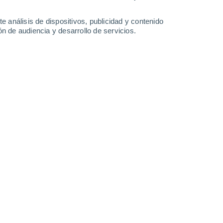
-
39
km/h
20
-
46
km/h
20
-
44
km/h
11
-
35
km/h
e análisis de dispositivos, publicidad y contenido
n de audiencia y desarrollo de servicios.
 agosto
Norte
0 Bajo
3
-
11 km/h
FPS:
no
Norte
0 Bajo
1
-
9 km/h
FPS:
no
Este
0 Bajo
1
-
8 km/h
FPS:
no
Noreste
0 Bajo
2
-
6 km/h
FPS:
no
Noreste
1 Bajo
4
-
12 km/h
FPS:
no