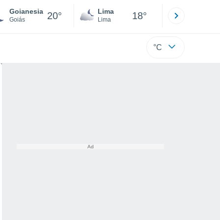
Goianesia
Lima
Cuzco
20°
18°
Goiás
Lima
Cusco
°C