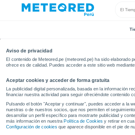
Ti
Aviso de privacidad
El contenido de Meteored.pe (meteored.pe) ha sido elaborado po
ofrece es de calidad. Puedes acceder a este sitio web mediante
Aceptar cookies y acceder de forma gratuita
Inicio
Brasil
Estado de Goiás
Goianesia
La publicidad digital personalizada, basada en la información r
financiar nuestra actividad para seguir ofreciéndote contenido c
Tiempo en Goianesia -
Pulsando el botón "Aceptar y continuar", puedes acceder a la w
nuestras o de nuestros socios, que nos permiten el seguimiento
02:42
Viernes
desarrollar un perfil específico para mostrarte publicidad y co
más información en nuestra
Política de Cookies
y retirar en cu
Configuración de cookies
que aparece disponible en el pie de n
Cielo despejado