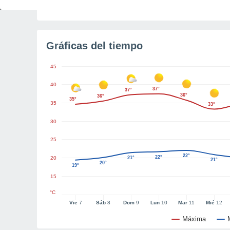
Tiempo para el amanecer
3h 32m
Gráficas del tiempo
45
40
37°
37°
36°
36°
35°
35
33°
30
25
22°
22°
20
21°
21°
20°
19°
15
°C
Vie
7
Sáb
8
Dom
9
Lun
10
Mar
11
Mié
12
Máxima