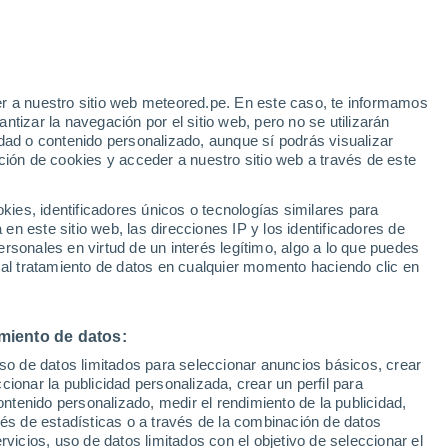
Aviso de nivel naranja
Alerta importante por otros en
Goianesia hoy
e
r a nuestro sitio web meteored.pe. En este caso, te informamos
:
33%
tizar la navegación por el sitio web, pero no se utilizarán
dad o contenido personalizado, aunque sí podrás visualizar
ción de cookies y acceder a nuestro sitio web a través de este
Modelos
es, identificadores únicos o tecnologías similares para
n este sitio web, las direcciones IP y los identificadores de
rsonales en virtud de un interés legítimo, algo a lo que puedes
 al tratamiento de datos en cualquier momento haciendo clic en
Lunes
Martes
Miércoles
Jueves
10 Ago
11 Ago
12 Ago
13 Ago
miento de datos:
uso de datos limitados para seleccionar anuncios básicos, crear
ccionar la publicidad personalizada, crear un perfil para
ontenido personalizado, medir el rendimiento de la publicidad,
37°
/
22°
36°
/
22°
33°
/
21°
35°
/
20°
vés de estadísticas o a través de la combinación de datos
rvicios, uso de datos limitados con el objetivo de seleccionar el