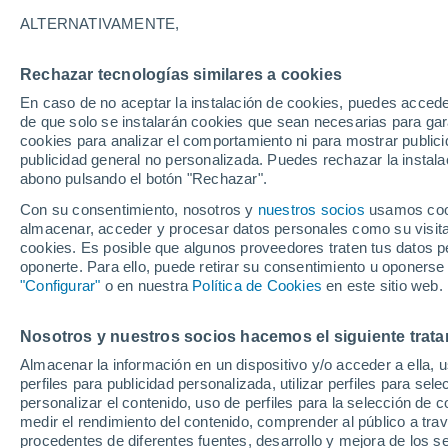
20°
ALTERNATIVAMENTE,
Rechazar tecnologías similares a cookies
Menguant
En caso de no aceptar la instalación de cookies, puedes accede
Iluminada
Sensación de 20°
de que solo se instalarán cookies que sean necesarias para garan
cookies para analizar el comportamiento ni para mostrar publici
publicidad general no personalizada. Puedes rechazar la instala
abono pulsando el botón "Rechazar".
Tiempo 1 - 7 días
Mapa de temperatura
Satélites
Con su consentimiento, nosotros y
nuestros socios
usamos cooki
almacenar, acceder y procesar datos personales como su visita e
cookies. Es posible que algunos proveedores traten tus datos pe
oponerte. Para ello, puede retirar su consentimiento u oponerse
Mañana
Domingo
Hoy
"Configurar"
o en nuestra
Política de Cookies
en este sitio web.
8 Ago
9 Ago
7 Ago
Nosotros y nuestros socios hacemos el siguiente trata
Almacenar la información en un dispositivo y/o acceder a ella, 
perfiles para publicidad personalizada, utilizar perfiles para sele
personalizar el contenido, uso de perfiles para la selección de c
36°
/
20°
37°
/
21°
35°
/
19°
medir el rendimiento del contenido, comprender al público a tra
procedentes de diferentes fuentes, desarrollo y mejora de los se