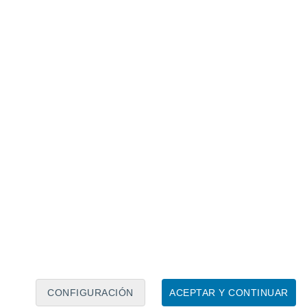
Calendario lunar
Lun
Mar
Mié
Jue
Vie
Sáb
Dom
7
8
9
10
11
12
13
14
15
16
17
18
19
20
CONFIGURACIÓN
ACEPTAR Y CONTINUAR