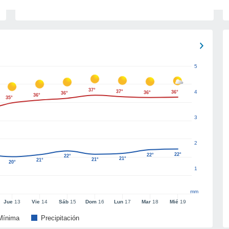
5
37°
37°
4
36°
36°
36°
36°
35°
3
2
22°
22°
22°
21°
21°
21°
20°
1
mm
Jue
13
Vie
14
Sáb
15
Dom
16
Lun
17
Mar
18
Mié
19
Mínima
Precipitación