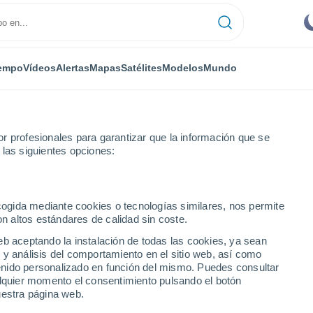
empo
Vídeos
Alertas
Mapas
Satélites
Modelos
Mundo
r profesionales para garantizar que la información que se
 las siguientes opciones:
ecogida mediante cookies o tecnologías similares, nos permite
on altos estándares de calidad sin coste.
 GO
eb aceptando la instalación de todas las cookies, ya sean
 y análisis del comportamiento en el sitio web, así como
...
ntenido personalizado en función del mismo. Puedes consultar
alquier momento el consentimiento pulsando el botón
Por horas
uestra página web.
Cielos despejados en las
próximas horas