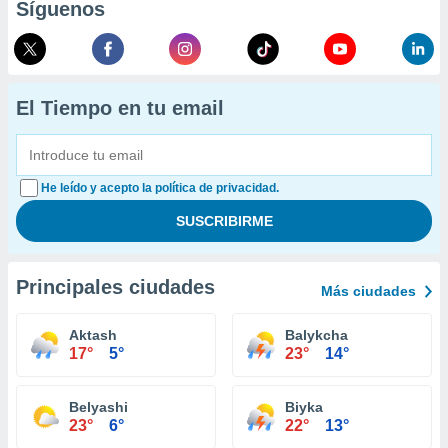
Síguenos
El Tiempo en tu email
He leído y acepto la política de privacidad.
Principales ciudades
Más ciudades
Aktash
Balykcha
17°
5°
23°
14°
Belyashi
Biyka
23°
6°
22°
13°