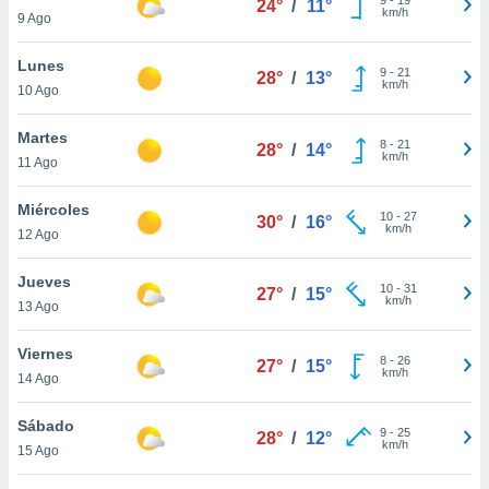
24°
/
11°
ublicidad y
km/h
9 Ago
do en
Lunes
 mismo.
9
-
21
28°
/
13°
km/h
sultar más
10 Ago
 en nuestra
 Cookies
y
Martes
8
-
21
28°
/
14°
ualquier
km/h
11 Ago
ento
Miércoles
 botón
10
-
27
30°
/
16°
km/h
12 Ago
ación de
kies
 disponible
Jueves
10
-
31
27°
/
15°
e nuestra
km/h
13 Ago
.
Viernes
IVAMENTE,
8
-
26
27°
/
15°
km/h
14 Ago
as
Sábado
9
-
25
28°
/
12°
 a cookies
km/h
15 Ago
 no aceptar