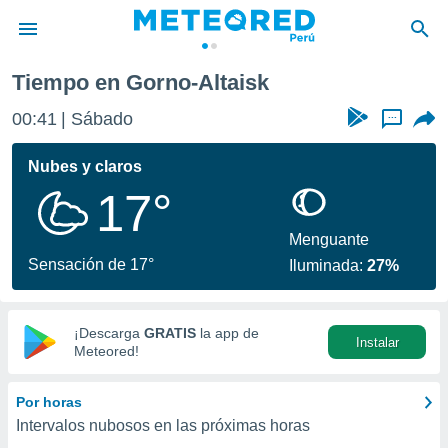
Tiempo en Gorno-Altaisk
privacidad
00:41
Sábado
...
o de
e
e) ha sido
Nubes y claros
or
17°
es para
ue la
 que se
Menguante
e calidad.
Sensación de 17°
Iluminada:
27%
eder a este
ediante las
opciones:
¡Descarga
GRATIS
la app de
Instalar
ookies y
Meteored!
e forma
Por horas
d digital
Intervalos nubosos en las próximas horas
ada, basada