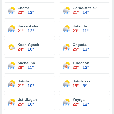
Chemal
Gorno-Altaisk
23°
13°
21°
14°
Karakoksha
Katanda
21°
12°
23°
11°
Kosh-Agach
Ongudai
24°
10°
25°
13°
Shebalino
Turochak
20°
11°
22°
13°
Ust-Kan
Ust-Koksa
21°
10°
19°
8°
Ust-Ulagan
Ynyrga
25°
10°
22°
12°