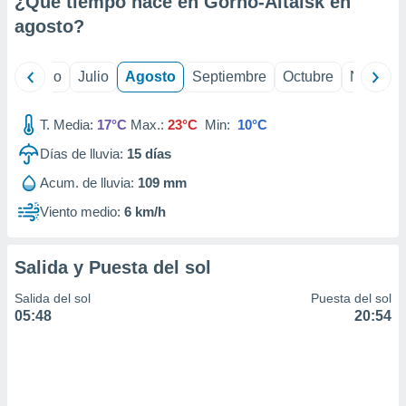
¿Qué tiempo hace en Gorno-Altaisk en
ados con el
 seleccionar
agosto
?
o.
calización
yo
Junio
Julio
Agosto
Septiembre
Octubre
Noviemb
precisa e
ión mediante
T. Media:
17°C
Max.:
23°C
Min:
10°C
, publicidad
Días de lluvia:
15
días
dos,
Acum. de lluvia:
109 mm
 publicidad
,
Viento medio:
6 km/h
ón de
 desarrollo
s.
Salida y Puesta del sol
tros 1199
Salida del sol
Puesta del sol
ios
05:48
20:54