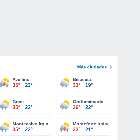
Más ciudades
Avellino
Bisaccia
35°
23°
33°
19°
Greci
Grottaminarda
35°
22°
36°
22°
Montecalvo Irpino
Monteforte Irpino
35°
22°
33°
21°