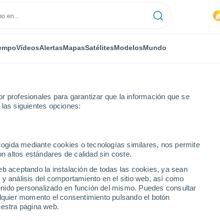
empo
Vídeos
Alertas
Mapas
Satélites
Modelos
Mundo
r profesionales para garantizar que la información que se
 las siguientes opciones:
ecogida mediante cookies o tecnologías similares, nos permite
on altos estándares de calidad sin coste.
da
eb aceptando la instalación de todas las cookies, ya sean
 y análisis del comportamiento en el sitio web, así como
...
ntenido personalizado en función del mismo. Puedes consultar
alquier momento el consentimiento pulsando el botón
Por horas
uestra página web.
Intervalos nubosos en las
próximas horas