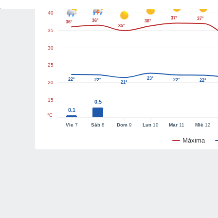
40
37°
37°
36°
36°
36°
35°
35
30
25
23°
22°
22°
22°
22°
20
21°
15
0.5
0.1
°C
Vie
7
Sáb
8
Dom
9
Lun
10
Mar
11
Mié
12
Máxima