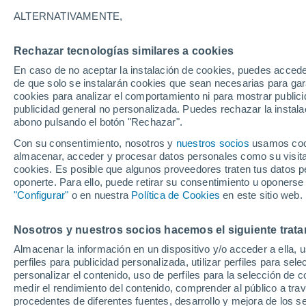
32°
ALTERNATIVAMENTE,
Rechazar tecnologías similares a cookies
Oeste
En caso de no aceptar la instalación de cookies, puedes accede
Sensación de 32°
12
-
30 km
de que solo se instalarán cookies que sean necesarias para garan
cookies para analizar el comportamiento ni para mostrar publici
publicidad general no personalizada. Puedes rechazar la instala
abono pulsando el botón "Rechazar".
Tiempo 1 - 7 días
Mapa de nubosidad
Satélites
M
Con su consentimiento, nosotros y
nuestros socios
usamos cooki
almacenar, acceder y procesar datos personales como su visita e
cookies. Es posible que algunos proveedores traten tus datos pe
oponerte. Para ello, puede retirar su consentimiento u oponerse
Mañana
Domingo
Hoy
"Configurar"
o en nuestra
Política de Cookies
en este sitio web.
8 Ago
9 Ago
7 Ago
Nosotros y nuestros socios hacemos el siguiente trata
Almacenar la información en un dispositivo y/o acceder a ella, 
60%
60%
perfiles para publicidad personalizada, utilizar perfiles para sele
0.5 mm
0.1 mm
personalizar el contenido, uso de perfiles para la selección de c
36°
/
22°
35°
/
21°
36°
/
22°
medir el rendimiento del contenido, comprender al público a tra
procedentes de diferentes fuentes, desarrollo y mejora de los se