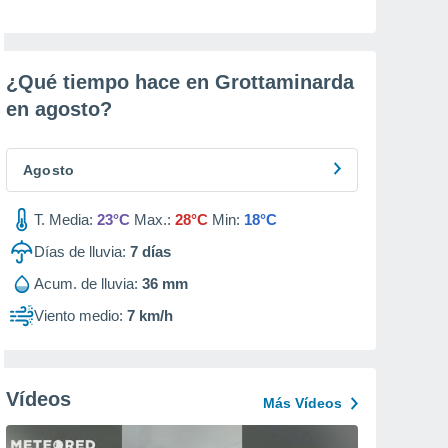
¿Qué tiempo hace en Grottaminarda
en
agosto
?
Agosto
T. Media:
23°C
Max.:
28°C
Min:
18°C
Días de lluvia:
7
días
Acum. de lluvia:
36 mm
Viento medio:
7 km/h
Vídeos
Más Vídeos