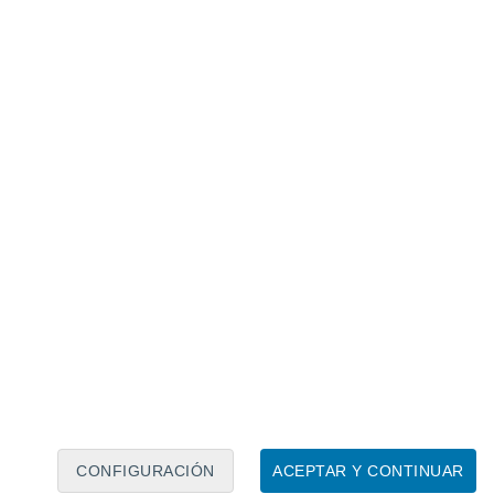
Calendario lunar
Lun
Mar
Mié
Jue
Vie
Sáb
Dom
7
8
9
10
11
12
13
14
15
16
17
18
19
20
CONFIGURACIÓN
ACEPTAR Y CONTINUAR
6