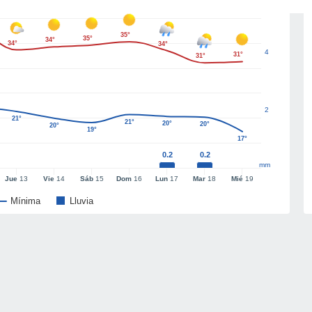
35°
35°
34°
34°
34°
4
31°
31°
2
21°
21°
20°
20°
20°
19°
17°
0.2
0.2
mm
Jue
13
Vie
14
Sáb
15
Dom
16
Lun
17
Mar
18
Mié
19
Mínima
Lluvia