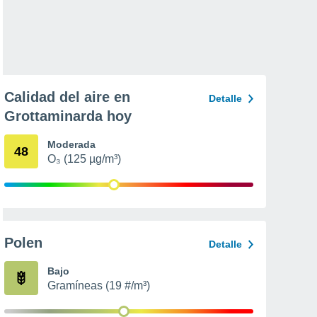
Calidad del aire en
Detalle
Grottaminarda hoy
Moderada
48
O₃ (125 µg/m³)
Polen
Detalle
Bajo
Gramíneas (19 #/m³)