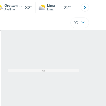
Grottaminarda
Lima
Cuzco
32°
22°
Avellino
Lima
Cusco
°C