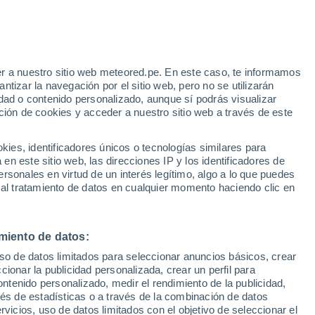
Aviso de nivel naranja
Alerta importante por altas
temperaturas en Grottaminarda hoy
r a nuestro sitio web meteored.pe. En este caso, te informamos
/h
tizar la navegación por el sitio web, pero no se utilizarán
dad o contenido personalizado, aunque sí podrás visualizar
ción de cookies y acceder a nuestro sitio web a través de este
odelos
es, identificadores únicos o tecnologías similares para
n este sitio web, las direcciones IP y los identificadores de
rsonales en virtud de un interés legítimo, algo a lo que puedes
 al tratamiento de datos en cualquier momento haciendo clic en
Lunes
Martes
Miércoles
Jueves
10 Ago
11 Ago
12 Ago
13 Ago
miento de datos:
uso de datos limitados para seleccionar anuncios básicos, crear
ccionar la publicidad personalizada, crear un perfil para
ontenido personalizado, medir el rendimiento de la publicidad,
36°
/
23°
37°
/
22°
37°
/
22°
34°
/
21°
vés de estadísticas o a través de la combinación de datos
rvicios, uso de datos limitados con el objetivo de seleccionar el