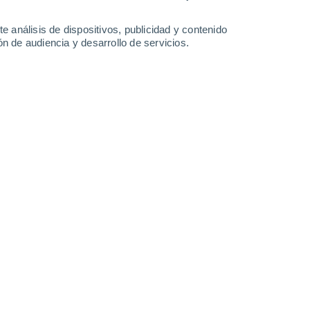
-
28
km/h
13
-
34
km/h
15
-
38
km/h
16
-
40
km/h
e análisis de dispositivos, publicidad y contenido
n de audiencia y desarrollo de servicios.
agosto
s
Oeste
2 Bajo
°
13
-
40 km/h
FPS:
no
s
Oeste
1 Bajo
°
12
-
30 km/h
FPS:
no
s
Oeste
0 Bajo
°
11
-
28 km/h
FPS:
no
s
Noroeste
0 Bajo
°
6
-
22 km/h
FPS:
no
do
Noroeste
0 Bajo
°
2
-
12 km/h
FPS:
no