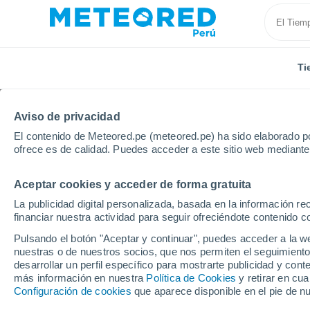
Ti
Aviso de privacidad
El contenido de Meteored.pe (meteored.pe) ha sido elaborado po
ofrece es de calidad. Puedes acceder a este sitio web mediante
Aceptar cookies y acceder de forma gratuita
Inicio
Italia
Provincia de Avellino
Grottaminarda
La publicidad digital personalizada, basada en la información r
financiar nuestra actividad para seguir ofreciéndote contenido c
Tiempo en Grottaminar
Pulsando el botón "Aceptar y continuar", puedes acceder a la w
nuestras o de nuestros socios, que nos permiten el seguimiento
17:48
Viernes
desarrollar un perfil específico para mostrarte publicidad y co
más información en nuestra
Política de Cookies
y retirar en cu
Configuración de cookies
que aparece disponible en el pie de n
Nubes y claros