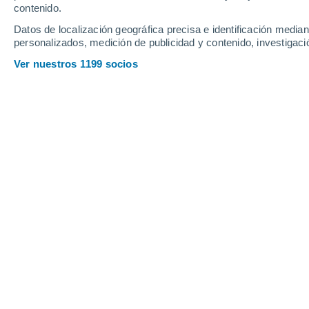
contenido.
14
-
36
km/h
12
-
27
km/h
9
18
-
42
km/h
Datos de localización geográfica precisa e identificación mediant
personalizados, medición de publicidad y contenido, investigació
Tiempo en Grottaminarda hoy
, 7 de 
Ver nuestros 1199 socios
Nubes y claro
32°
17:00
Sensación T.
32
Nubes y claro
32°
18:00
Sensación T.
32
Nubes y claro
31°
19:00
Sensación T.
31
Nubes y claro
29°
20:00
Sensación T.
30
Cielo despeja
28°
21:00
Sensación T.
29