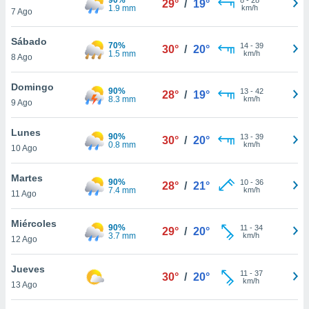
29°
/
19°
ublicidad y
1.9 mm
km/h
7 Ago
do en
Sábado
 mismo.
70%
14
-
39
30°
/
20°
1.5 mm
km/h
sultar más
8 Ago
 en nuestra
 Cookies
y
Domingo
90%
13
-
42
28°
/
19°
ualquier
8.3 mm
km/h
9 Ago
ento
Lunes
 botón
90%
13
-
39
30°
/
20°
0.8 mm
km/h
10 Ago
ación de
kies
 disponible
Martes
90%
10
-
36
28°
/
21°
e nuestra
7.4 mm
km/h
11 Ago
.
Miércoles
90%
IVAMENTE,
11
-
34
29°
/
20°
3.7 mm
km/h
12 Ago
as
Jueves
11
-
37
30°
/
20°
 a cookies
km/h
13 Ago
 no aceptar