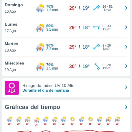
ste abono
Domingo
70%
16
-
51
29°
/
19°
 botón
1.3 mm
km/h
16 Ago
.
Lunes
80%
9
-
33
29°
/
18°
3.1 mm
km/h
nto,
17 Ago
cios
Martes
90%
9
-
29
29°
/
18°
kies,
3.2 mm
km/h
18 Ago
ores únicos
as similares
Miércoles
nar,
70%
9
-
29
30°
/
19°
1.5 mm
km/h
rocesar
19 Ago
onales como
 este sitio
Riesgo de Índice UV 10 Alto
recciones IP
Durante el dia de mañana
ficadores de
 posible
s
Gráficas del tiempo
 traten tus
nales en
 interés
28°
29°
30°
30°
29°
30°
30°
31°
29°
29°
29°
28°
go a lo que
28°
nerte. Para