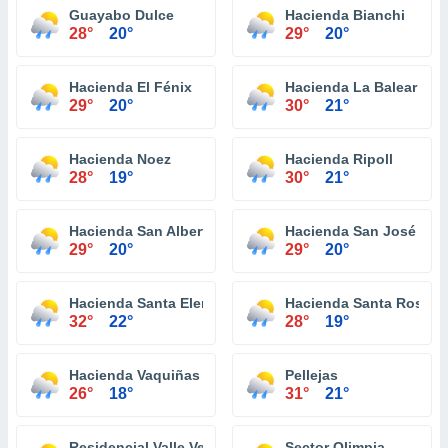
Guayabo Dulce
Hacienda Bianchi
28°
20°
29°
20°
Hacienda El Fénix
Hacienda La Balear
29°
20°
30°
21°
Hacienda Noez
Hacienda Ripoll
28°
19°
30°
21°
Hacienda San Alberto
Hacienda San José
29°
20°
29°
20°
Hacienda Santa Elena
Hacienda Santa Rosa
32°
22°
28°
19°
Hacienda Vaquiñas
Pellejas
26°
18°
31°
21°
Residencial Valle Verde
Sector Olimpia