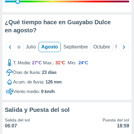
ados con el
 seleccionar
o.
calización
¿Qué tiempo hace en Guayabo Dulce
precisa e
en
agosto
?
ión mediante
, publicidad
yo
Junio
Julio
Agosto
Septiembre
Octubre
Noviemb
dos,
 publicidad
T. Media:
27°C
Max.:
31°C
Min:
24°C
,
Días de lluvia:
23
días
ón de
 desarrollo
Acum. de lluvia:
126 mm
s.
Viento medio:
9 km/h
tros 1199
ios
Salida y Puesta del sol
Salida del sol
Puesta del sol
06:07
18:59