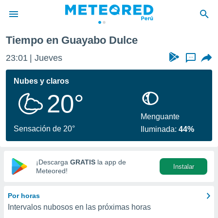
Tiempo en Guayabo Dulce
privacidad
23:01
Jueves
...
o de
e
e) ha sido
Nubes y claros
or
20°
es para
ue la
 que se
Menguante
e calidad.
Sensación de 20°
Iluminada:
44%
eder a este
ediante las
opciones:
¡Descarga
GRATIS
la app de
Instalar
ookies y
Meteored!
e forma
Por horas
d digital
Intervalos nubosos en las próximas horas
ada, basada