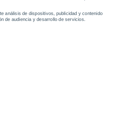
-
47
km/h
31
-
45
km/h
25
-
35
km/h
20
-
26
km/h
e análisis de dispositivos, publicidad y contenido
n de audiencia y desarrollo de servicios.
uboso
Sureste
5 Medio
44
-
57 km/h
FPS:
6-10
uboso
Sureste
3 Medio
43
-
56 km/h
FPS:
6-10
uboso
Sureste
2 Bajo
43
-
56 km/h
FPS:
no
uboso
Sureste
1 Bajo
44
-
56 km/h
FPS:
no
uboso
Este
0 Bajo
44
-
58 km/h
FPS:
no