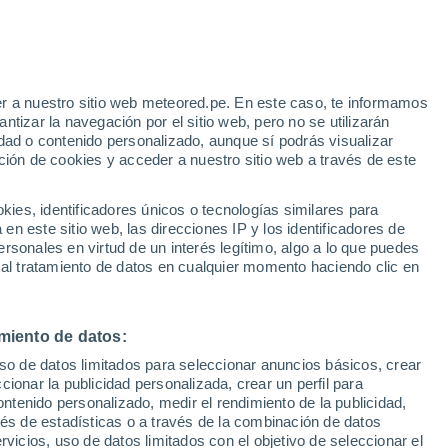
r a nuestro sitio web meteored.pe. En este caso, te informamos
/h
tizar la navegación por el sitio web, pero no se utilizarán
dad o contenido personalizado, aunque sí podrás visualizar
ción de cookies y acceder a nuestro sitio web a través de este
odelos
es, identificadores únicos o tecnologías similares para
n este sitio web, las direcciones IP y los identificadores de
rsonales en virtud de un interés legítimo, algo a lo que puedes
 al tratamiento de datos en cualquier momento haciendo clic en
Martes
Miércoles
Jueves
Viernes
11 Ago
12 Ago
13 Ago
14 Ago
miento de datos:
uso de datos limitados para seleccionar anuncios básicos, crear
80%
80%
50%
ccionar la publicidad personalizada, crear un perfil para
2.2 mm
1.3 mm
1.1 mm
ontenido personalizado, medir el rendimiento de la publicidad,
24°
/
22°
24°
/
22°
24°
/
22°
24°
/
23°
vés de estadísticas o a través de la combinación de datos
rvicios, uso de datos limitados con el objetivo de seleccionar el