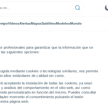
empo
Vídeos
Alertas
Mapas
Satélites
Modelos
Mundo
r profesionales para garantizar que la información que se
 las siguientes opciones:
nderson
Por horas
ecogida mediante cookies o tecnologías similares, nos permite
on altos estándares de calidad sin coste.
- TN por horas
eb aceptando la instalación de todas las cookies, ya sean
 y análisis del comportamiento en el sitio web, así como
ntenido personalizado en función del mismo. Puedes consultar
alquier momento el consentimiento pulsando el botón
uestra página web.