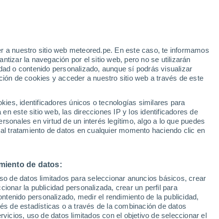
Henderson
VIENTO
PRECIPITACIÓN
r a nuestro sitio web meteored.pe. En este caso, te informamos
12
15
18
21
00
03
06
09
12
15
18
21
00
tizar la navegación por el sitio web, pero no se utilizarán
dad o contenido personalizado, aunque sí podrás visualizar
ción de cookies y acceder a nuestro sitio web a través de este
34°
34°
es, identificadores únicos o tecnologías similares para
34°
n este sitio web, las direcciones IP y los identificadores de
32°
32°
rsonales en virtud de un interés legítimo, algo a lo que puedes
31°
30°
 al tratamiento de datos en cualquier momento haciendo clic en
28°
27°
26°
26°
25°
24°
miento de datos:
uso de datos limitados para seleccionar anuncios básicos, crear
ccionar la publicidad personalizada, crear un perfil para
ontenido personalizado, medir el rendimiento de la publicidad,
vés de estadísticas o a través de la combinación de datos
0.5
rvicios, uso de datos limitados con el objetivo de seleccionar el