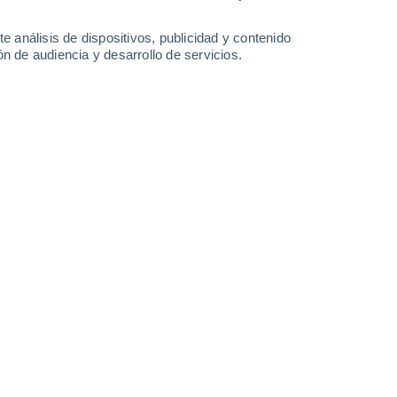
Domingo
9
e análisis de dispositivos, publicidad y contenido
n de audiencia y desarrollo de servicios.
en Henderson
26°
Cielo despejado
02:00
Sensación T.
27°
24°
Cielo despejado
05:00
Sensación T.
25°
26°
Soleado
08:00
Sensación T.
28°
33°
Nubes y claros
11:00
Sensación T.
36°