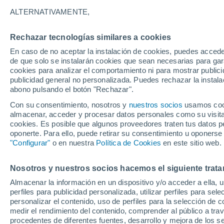
Gráfica del tiempo por horas en 
ALTERNATIVAMENTE,
SÍMBOLO
TEMPERATURA
Rechazar tecnologías similares a cookies
En caso de no aceptar la instalación de cookies, puedes accede
00
03
06
09
12
15
18
21
00
03
06
09
de que solo se instalarán cookies que sean necesarias para garan
cookies para analizar el comportamiento ni para mostrar publici
publicidad general no personalizada. Puedes rechazar la instala
abono pulsando el botón "Rechazar".
35°
Con su consentimiento, nosotros y
nuestros socios
usamos cooki
33°
almacenar, acceder y procesar datos personales como su visita e
cookies. Es posible que algunos proveedores traten tus datos pe
oponerte. Para ello, puede retirar su consentimiento u oponerse
"Configurar"
o en nuestra
Política de Cookies
en este sitio web.
26°
26°
25°
25°
25°
24°
24°
Nosotros y nuestros socios hacemos el siguiente trata
23°
23°
Almacenar la información en un dispositivo y/o acceder a ella, 
perfiles para publicidad personalizada, utilizar perfiles para sele
6.8
personalizar el contenido, uso de perfiles para la selección de c
medir el rendimiento del contenido, comprender al público a tra
procedentes de diferentes fuentes, desarrollo y mejora de los se