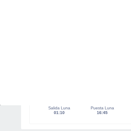
Salida del sol a las
06:08
Puesta del sol a las
19:51
Primera luz a las
05:41
Última luz a las
20:18
Fase Lunar
Menguante
Iluminada
21%
Salida Luna
Puesta Luna
01:10
16:45