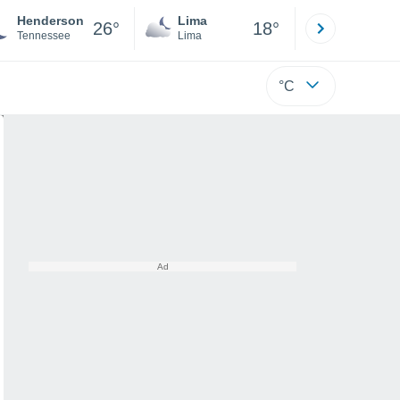
Henderson
Lima
Cuzco
26°
18°
Tennessee
Lima
Cusco
°C