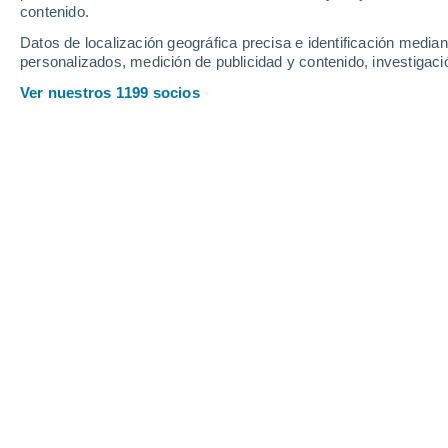
Viernes
7
Sábado
8
contenido.
Datos de localización geográfica precisa e identificación mediant
personalizados, medición de publicidad y contenido, investigació
Ver nuestros 1199 socios
La previsión del tiempo por horas 
VIERNES, 07 DE AGOSTO
Por la tarde
Chubascos tormentosos con
cielo parcialmente nuboso
Salida del sol a las
06:07
Puesta del sol a las
19:52
Primera luz a las
05:40
Última luz a las
20:19
Fase Lunar