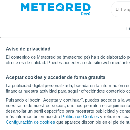
Ti
Aviso de privacidad
El contenido de Meteored.pe (meteored.pe) ha sido elaborado po
ofrece es de calidad. Puedes acceder a este sitio web mediante
Aceptar cookies y acceder de forma gratuita
Inicio
Estados Unidos
Estado de Tennessee
He
La publicidad digital personalizada, basada en la información r
financiar nuestra actividad para seguir ofreciéndote contenido c
Tiempo en Henderson 
Pulsando el botón "Aceptar y continuar", puedes acceder a la w
nuestras o de nuestros socios, que nos permiten el seguimiento
desarrollar un perfil específico para mostrarte publicidad y co
Tiempo 1 - 7 días
Por horas
más información en nuestra
Política de Cookies
y retirar en cu
Configuración de cookies
que aparece disponible en el pie de n