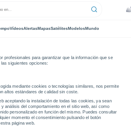
empo
Vídeos
Alertas
Mapas
Satélites
Modelos
Mundo
r profesionales para garantizar que la información que se
 las siguientes opciones:
ecogida mediante cookies o tecnologías similares, nos permite
on altos estándares de calidad sin coste.
e Tennessee
eb aceptando la instalación de todas las cookies, ya sean
 y análisis del comportamiento en el sitio web, así como
ntenido personalizado en función del mismo. Puedes consultar
alquier momento el consentimiento pulsando el botón
uestra página web.