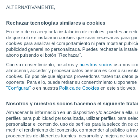
ALTERNATIVAMENTE,
Rechazar tecnologías similares a cookies
En caso de no aceptar la instalación de cookies, puedes accede
de que solo se instalarán cookies que sean necesarias para garan
cookies para analizar el comportamiento ni para mostrar publici
publicidad general no personalizada. Puedes rechazar la instala
36°
33°
23°
abono pulsando el botón "Rechazar".
22°
Clarksville
Union City
Con su consentimiento, nosotros y
nuestros socios
usamos cooki
Aeropue
almacenar, acceder y procesar datos personales como su visita e
34°
Internaci
cookies. Es posible que algunos proveedores traten tus datos pe
23°
Nashvil
Jackson
oponerte. Para ello, puede retirar su consentimiento u oponerse
35°
24°
"Configurar"
o en nuestra
Política de Cookies
en este sitio web.
Memphis
Nosotros y nuestros socios hacemos el siguiente trata
Almacenar la información en un dispositivo y/o acceder a ella, 
perfiles para publicidad personalizada, utilizar perfiles para sele
personalizar el contenido, uso de perfiles para la selección de c
medir el rendimiento del contenido, comprender al público a tra
procedentes de diferentes fuentes, desarrollo y mejora de los se