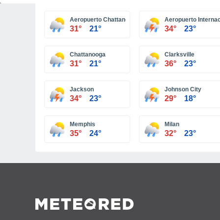
Aeropuerto Chattanooga
Aeropuerto Internac
31°
21°
34°
23°
Chattanooga
Clarksville
31°
21°
36°
23°
Jackson
Johnson City
34°
23°
29°
18°
Memphis
Milan
35°
24°
32°
23°