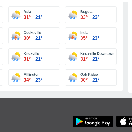
Más ciudades
ional Nashville
Asia
Bogota
31°
21°
33°
23°
Cookeville
India
30°
21°
35°
23°
Knoxville
Knoxville Downtown
31°
21°
31°
21°
Millington
Oak Ridge
34°
23°
30°
21°