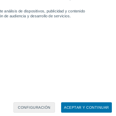
e análisis de dispositivos, publicidad y contenido
n de audiencia y desarrollo de servicios.
Leaflet
|
©
OpenStreetMap
|
ECMWF
by © Meteored
CONFIGURACIÓN
ACEPTAR Y CONTINUAR