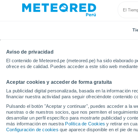
Ti
Aviso de privacidad
El contenido de Meteored.pe (meteored.pe) ha sido elaborado po
ofrece es de calidad. Puedes acceder a este sitio web mediante
Aceptar cookies y acceder de forma gratuita
Inicio
Estados Unidos
Estado de Tennessee
La publicidad digital personalizada, basada en la información r
financiar nuestra actividad para seguir ofreciéndote contenido c
Tiempo en el Estado d
Pulsando el botón "Aceptar y continuar", puedes acceder a la w
nuestras o de nuestros socios, que nos permiten el seguimiento
desarrollar un perfil específico para mostrarte publicidad y co
Hoy, 7 agosto
Todo el día
Símbolo
más información en nuestra
Política de Cookies
y retirar en cu
Configuración de cookies
que aparece disponible en el pie de n