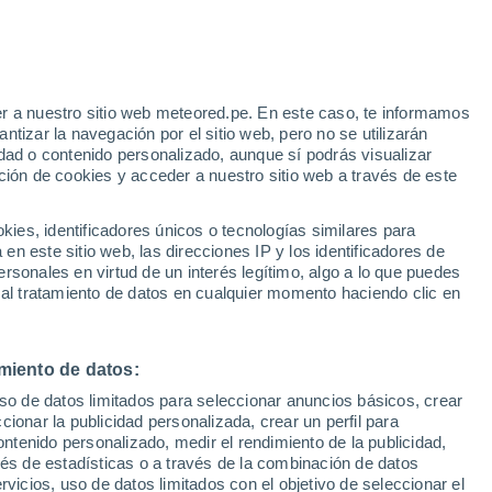
r a nuestro sitio web meteored.pe. En este caso, te informamos
tizar la navegación por el sitio web, pero no se utilizarán
dad o contenido personalizado, aunque sí podrás visualizar
ción de cookies y acceder a nuestro sitio web a través de este
29°
34°
18°
31°
23°
es, identificadores únicos o tecnologías similares para
Johnson
21°
City
rto
n este sitio web, las direcciones IP y los identificadores de
onal
Knoxville
rsonales en virtud de un interés legítimo, algo a lo que puedes
le
 al tratamiento de datos en cualquier momento haciendo clic en
31°
21°
Chattanooga
miento de datos:
uso de datos limitados para seleccionar anuncios básicos, crear
ccionar la publicidad personalizada, crear un perfil para
ontenido personalizado, medir el rendimiento de la publicidad,
vés de estadísticas o a través de la combinación de datos
rvicios, uso de datos limitados con el objetivo de seleccionar el