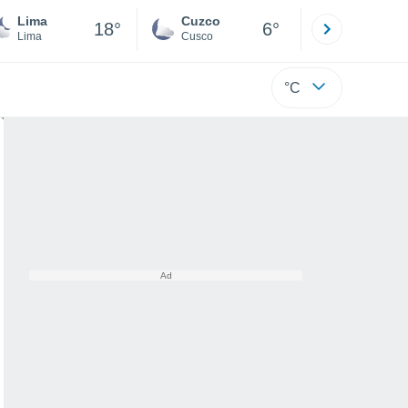
Lima
Cuzco
Puno
18°
6°
Lima
Cusco
Puno
°C