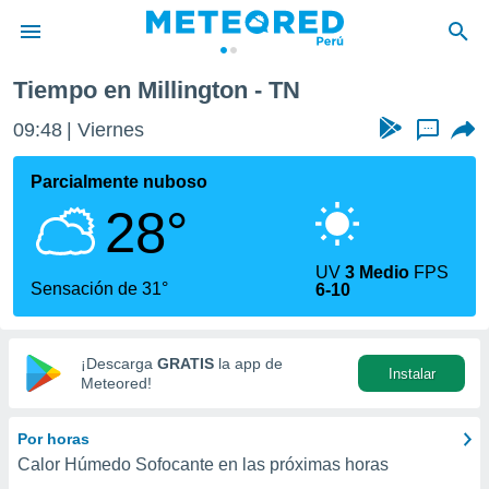
Tiempo en Millington - TN
privacidad
09:48
Viernes
...
o de
e
e) ha sido
Parcialmente nuboso
or
28°
es para
ue la
 que se
UV
3 Medio
FPS
e calidad.
Sensación de 31°
6-10
eder a este
ediante las
opciones:
¡Descarga
GRATIS
la app de
Instalar
ookies y
Meteored!
e forma
Por horas
d digital
Calor Húmedo Sofocante en las próximas horas
ada, basada