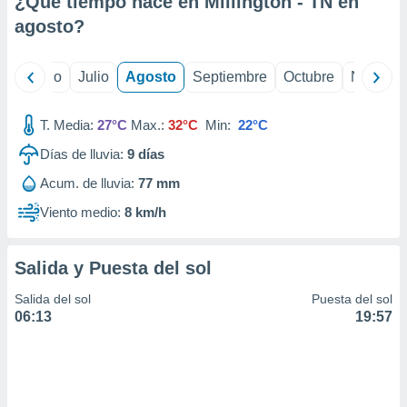
¿Qué tiempo hace en Millington - TN en
ados con el
 seleccionar
agosto
?
o.
calización
yo
Junio
Julio
Agosto
Septiembre
Octubre
Noviemb
precisa e
ión mediante
T. Media:
27°C
Max.:
32°C
Min:
22°C
, publicidad
Días de lluvia:
9
días
dos,
Acum. de lluvia:
77 mm
 publicidad
,
Viento medio:
8 km/h
ón de
 desarrollo
s.
Salida y Puesta del sol
tros 1199
Salida del sol
Puesta del sol
ios
06:13
19:57