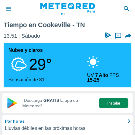
Tiempo en Cookeville - TN
privacidad
13:51
Sábado
...
o de
e
e) ha sido
Nubes y claros
or
29°
es para
ue la
 que se
UV
7 Alto
FPS
e calidad.
Sensación de 31°
15-25
eder a este
ediante las
opciones:
¡Descarga
GRATIS
la app de
Instalar
ookies y
Meteored!
e forma
Por horas
d digital
Lluvias débiles en las próximas horas
ada, basada