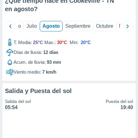
¿Qué tiempo hace en Cookeville - TN
ados con el
 seleccionar
en
agosto
?
o.
calización
yo
Junio
Julio
Agosto
Septiembre
Octubre
Noviemb
precisa e
ión mediante
T. Media:
25°C
Max.:
30°C
Min:
20°C
, publicidad
Días de lluvia:
12
días
dos,
Acum. de lluvia:
93 mm
 publicidad
,
Viento medio:
7 km/h
ón de
 desarrollo
s.
Salida y Puesta del sol
tros 1199
Salida del sol
Puesta del sol
ios
05:54
19:40