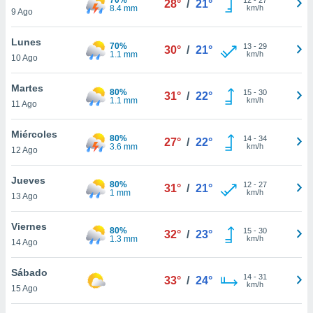
28°
/
21°
ublicidad y
8.4 mm
km/h
9 Ago
do en
Lunes
 mismo.
70%
13
-
29
30°
/
21°
1.1 mm
km/h
sultar más
10 Ago
 en nuestra
 Cookies
y
Martes
80%
15
-
30
31°
/
22°
ualquier
1.1 mm
km/h
11 Ago
ento
Miércoles
 botón
80%
14
-
34
27°
/
22°
3.6 mm
km/h
12 Ago
ación de
kies
 disponible
Jueves
80%
12
-
27
31°
/
21°
e nuestra
1 mm
km/h
13 Ago
.
Viernes
80%
IVAMENTE,
15
-
30
32°
/
23°
1.3 mm
km/h
14 Ago
as
Sábado
14
-
31
33°
/
24°
 a cookies
km/h
15 Ago
 no aceptar