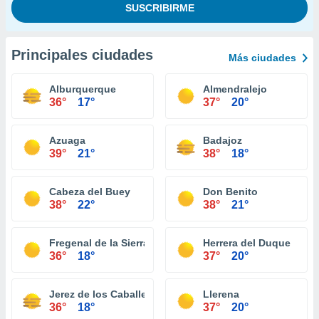
Principales ciudades
Más ciudades
Alburquerque
Almendralejo
36°
17°
37°
20°
Azuaga
Badajoz
39°
21°
38°
18°
Cabeza del Buey
Don Benito
38°
22°
38°
21°
Fregenal de la Sierra
Herrera del Duque
36°
18°
37°
20°
Jerez de los Caballeros
Llerena
36°
18°
37°
20°