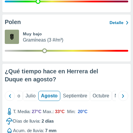
ados con el
 seleccionar
o.
calización
Polen
Detalle
precisa e
ión mediante
Muy bajo
Gramíneas (3 #/m³)
, publicidad
dos,
 publicidad
,
¿Qué tiempo hace en Herrera del
ón de
 desarrollo
Duque en
agosto
?
s.
tros 1199
yo
Junio
Julio
Agosto
Septiembre
Octubre
Noviemb
ios
T. Media:
27°C
Max.:
33°C
Min:
20°C
Días de lluvia:
2
días
Acum. de lluvia:
7 mm