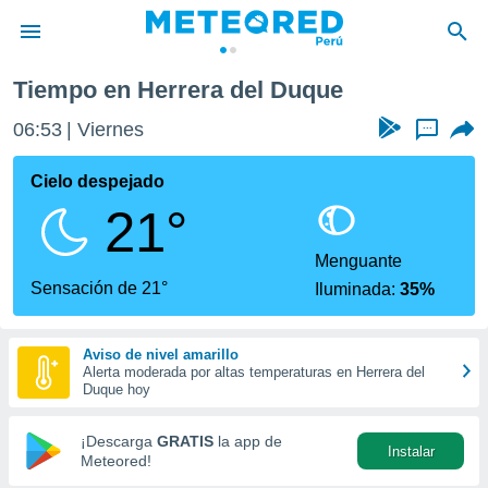
ra del Duque
Tiempo en Herrera del Duque
privacidad
06:53
Viernes
...
o de
e
e) ha sido
Cielo despejado
or
21°
es para
ue la
 que se
Menguante
e calidad.
Sensación de 21°
Iluminada:
35%
eder a este
ediante las
opciones:
Aviso de nivel amarillo
Alerta moderada por altas temperaturas en Herrera del
ookies y
Duque hoy
e forma
¡Descarga
GRATIS
la app de
Instalar
d digital
Meteored!
ada, basada