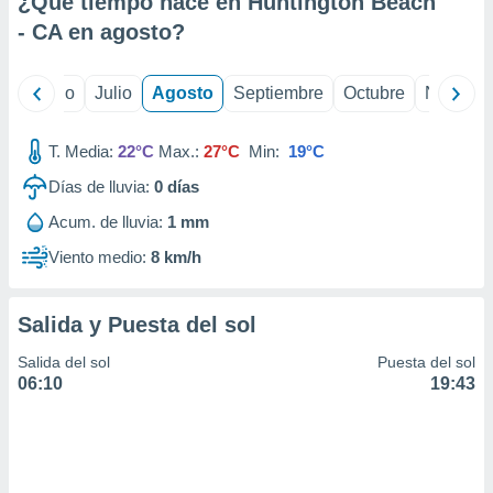
¿Qué tiempo hace en Huntington Beach
ados con el
 seleccionar
- CA en
agosto
?
o.
calización
yo
Junio
Julio
Agosto
Septiembre
Octubre
Noviemb
precisa e
ión mediante
T. Media:
22°C
Max.:
27°C
Min:
19°C
, publicidad
Días de lluvia:
0
días
dos,
Acum. de lluvia:
1 mm
 publicidad
,
Viento medio:
8 km/h
ón de
 desarrollo
s.
Salida y Puesta del sol
tros 1199
Salida del sol
Puesta del sol
ios
06:10
19:43