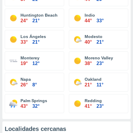
Huntington Beach
Indio
24°
21°
44°
33°
Los Ángeles
Modesto
33°
21°
40°
21°
Monterey
Moreno Valley
19°
12°
38°
23°
Napa
Oakland
26°
8°
21°
11°
Palm Springs
Redding
43°
32°
41°
23°
Localidades cercanas