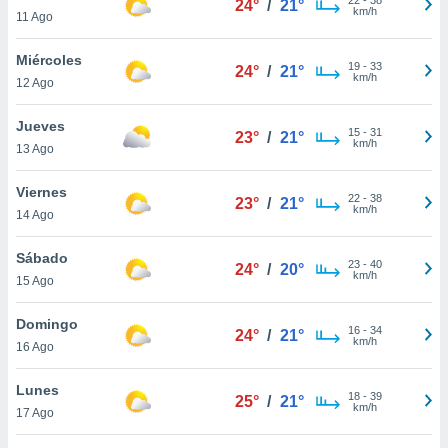
24°
/
21°
ublicidad y
km/h
11 Ago
do en
Miércoles
 mismo.
19
-
33
24°
/
21°
km/h
sultar más
12 Ago
 en nuestra
 Cookies
y
Jueves
15
-
31
23°
/
21°
ualquier
km/h
13 Ago
ento
Viernes
 botón
22
-
38
23°
/
21°
km/h
14 Ago
ación de
kies
 disponible
Sábado
23
-
40
24°
/
20°
e nuestra
km/h
15 Ago
.
Domingo
IVAMENTE,
16
-
34
24°
/
21°
km/h
16 Ago
as
Lunes
18
-
39
25°
/
21°
 a cookies
km/h
17 Ago
 no aceptar