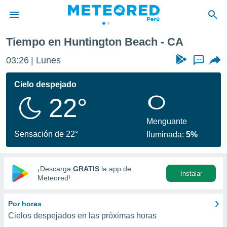
ch
Tiempo en Huntington Beach - CA
privacidad
03:26
Lunes
...
o de
e
e) ha sido
Cielo despejado
or
22°
es para
ue la
 que se
Menguante
e calidad.
Sensación de 22°
Iluminada:
5%
eder a este
ediante las
opciones:
¡Descarga
GRATIS
la app de
Instalar
ookies y
Meteored!
e forma
Por horas
d digital
Cielos despejados en las próximas horas
ada, basada