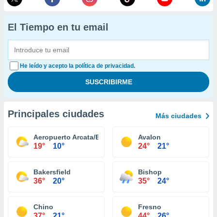
El Tiempo en tu email
He leído y acepto la política de privacidad.
Principales ciudades
Más ciudades
Aeropuerto Arcata/Eureka
Avalon
19°
10°
24°
21°
Bakersfield
Bishop
36°
20°
35°
24°
Chino
Fresno
37°
21°
44°
26°