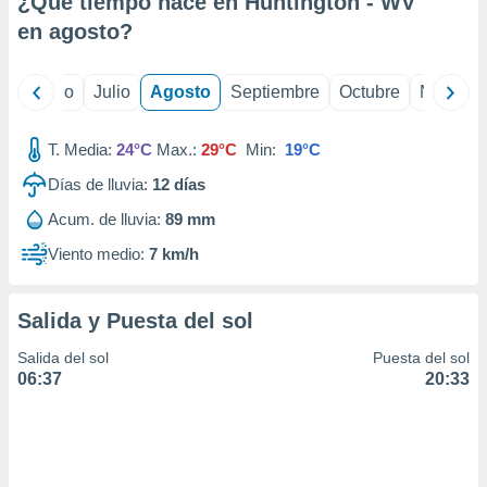
¿Qué tiempo hace en Huntington - WV
ados con el
 seleccionar
en
agosto
?
o.
calización
yo
Junio
Julio
Agosto
Septiembre
Octubre
Noviemb
precisa e
ión mediante
T. Media:
24°C
Max.:
29°C
Min:
19°C
, publicidad
Días de lluvia:
12
días
dos,
Acum. de lluvia:
89 mm
 publicidad
,
Viento medio:
7 km/h
ón de
 desarrollo
s.
Salida y Puesta del sol
tros 1199
Salida del sol
Puesta del sol
ios
06:37
20:33