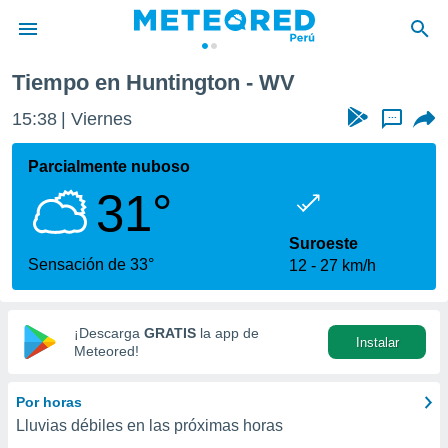
Tiempo en Huntington - WV
privacidad
15:38
Viernes
...
o de
e
e) ha sido
Parcialmente nuboso
or
31°
es para
ue la
 que se
Suroeste
e calidad.
Sensación de 33°
12
27 km/h
eder a este
ediante las
opciones:
¡Descarga
GRATIS
la app de
Instalar
ookies y
Meteored!
e forma
Por horas
d digital
Lluvias débiles en las próximas horas
ada, basada