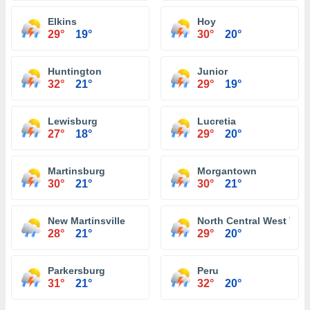
Elkins
Hoy
29°
19°
30°
20°
Huntington
Junior
32°
21°
29°
19°
Lewisburg
Lucretia
27°
18°
29°
20°
Martinsburg
Morgantown
30°
21°
30°
21°
New Martinsville
North Central West Virg
28°
21°
29°
20°
Parkersburg
Peru
31°
21°
32°
20°