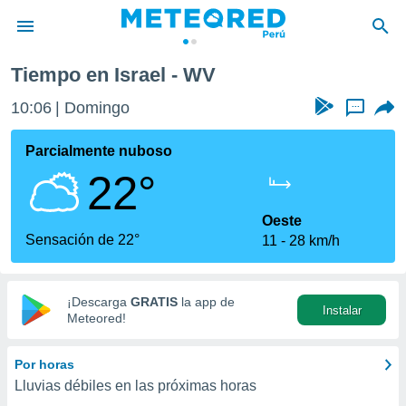
Tiempo en Israel - WV
privacidad
10:06
Domingo
...
o de
e
e) ha sido
Parcialmente nuboso
or
22°
es para
ue la
 que se
Oeste
e calidad.
Sensación de 22°
11
28 km/h
eder a este
ediante las
opciones:
¡Descarga
GRATIS
la app de
Instalar
ookies y
Meteored!
e forma
Por horas
d digital
Lluvias débiles en las próximas horas
ada, basada