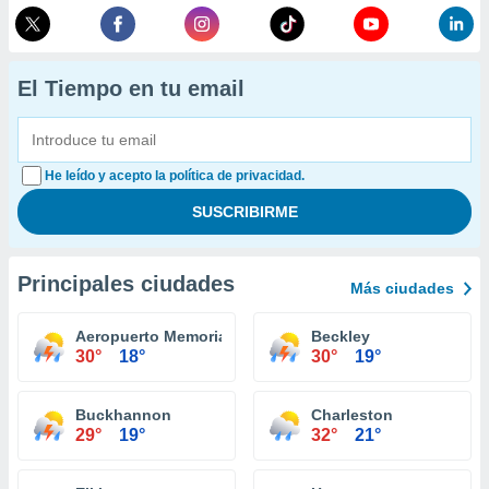
El Tiempo en tu email
He leído y acepto la política de privacidad.
Principales ciudades
Más ciudades
Aeropuerto Memorial Raleigh County
Beckley
30°
18°
30°
19°
Buckhannon
Charleston
29°
19°
32°
21°