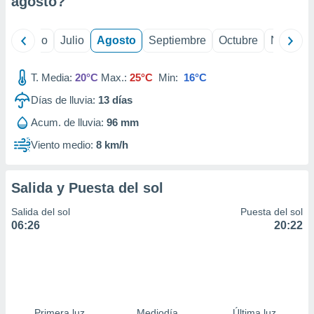
agosto
?
ados con el
 seleccionar
o.
yo
Junio
Julio
Agosto
Septiembre
Octubre
Noviemb
calización
precisa e
ión mediante
T. Media:
20°C
Max.:
25°C
Min:
16°C
Días de lluvia:
13
días
, publicidad
Acum. de lluvia:
96 mm
dos,
 publicidad
Viento medio:
8 km/h
,
ón de
 desarrollo
Salida y Puesta del sol
s.
Salida del sol
Puesta del sol
tros 1199
06:26
20:22
ios
Primera luz
Mediodía
Última luz