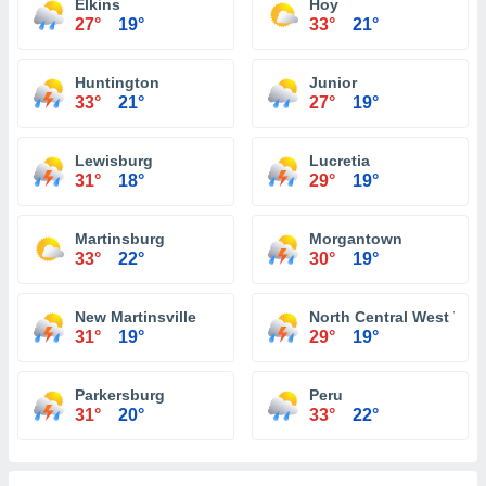
Elkins
Hoy
27°
19°
33°
21°
Huntington
Junior
33°
21°
27°
19°
Lewisburg
Lucretia
31°
18°
29°
19°
Martinsburg
Morgantown
33°
22°
30°
19°
New Martinsville
North Central West Virg
31°
19°
29°
19°
Parkersburg
Peru
31°
20°
33°
22°