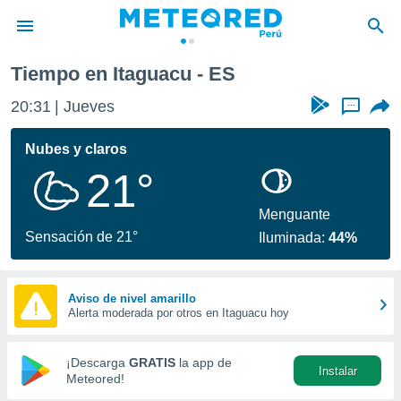
Tiempo en Itaguacu - ES
privacidad
20:31
Jueves
...
o de
e
e) ha sido
Nubes y claros
or
21°
es para
ue la
 que se
Menguante
e calidad.
Sensación de 21°
Iluminada:
44%
eder a este
ediante las
opciones:
Aviso de nivel amarillo
Alerta moderada por otros en Itaguacu hoy
ookies y
e forma
¡Descarga
GRATIS
la app de
Instalar
d digital
Meteored!
ada, basada