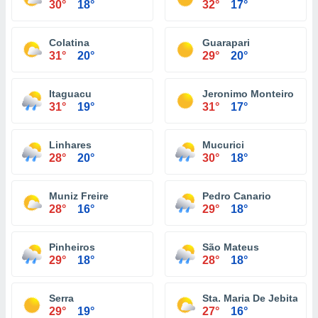
30°
18°
32°
17°
Colatina
Guarapari
31°
20°
29°
20°
Itaguacu
Jeronimo Monteiro
31°
19°
31°
17°
Linhares
Mucurici
28°
20°
30°
18°
Muniz Freire
Pedro Canario
28°
16°
29°
18°
Pinheiros
São Mateus
29°
18°
28°
18°
Serra
Sta. Maria De Jebita
29°
19°
27°
16°