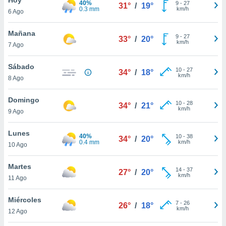
40%
ublicidad y
9
-
27
31°
/
19°
0.3 mm
km/h
6 Ago
do en
 mismo.
Mañana
9
-
27
33°
/
20°
sultar más
km/h
7 Ago
 en nuestra
 Cookies
y
Sábado
10
-
27
ualquier
34°
/
18°
km/h
8 Ago
ento
 botón
Domingo
10
-
28
34°
/
21°
ación de
km/h
9 Ago
kies
 disponible
Lunes
40%
10
-
38
e nuestra
34°
/
20°
0.4 mm
km/h
10 Ago
.
Martes
IVAMENTE,
14
-
37
27°
/
20°
km/h
11 Ago
as
Miércoles
7
-
26
26°
/
18°
 a cookies
km/h
12 Ago
 no aceptar