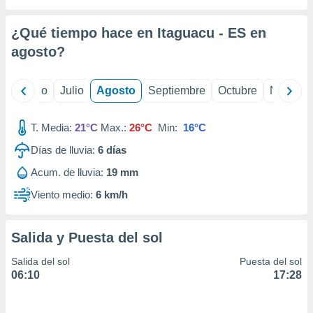
ados con el
 seleccionar
o.
¿Qué tiempo hace en Itaguacu - ES en
calización
agosto
?
precisa e
ión mediante
yo
Junio
Julio
Agosto
Septiembre
Octubre
Noviemb
, publicidad
T. Media:
21°C
Max.:
26°C
Min:
16°C
dos,
 publicidad
Días de lluvia:
6
días
,
ón de
Acum. de lluvia:
19 mm
 desarrollo
Viento medio:
6 km/h
s.
tros 1199
ios
Salida y Puesta del sol
Salida del sol
Puesta del sol
06:10
17:28