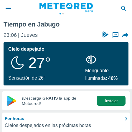
Tiempo en Jabugo
privacidad
23:06
Jueves
...
o de
e
e) ha sido
Cielo despejado
or
27°
es para
ue la
 que se
Menguante
e calidad.
Sensación de 26°
Iluminada:
46%
eder a este
ediante las
opciones:
¡Descarga
GRATIS
la app de
Instalar
ookies y
Meteored!
e forma
Por horas
d digital
Cielos despejados en las próximas horas
ada, basada