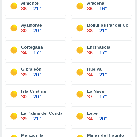
Almonte
Aracena
38°
21°
36°
16°
Ayamonte
Bollullos Par del Cond
30°
20°
38°
21°
Cortegana
Encinasola
34°
17°
36°
17°
Gibraleón
Huelva
39°
20°
34°
21°
Isla Cristina
La Nava
30°
20°
37°
17°
La Palma del Condado
Lepe
39°
21°
34°
20°
Manzanilla
Minas de Riotinto