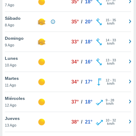
35°
/
18°
ublicidad y
km/h
7 Ago
do en
Sábado
 mismo.
15
-
35
35°
/
20°
km/h
sultar más
8 Ago
 en nuestra
 Cookies
y
Domingo
14
-
33
33°
/
18°
ualquier
km/h
9 Ago
ento
Lunes
 botón
13
-
33
34°
/
16°
km/h
10 Ago
ación de
kies
 disponible
Martes
12
-
31
34°
/
17°
e nuestra
km/h
11 Ago
.
Miércoles
IVAMENTE,
9
-
28
37°
/
18°
km/h
12 Ago
as
Jueves
10
-
32
38°
/
21°
 a cookies
km/h
13 Ago
 no aceptar