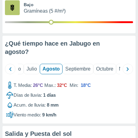
ados con el
Bajo
 seleccionar
Gramíneas (5 #/m³)
o.
calización
precisa e
ión mediante
¿Qué tiempo hace en Jabugo en
, publicidad
agosto
?
dos,
 publicidad
,
yo
Junio
Julio
Agosto
Septiembre
Octubre
Noviemb
ón de
 desarrollo
T. Media:
26°C
Max.:
32°C
Min:
18°C
s.
Días de lluvia:
1
días
tros 1199
ios
Acum. de lluvia:
8 mm
Viento medio:
9 km/h
Salida y Puesta del sol