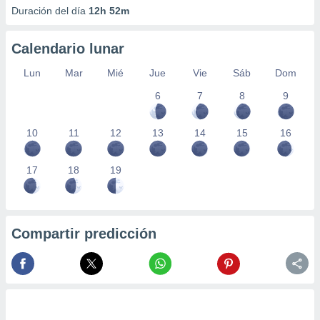
Duración del día
12h 52m
Calendario lunar
Lun
Mar
Mié
Jue
Vie
Sáb
Dom
6
7
8
9
10
11
12
13
14
15
16
17
18
19
Compartir predicción