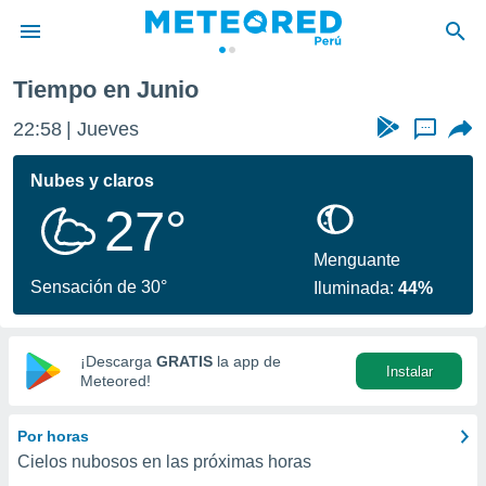
Tiempo en Junio
privacidad
22:58
Jueves
...
o de
e
e) ha sido
Nubes y claros
or
27°
es para
ue la
 que se
Menguante
e calidad.
Sensación de 30°
Iluminada:
44%
eder a este
ediante las
opciones:
¡Descarga
GRATIS
la app de
Instalar
ookies y
Meteored!
e forma
Por horas
d digital
Cielos nubosos en las próximas horas
ada, basada