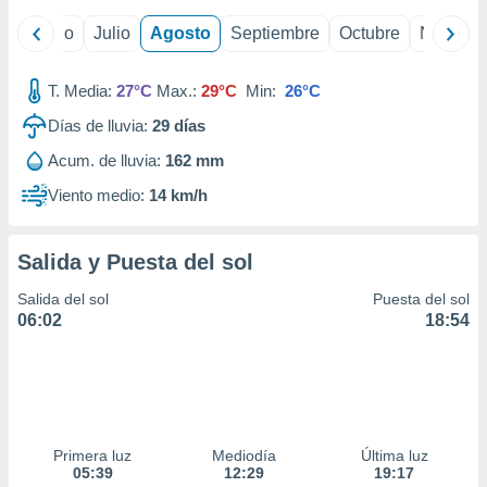
ados con el
 seleccionar
yo
Junio
Julio
Agosto
Septiembre
Octubre
Noviemb
o.
calización
T. Media:
27°C
Max.:
29°C
Min:
26°C
precisa e
ión mediante
Días de lluvia:
29
días
, publicidad
Acum. de lluvia:
162 mm
Viento medio:
14 km/h
dos,
 publicidad
,
Salida y Puesta del sol
ón de
 desarrollo
Salida del sol
Puesta del sol
s.
06:02
18:54
tros 1199
ios
Primera luz
Mediodía
Última luz
05:39
12:29
19:17