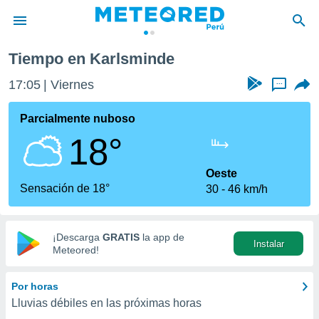
Tiempo en Karlsminde
privacidad
17:05
Viernes
...
o de
e
e) ha sido
Parcialmente nuboso
or
18°
es para
ue la
 que se
Oeste
e calidad.
Sensación de 18°
30
46 km/h
eder a este
ediante las
opciones:
¡Descarga
GRATIS
la app de
Instalar
ookies y
Meteored!
e forma
Por horas
d digital
Lluvias débiles en las próximas horas
ada, basada