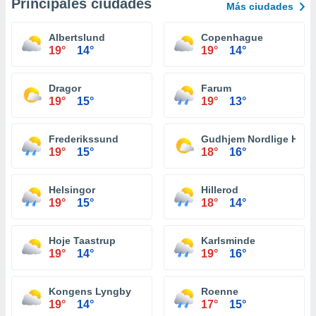
Principales ciudades
Más ciudades
Albertslund
Copenhague
19°
14°
19°
14°
Dragor
Farum
19°
15°
19°
13°
Frederikssund
Gudhjem Nordlige Havn
19°
15°
18°
16°
Helsingor
Hillerod
19°
15°
18°
14°
Hoje Taastrup
Karlsminde
19°
14°
19°
16°
Kongens Lyngby
Roenne
19°
14°
17°
15°