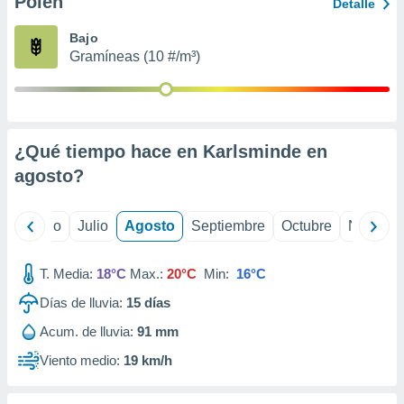
Polen
ados con el
Detalle
 seleccionar
o.
Bajo
Gramíneas (10 #/m³)
calización
precisa e
ión mediante
, publicidad
¿Qué tiempo hace en Karlsminde en
dos,
agosto
?
 publicidad
,
ón de
yo
Junio
Julio
Agosto
Septiembre
Octubre
Noviemb
 desarrollo
s.
T. Media:
18°C
Max.:
20°C
Min:
16°C
tros 1199
ios
Días de lluvia:
15
días
Acum. de lluvia:
91 mm
Viento medio:
19 km/h