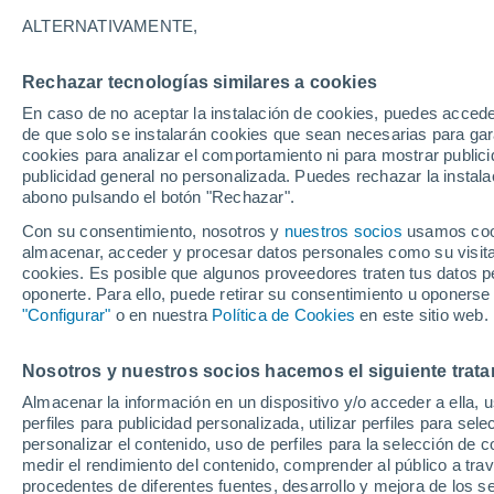
17°
ALTERNATIVAMENTE,
Rechazar tecnologías similares a cookies
Oeste
En caso de no aceptar la instalación de cookies, puedes accede
Sensación de 17°
18
-
36 km
de que solo se instalarán cookies que sean necesarias para garan
cookies para analizar el comportamiento ni para mostrar publici
publicidad general no personalizada. Puedes rechazar la instala
abono pulsando el botón "Rechazar".
Tiempo 1 - 7 días
Mapa de lluvia
Satélites
Modelo
Con su consentimiento, nosotros y
nuestros socios
usamos cooki
almacenar, acceder y procesar datos personales como su visita e
cookies. Es posible que algunos proveedores traten tus datos pe
oponerte. Para ello, puede retirar su consentimiento u oponerse
Mañana
Martes
M
Hoy
"Configurar"
o en nuestra
Política de Cookies
en este sitio web.
10 Ago
11 Ago
9 Ago
Nosotros y nuestros socios hacemos el siguiente trata
Almacenar la información en un dispositivo y/o acceder a ella, 
30%
90%
perfiles para publicidad personalizada, utilizar perfiles para sele
0.3 mm
2.3 mm
personalizar el contenido, uso de perfiles para la selección de c
19°
/
8°
19°
/
8°
19°
/
11°
medir el rendimiento del contenido, comprender al público a tra
procedentes de diferentes fuentes, desarrollo y mejora de los se