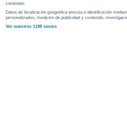
contenido.
13
-
29
km/h
13
-
28
km/h
21
20
-
40
km/h
Datos de localización geográfica precisa e identificación mediant
personalizados, medición de publicidad y contenido, investigació
Tiempo en Kirriemuir hoy
, 9 de agost
Ver nuestros 1199 socios
Nubes y claros
17°
14:00
Sensación T.
17°
Nubes y claros
18°
15:00
Sensación T.
18°
Nubes y claros
18°
16:00
Sensación T.
18°
Lluvia débil
30%
18°
17:00
0.1 mm
Sensación T.
18°
Soleado
17°
18:00
Sensación T.
17°