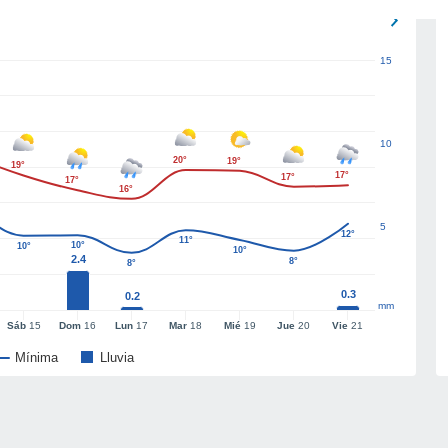
15
10
20°
19°
19°
17°
17°
17°
16°
5
12°
11°
10°
10°
10°
2.4
8°
8°
0.3
0.2
mm
Sáb
15
Dom
16
Lun
17
Mar
18
Mié
19
Jue
20
Vie
21
Mínima
Lluvia