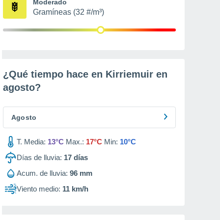
Moderado
Gramíneas (32 #/m³)
¿Qué tiempo hace en Kirriemuir en
agosto
?
Agosto
T. Media:
13°C
Max.:
17°C
Min:
10°C
Días de lluvia:
17
días
Acum. de lluvia:
96 mm
Viento medio:
11 km/h