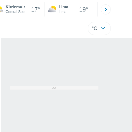
Kirriemuir
Lima
Cuzco
17°
19°
Central Scotland
Lima
Cusco
°C