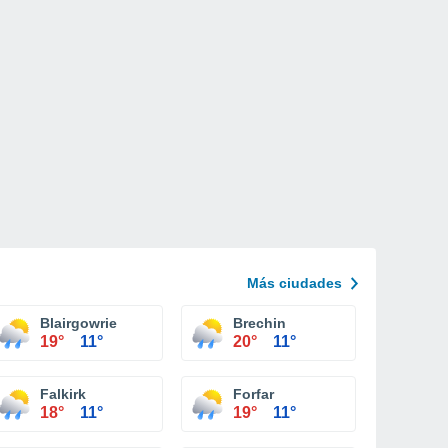
Más ciudades
Blairgowrie
Brechin
19°
11°
20°
11°
Falkirk
Forfar
18°
11°
19°
11°