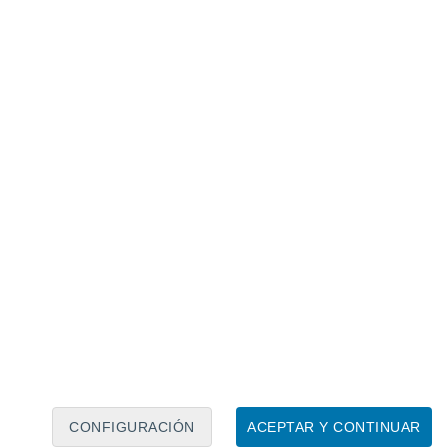
Calendario lunar
Lun
Mar
Mié
Jue
Vie
Sáb
Dom
9
10
11
12
13
14
15
16
17
18
19
20
21
22
CONFIGURACIÓN
ACEPTAR Y CONTINUAR