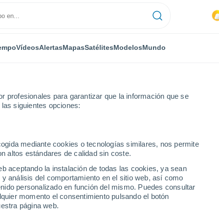
empo
Vídeos
Alertas
Mapas
Satélites
Modelos
Mundo
r profesionales para garantizar que la información que se
 las siguientes opciones:
ecogida mediante cookies o tecnologías similares, nos permite
on altos estándares de calidad sin coste.
eb aceptando la instalación de todas las cookies, ya sean
 y análisis del comportamiento en el sitio web, así como
...
ntenido personalizado en función del mismo. Puedes consultar
alquier momento el consentimiento pulsando el botón
Por horas
uestra página web.
Lluvias débiles en las próximas
horas