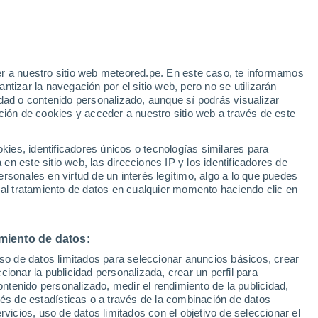
r a nuestro sitio web meteored.pe. En este caso, te informamos
/h
tizar la navegación por el sitio web, pero no se utilizarán
dad o contenido personalizado, aunque sí podrás visualizar
ción de cookies y acceder a nuestro sitio web a través de este
s
es, identificadores únicos o tecnologías similares para
n este sitio web, las direcciones IP y los identificadores de
rsonales en virtud de un interés legítimo, algo a lo que puedes
 al tratamiento de datos en cualquier momento haciendo clic en
iércoles
Jueves
Viernes
Sábado
12 Ago
13 Ago
14 Ago
15 Ago
miento de datos:
uso de datos limitados para seleccionar anuncios básicos, crear
70%
60%
ccionar la publicidad personalizada, crear un perfil para
0.5 mm
0.3 mm
ontenido personalizado, medir el rendimiento de la publicidad,
24°
/
12°
25°
/
15°
22°
/
14°
19°
/
10°
vés de estadísticas o a través de la combinación de datos
rvicios, uso de datos limitados con el objetivo de seleccionar el