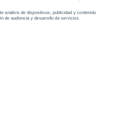
-
44
km/h
14
-
39
km/h
19
-
41
km/h
16
-
32
km/h
e análisis de dispositivos, publicidad y contenido
n de audiencia y desarrollo de servicios.
o
Oeste
4 Medio
18
-
36 km/h
FPS:
6-10
Oeste
3 Medio
19
-
38 km/h
FPS:
6-10
Oeste
2 Bajo
20
-
40 km/h
FPS:
no
Oeste
2 Bajo
20
-
40 km/h
FPS:
no
Oeste
1 Bajo
20
-
39 km/h
FPS:
no