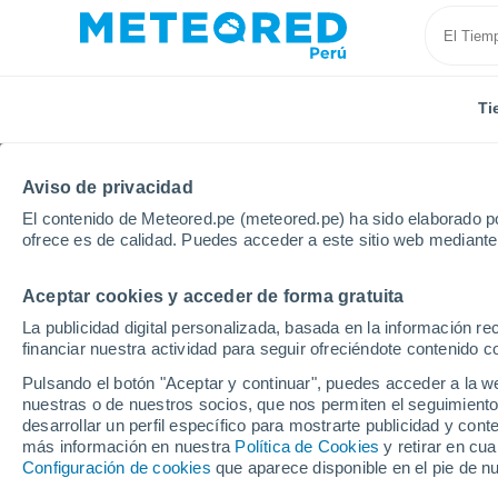
Ti
Aviso de privacidad
El contenido de Meteored.pe (meteored.pe) ha sido elaborado po
ofrece es de calidad. Puedes acceder a este sitio web mediante
Aceptar cookies y acceder de forma gratuita
Inicio
Reino Unido
Escocia Central
Kirriemuir
La publicidad digital personalizada, basada en la información r
financiar nuestra actividad para seguir ofreciéndote contenido c
Tiempo en Kirriemuir
Pulsando el botón "Aceptar y continuar", puedes acceder a la w
nuestras o de nuestros socios, que nos permiten el seguimiento
14:08
Domingo
desarrollar un perfil específico para mostrarte publicidad y co
más información en nuestra
Política de Cookies
y retirar en cu
Configuración de cookies
que aparece disponible en el pie de n
Nubes y claros