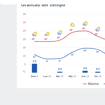
Gráficas del tiempo
35
30
25°
24°
25
22°
19°
20
19°
19°
15
15°
14°
12°
10
11°
2.3
8°
8°
5
0.5
0.3
0.3
°C
Dom
9
Lun
10
Mar
11
Mié
12
Jue
13
Vie
14
Máxima