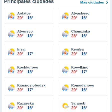
Principales ciudades
Más ciudades
Ardatov
Atyashevo
29°
16°
29°
16°
Atyurevo
Chamzinka
30°
18°
28°
16°
Insar
Kemlya
30°
17°
29°
16°
Kochkurovo
Kovylkino
29°
18°
30°
17°
Krasnoslobodsk
Romodanovo
30°
17°
29°
16°
Ruzaevka
Saransk
30°
16°
29°
16°