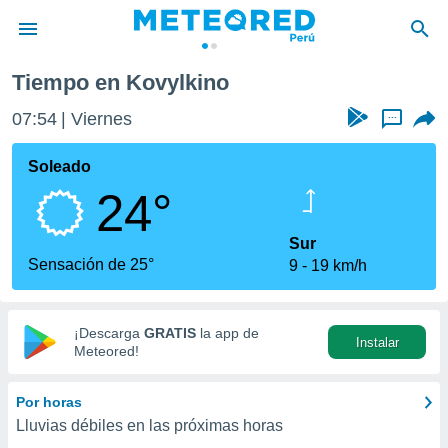
Tiempo en Kovylkino
privacidad
07:54
Viernes
...
o de
e
e) ha sido
Soleado
or
24°
es para
ue la
 que se
Sur
e calidad.
Sensación de 25°
9
19 km/h
eder a este
ediante las
opciones:
¡Descarga
GRATIS
la app de
Instalar
ookies y
Meteored!
e forma
Por horas
d digital
Lluvias débiles en las próximas horas
ada, basada