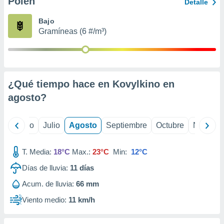
Polen
ados con el
Detalle
 seleccionar
o.
Bajo
Gramíneas (6 #/m³)
calización
precisa e
ión mediante
, publicidad
¿Qué tiempo hace en Kovylkino en
dos,
agosto
?
 publicidad
,
ón de
yo
Junio
Julio
Agosto
Septiembre
Octubre
Noviemb
 desarrollo
s.
T. Media:
18°C
Max.:
23°C
Min:
12°C
tros 1199
ios
Días de lluvia:
11
días
Acum. de lluvia:
66 mm
Viento medio:
11 km/h