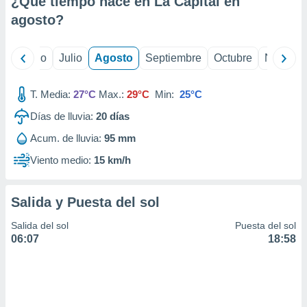
¿Qué tiempo hace en La Capital en
ados con el
 seleccionar
agosto
?
o.
calización
yo
Junio
Julio
Agosto
Septiembre
Octubre
Noviemb
precisa e
ión mediante
T. Media:
27°C
Max.:
29°C
Min:
25°C
, publicidad
Días de lluvia:
20
días
dos,
Acum. de lluvia:
95 mm
 publicidad
,
Viento medio:
15 km/h
ón de
 desarrollo
s.
Salida y Puesta del sol
tros 1199
Salida del sol
Puesta del sol
ios
06:07
18:58