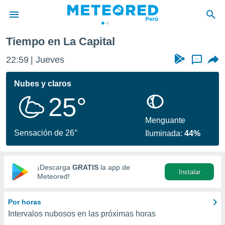
Tiempo en La Capital
privacidad
22:59
Jueves
...
o de
e
e) ha sido
Nubes y claros
or
25°
es para
ue la
 que se
Menguante
e calidad.
Sensación de 26°
Iluminada:
44%
eder a este
ediante las
opciones:
¡Descarga
GRATIS
la app de
Instalar
ookies y
Meteored!
e forma
Por horas
d digital
Intervalos nubosos en las próximas horas
ada, basada