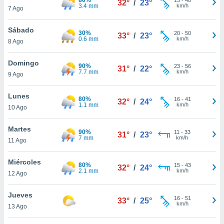
32°
/
23°
ublicidad y
3.4 mm
km/h
7 Ago
do en
Sábado
 mismo.
30%
20
-
50
33°
/
23°
0.6 mm
km/h
sultar más
8 Ago
 en nuestra
 Cookies
y
Domingo
90%
23
-
56
31°
/
22°
ualquier
7.7 mm
km/h
9 Ago
ento
Lunes
 botón
80%
16
-
41
32°
/
24°
1.1 mm
km/h
10 Ago
ación de
kies
 disponible
Martes
90%
11
-
33
31°
/
23°
e nuestra
7 mm
km/h
11 Ago
.
Miércoles
80%
IVAMENTE,
15
-
43
32°
/
24°
2.1 mm
km/h
12 Ago
as
Jueves
16
-
51
33°
/
25°
 a cookies
km/h
13 Ago
 no aceptar