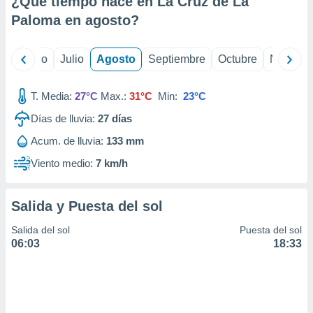
¿Qué tiempo hace en La Cruz de La
ados con el
 seleccionar
Paloma en
agosto
?
o.
calización
yo
Junio
Julio
Agosto
Septiembre
Octubre
Noviemb
precisa e
ión mediante
T. Media:
27°C
Max.:
31°C
Min:
23°C
, publicidad
Días de lluvia:
27
días
dos,
Acum. de lluvia:
133 mm
 publicidad
,
Viento medio:
7 km/h
ón de
 desarrollo
s.
Salida y Puesta del sol
tros 1199
Salida del sol
Puesta del sol
ios
06:03
18:33