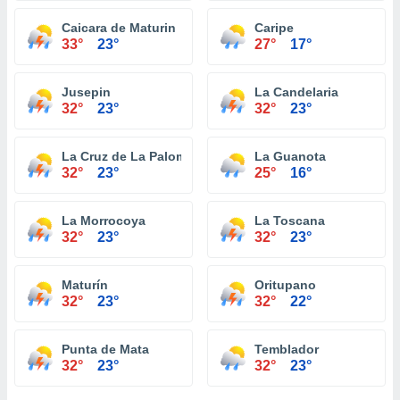
Caicara de Maturin
Caripe
33°
23°
27°
17°
Jusepin
La Candelaria
32°
23°
32°
23°
La Cruz de La Paloma
La Guanota
32°
23°
25°
16°
La Morrocoya
La Toscana
32°
23°
32°
23°
Maturín
Oritupano
32°
23°
32°
22°
Punta de Mata
Temblador
32°
23°
32°
23°