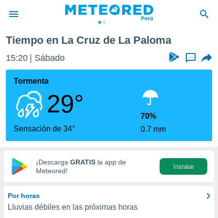
a
Tiempo en La Cruz de La Paloma
privacidad
15:20
Sábado
...
o de
e
e) ha sido
Tormenta
or
29°
es para
ue la
 que se
70%
e calidad.
Sensación de 34°
0.7 mm
eder a este
ediante las
opciones:
¡Descarga
GRATIS
la app de
Instalar
ookies y
Meteored!
e forma
Por horas
d digital
Lluvias débiles en las próximas horas
ada, basada