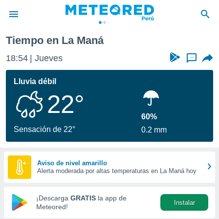
Tiempo en La Maná
privacidad
18:54
Jueves
...
o de
e
e) ha sido
Lluvia débil
or
22°
es para
ue la
 que se
60%
e calidad.
Sensación de 22°
0.2 mm
eder a este
ediante las
opciones:
Aviso de nivel amarillo
Alerta moderada por altas temperaturas en La Maná hoy
ookies y
e forma
¡Descarga
GRATIS
la app de
Instalar
d digital
Meteored!
ada, basada