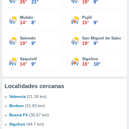
26°
21°
19°
8°
Mulalo
Pujilí
14°
8°
15°
9°
Salcedo
San Miguel de Salcedo
19°
9°
19°
9°
Saquisilí
Sigchos
14°
9°
16°
10°
Localidades cercanas
Valencia
(21.18 km)
Borbon
(21.83 km)
Buena Fé
(35.67 km)
Sigchos
(44.7 km)