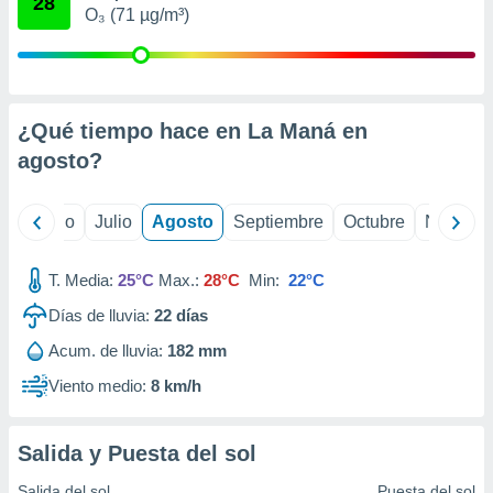
28
ados con el
O₃ (71 µg/m³)
 seleccionar
o.
calización
precisa e
ión mediante
¿Qué tiempo hace en La Maná en
agosto
?
, publicidad
dos,
yo
Junio
Julio
Agosto
Septiembre
Octubre
Noviemb
 publicidad
,
ón de
T. Media:
25°C
Max.:
28°C
Min:
22°C
 desarrollo
s.
Días de lluvia:
22
días
tros 1199
Acum. de lluvia:
182 mm
ios
Viento medio:
8 km/h
Salida y Puesta del sol
Salida del sol
Puesta del sol