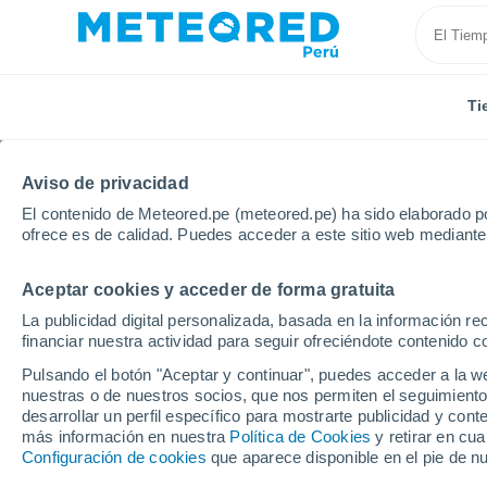
Ti
Aviso de privacidad
El contenido de Meteored.pe (meteored.pe) ha sido elaborado po
ofrece es de calidad. Puedes acceder a este sitio web mediante
Aceptar cookies y acceder de forma gratuita
Inicio
Canadá
Terranova y Labrador
Labrador C
La publicidad digital personalizada, basada en la información r
financiar nuestra actividad para seguir ofreciéndote contenido c
Tiempo en Labrador Cit
Pulsando el botón "Aceptar y continuar", puedes acceder a la w
nuestras o de nuestros socios, que nos permiten el seguimiento
05:56
Viernes
desarrollar un perfil específico para mostrarte publicidad y co
más información en nuestra
Política de Cookies
y retirar en cu
Configuración de cookies
que aparece disponible en el pie de n
Niebla