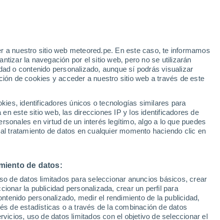
r a nuestro sitio web meteored.pe. En este caso, te informamos
h
tizar la navegación por el sitio web, pero no se utilizarán
dad o contenido personalizado, aunque sí podrás visualizar
ción de cookies y acceder a nuestro sitio web a través de este
s
es, identificadores únicos o tecnologías similares para
n este sitio web, las direcciones IP y los identificadores de
rsonales en virtud de un interés legítimo, algo a lo que puedes
 al tratamiento de datos en cualquier momento haciendo clic en
Lunes
Martes
Miércoles
Jueves
10 Ago
11 Ago
12 Ago
13 Ago
miento de datos:
uso de datos limitados para seleccionar anuncios básicos, crear
90%
80%
90%
80%
ccionar la publicidad personalizada, crear un perfil para
3.7 mm
2.5 mm
1.6 mm
1.5 mm
ontenido personalizado, medir el rendimiento de la publicidad,
20°
/
13°
19°
/
11°
17°
/
10°
19°
/
10°
vés de estadísticas o a través de la combinación de datos
rvicios, uso de datos limitados con el objetivo de seleccionar el