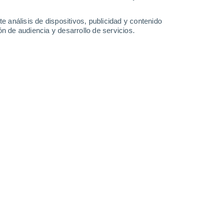
-
41
km/h
18
-
39
km/h
18
-
40
km/h
10
-
26
km/h
e análisis de dispositivos, publicidad y contenido
n de audiencia y desarrollo de servicios.
 de agosto
Noroeste
0 Bajo
°
5
-
12 km/h
FPS:
no
Noroeste
0 Bajo
°
5
-
14 km/h
FPS:
no
Noroeste
0 Bajo
°
5
-
14 km/h
FPS:
no
Noroeste
1 Bajo
°
5
-
15 km/h
FPS:
no
Noroeste
2 Bajo
°
7
-
19 km/h
FPS:
no