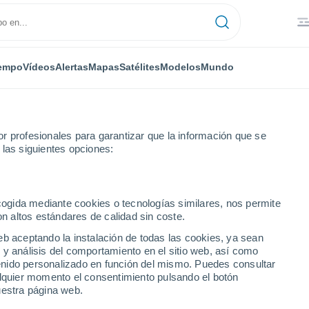
empo
Vídeos
Alertas
Mapas
Satélites
Modelos
Mundo
r profesionales para garantizar que la información que se
 las siguientes opciones:
ity
ecogida mediante cookies o tecnologías similares, nos permite
on altos estándares de calidad sin coste.
y - NL
eb aceptando la instalación de todas las cookies, ya sean
 y análisis del comportamiento en el sitio web, así como
...
ntenido personalizado en función del mismo. Puedes consultar
alquier momento el consentimiento pulsando el botón
Por horas
uestra página web.
Se esperan bancos de niebla en
las próximas horas