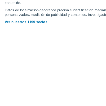
contenido.
15
-
33
km/h
16
-
35
km/h
16
7
-
21
km/h
Datos de localización geográfica precisa e identificación mediant
personalizados, medición de publicidad y contenido, investigació
Tiempo en Labrador City - NL hoy
, 7
Ver nuestros 1199 socios
Niebla
14°
06:00
Sensación T.
14
Niebla
14°
07:00
Sensación T.
14
Niebla
14°
08:00
Sensación T.
14
Cubierto
15°
09:00
Sensación T.
15
Cubierto
18°
11:00
Sensación T.
18