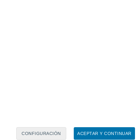
Calendario lunar
Lun
Mar
Mié
Jue
Vie
Sáb
Dom
7
8
9
10
11
12
13
14
15
16
17
18
19
20
CONFIGURACIÓN
ACEPTAR Y CONTINUAR