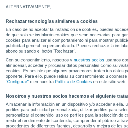
14°
ALTERNATIVAMENTE,
Rechazar tecnologías similares a cookies
Noroeste
En caso de no aceptar la instalación de cookies, puedes accede
Sensación de 14°
5
-
12 km/
de que solo se instalarán cookies que sean necesarias para garan
cookies para analizar el comportamiento ni para mostrar publici
publicidad general no personalizada. Puedes rechazar la instala
abono pulsando el botón "Rechazar".
Tiempo 1 - 7 días
Mapa de lluvia
Satélites
Modelo
Con su consentimiento, nosotros y
nuestros socios
usamos cooki
almacenar, acceder y procesar datos personales como su visita e
cookies. Es posible que algunos proveedores traten tus datos pe
oponerte. Para ello, puede retirar su consentimiento u oponerse
Mañana
Domingo
Hoy
"Configurar"
o en nuestra
Política de Cookies
en este sitio web.
8 Ago
9 Ago
7 Ago
Nosotros y nuestros socios hacemos el siguiente trata
Almacenar la información en un dispositivo y/o acceder a ella, 
90%
perfiles para publicidad personalizada, utilizar perfiles para sele
10 mm
personalizar el contenido, uso de perfiles para la selección de c
27°
/
15°
19°
/
15°
25°
/
13°
medir el rendimiento del contenido, comprender al público a tra
procedentes de diferentes fuentes, desarrollo y mejora de los se