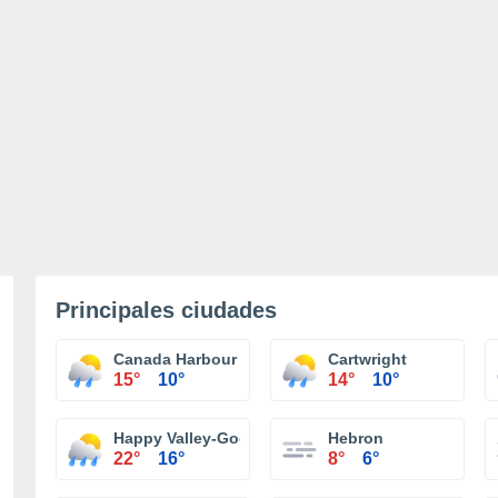
Principales ciudades
Canada Harbour
Cartwright
15°
10°
14°
10°
Happy Valley-Goose Bay
Hebron
22°
16°
8°
6°