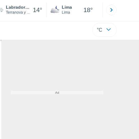
Labrador City
Lima
Cuzco
14°
18°
Terranova y Labrador
Lima
Cusco
°C