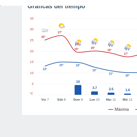
Gráficas del tiempo
35
30
27°
25°
25
20°
19°
19°
20
17°
15
15°
15°
13°
13°
10
11°
10°
10
5
3.7
2.5
1.6
°C
Vie
7
Sáb
8
Dom
9
Lun
10
Mar
11
Mié
12
Máxima