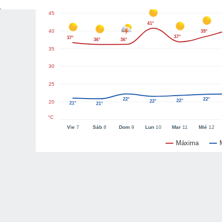
45
41°
40
39°
37°
37°
36°
36°
35
30
25
22°
22°
22°
22°
20
21°
21°
°C
Vie
7
Sáb
8
Dom
9
Lun
10
Mar
11
Mié
12
Máxima