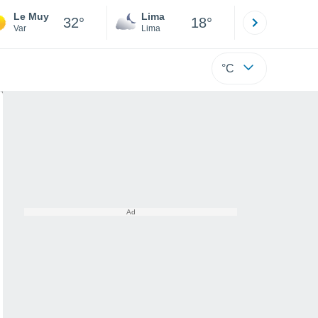
Le Muy
Lima
Cuzco
32°
18°
Var
Lima
Cusco
°C