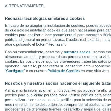
32°
ALTERNATIVAMENTE,
Rechazar tecnologías similares a cookies
UV
5 Medi
En caso de no aceptar la instalación de cookies, puedes accede
Sensación de 33°
FPS
6-10
de que solo se instalarán cookies que sean necesarias para garan
cookies para analizar el comportamiento ni para mostrar publici
publicidad general no personalizada. Puedes rechazar la instala
abono pulsando el botón "Rechazar".
Tiempo 1 - 7 días
Mapa de nubosidad
Satélites
M
Con su consentimiento, nosotros y
nuestros socios
usamos cooki
almacenar, acceder y procesar datos personales como su visita e
cookies. Es posible que algunos proveedores traten tus datos pe
oponerte. Para ello, puede retirar su consentimiento u oponerse
Mañana
Domingo
Hoy
"Configurar"
o en nuestra
Política de Cookies
en este sitio web.
8 Ago
9 Ago
7 Ago
Nosotros y nuestros socios hacemos el siguiente trata
Almacenar la información en un dispositivo y/o acceder a ella, 
perfiles para publicidad personalizada, utilizar perfiles para sele
personalizar el contenido, uso de perfiles para la selección de c
36°
/
21°
36°
/
22°
37°
/
21°
medir el rendimiento del contenido, comprender al público a tra
procedentes de diferentes fuentes, desarrollo y mejora de los se