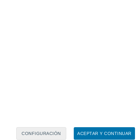
Calendario lunar
Lun
Mar
Mié
Jue
Vie
Sáb
Dom
7
8
9
10
11
12
13
14
15
16
17
18
19
20
CONFIGURACIÓN
ACEPTAR Y CONTINUAR
7.5