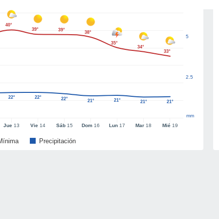
40°
39°
39°
38°
5
35°
34°
33°
2.5
22°
22°
22°
21°
21°
21°
21°
mm
Jue
13
Vie
14
Sáb
15
Dom
16
Lun
17
Mar
18
Mié
19
Mínima
Precipitación