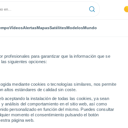
empo
Vídeos
Alertas
Mapas
Satélites
Modelos
Mundo
r profesionales para garantizar que la información que se
 las siguientes opciones:
Le Muy
ecogida mediante cookies o tecnologías similares, nos permite
on altos estándares de calidad sin coste.
eb aceptando la instalación de todas las cookies, ya sean
 y análisis del comportamiento en el sitio web, así como
...
ntenido personalizado en función del mismo. Puedes consultar
alquier momento el consentimiento pulsando el botón
Por horas
uestra página web.
Calor Húmedo Sofocante en las
próximas horas