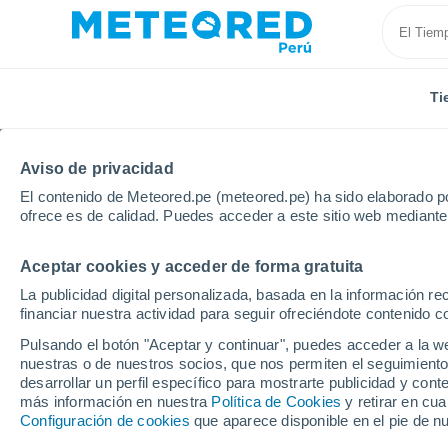
Ti
Aviso de privacidad
El contenido de Meteored.pe (meteored.pe) ha sido elaborado po
ofrece es de calidad. Puedes acceder a este sitio web mediante
Aceptar cookies y acceder de forma gratuita
Inicio
Francia
Provenza-Alpes-Costa Azul
Var
La publicidad digital personalizada, basada en la información r
financiar nuestra actividad para seguir ofreciéndote contenido c
Tiempo en Le Muy
Pulsando el botón "Aceptar y continuar", puedes acceder a la w
nuestras o de nuestros socios, que nos permiten el seguimiento
10:47
Viernes
desarrollar un perfil específico para mostrarte publicidad y co
más información en nuestra
Política de Cookies
y retirar en cu
Configuración de cookies
que aparece disponible en el pie de n
Soleado