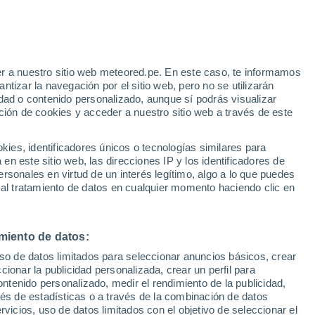
Aviso de nivel naranja
Alerta importante por altas
temperaturas en Le Muy hoy
o
r a nuestro sitio web meteored.pe. En este caso, te informamos
tizar la navegación por el sitio web, pero no se utilizarán
dad o contenido personalizado, aunque sí podrás visualizar
ción de cookies y acceder a nuestro sitio web a través de este
odelos
es, identificadores únicos o tecnologías similares para
n este sitio web, las direcciones IP y los identificadores de
rsonales en virtud de un interés legítimo, algo a lo que puedes
 al tratamiento de datos en cualquier momento haciendo clic en
Lunes
Martes
Miércoles
Jueves
10 Ago
11 Ago
12 Ago
13 Ago
miento de datos:
uso de datos limitados para seleccionar anuncios básicos, crear
ccionar la publicidad personalizada, crear un perfil para
ontenido personalizado, medir el rendimiento de la publicidad,
41°
/
22°
37°
/
22°
39°
/
22°
40°
/
22°
vés de estadísticas o a través de la combinación de datos
rvicios, uso de datos limitados con el objetivo de seleccionar el