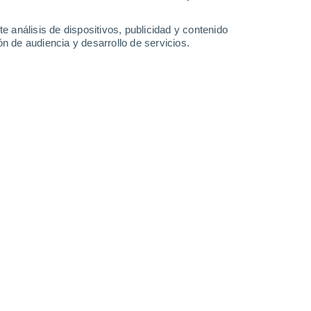
-
40
km/h
12
-
36
km/h
12
-
32
km/h
12
-
38
km/h
e análisis de dispositivos, publicidad y contenido
n de audiencia y desarrollo de servicios.
Suroeste
5 Medio
3
-
17 km/h
FPS:
6-10
Sur
7 Alto
4
-
19 km/h
FPS:
15-25
Sur
8 ¡Muy Alto!
7
-
24 km/h
FPS:
25-50
Sureste
8 ¡Muy Alto!
12
-
31 km/h
FPS:
25-50
Sureste
7 Alto
15
-
38 km/h
FPS:
15-25