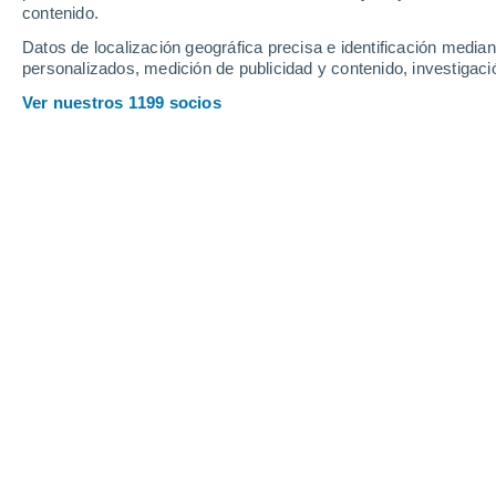
contenido.
13
-
36
km/h
14
-
36
km/h
14
15
-
40
km/h
Datos de localización geográfica precisa e identificación mediant
personalizados, medición de publicidad y contenido, investigació
Tiempo en Le Muy hoy
, 7 de agosto
Ver nuestros 1199 socios
Soleado
32°
11:00
Sensación T.
33°
Soleado
34°
12:00
Sensación T.
35°
Soleado
36°
13:00
Sensación T.
37°
Nubes y claros
36°
14:00
Sensación T.
37°
Soleado
36°
15:00
Sensación T.
37°