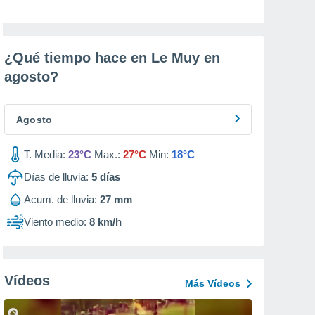
¿Qué tiempo hace en Le Muy en
agosto
?
Agosto
T. Media:
23°C
Max.:
27°C
Min:
18°C
Días de lluvia:
5
días
Acum. de lluvia:
27 mm
Viento medio:
8 km/h
Vídeos
Más Vídeos