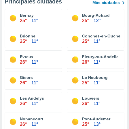
Principales ciudades
Más ciudades
Bernay
Bourg-Achard
25°
11°
25°
12°
Brionne
Conches-en-Ouche
25°
11°
25°
11°
Evreux
Fleury-sur-Andelle
26°
11°
26°
11°
Gisors
Le Neubourg
26°
11°
25°
11°
Les Andelys
Louviers
26°
11°
26°
11°
Nonancourt
Pont-Audemer
26°
11°
25°
13°