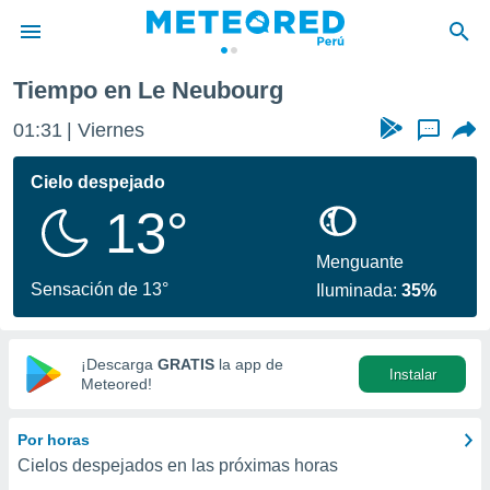
Tiempo en Le Neubourg
privacidad
01:31
Viernes
...
o de
e
e) ha sido
Cielo despejado
or
13°
es para
ue la
 que se
Menguante
e calidad.
Sensación de 13°
Iluminada:
35%
eder a este
ediante las
opciones:
¡Descarga
GRATIS
la app de
Instalar
ookies y
Meteored!
e forma
Por horas
d digital
Cielos despejados en las próximas horas
ada, basada