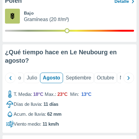
Polen
ados con el
Detalle
 seleccionar
o.
Bajo
Gramíneas (20 #/m³)
calización
precisa e
ión mediante
, publicidad
¿Qué tiempo hace en Le Neubourg en
dos,
agosto
?
 publicidad
,
ón de
yo
Junio
Julio
Agosto
Septiembre
Octubre
Noviemb
 desarrollo
s.
T. Media:
18°C
Max.:
23°C
Min:
13°C
tros 1199
ios
Días de lluvia:
11
días
Acum. de lluvia:
62 mm
Viento medio:
11 km/h