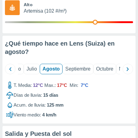
ados con el
Alto
 seleccionar
Artemisa (102 #/m³)
o.
calización
precisa e
ión mediante
¿Qué tiempo hace en Lens (Suiza) en
, publicidad
agosto
?
dos,
 publicidad
,
yo
Junio
Julio
Agosto
Septiembre
Octubre
Noviemb
ón de
 desarrollo
T. Media:
12°C
Max.:
17°C
Min:
7°C
s.
Días de lluvia:
15
días
tros 1199
ios
Acum. de lluvia:
125 mm
Viento medio:
4 km/h
Salida y Puesta del sol