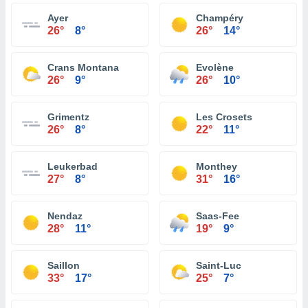
Ayer
Champéry
26°
8°
26°
14°
Crans Montana
Evolène
26°
9°
26°
10°
Grimentz
Les Crosets
26°
8°
22°
11°
Leukerbad
Monthey
27°
8°
31°
16°
Nendaz
Saas-Fee
28°
11°
19°
9°
Saillon
Saint-Luc
33°
17°
25°
7°