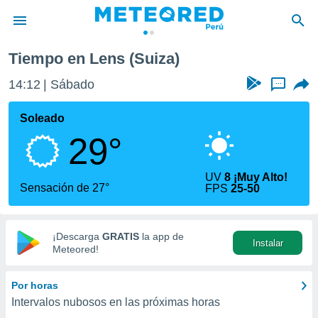
Tiempo en Lens (Suiza)
privacidad
14:12
Sábado
...
o de
e
e) ha sido
Soleado
or
29°
es para
ue la
 que se
UV
8 ¡Muy Alto!
e calidad.
Sensación de 27°
FPS
25-50
eder a este
ediante las
opciones:
¡Descarga
GRATIS
la app de
Instalar
ookies y
Meteored!
e forma
Por horas
d digital
Intervalos nubosos en las próximas horas
ada, basada