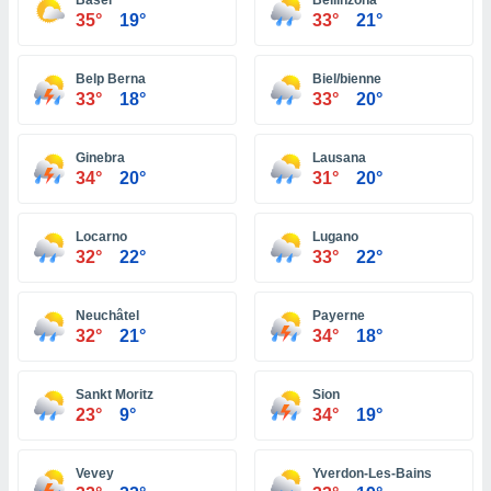
Basel
Bellinzona
ón de
35°
19°
33°
21°
uedes
uestro sitio
ed.pe. En
Belp Berna
Biel/bienne
te
33°
18°
33°
20°
 de que
talarán
e sean
Ginebra
Lausana
para
34°
20°
31°
20°
a
por el sitio
o se
Locarno
Lugano
cookies para
32°
22°
33°
22°
nto ni para
Neuchâtel
Payerne
licidad o
32°
21°
34°
18°
ado, aunque
sualizar
Sankt Moritz
Sion
general no
23°
9°
34°
19°
ada. Puedes
 instalación
y acceder a
Vevey
Yverdon-Les-Bains
io web a