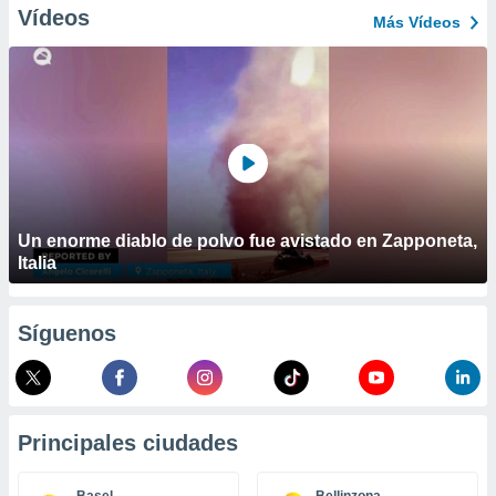
ublicidad y
Vídeos
Más Vídeos
do en
 mismo.
sultar más
 en nuestra
 Cookies
y
ualquier
ento
 botón
ación de
Un enorme diablo de polvo fue avistado en Zapponeta,
kies
Italia
 disponible
e nuestra
.
Síguenos
IVAMENTE,
as
Principales ciudades
 a cookies
 no aceptar