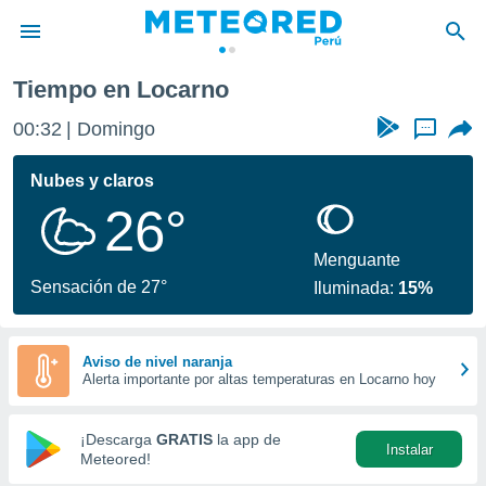
Tiempo en Locarno
privacidad
00:32
Domingo
...
o de
e
e) ha sido
Nubes y claros
or
26°
es para
ue la
 que se
Menguante
e calidad.
Sensación de 27°
Iluminada:
15%
eder a este
ediante las
opciones:
Aviso de nivel naranja
Alerta importante por altas temperaturas en Locarno hoy
ookies y
e forma
¡Descarga
GRATIS
la app de
Instalar
d digital
Meteored!
ada, basada