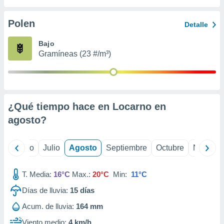
ados con el
 seleccionar
o.
Polen
Detalle
calización
Bajo
precisa e
Gramíneas (23 #/m³)
ión mediante
, publicidad
dos,
 publicidad
¿Qué tiempo hace en Locarno en
,
agosto
?
ón de
 desarrollo
s.
yo
Junio
Julio
Agosto
Septiembre
Octubre
Noviemb
tros 1199
ios
T. Media:
16°C
Max.:
20°C
Min:
11°C
Días de lluvia:
15
días
Acum. de lluvia:
164 mm
Viento medio:
4 km/h