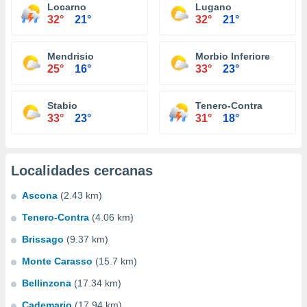
Locarno
Lugano
32°
21°
32°
21°
Mendrisio
Morbio Inferiore
25°
16°
33°
23°
Stabio
Tenero-Contra
33°
23°
31°
18°
Localidades cercanas
Ascona
(2.43 km)
Tenero-Contra
(4.06 km)
Brissago
(9.37 km)
Monte Carasso
(15.7 km)
Bellinzona
(17.34 km)
Cademario
(17.94 km)