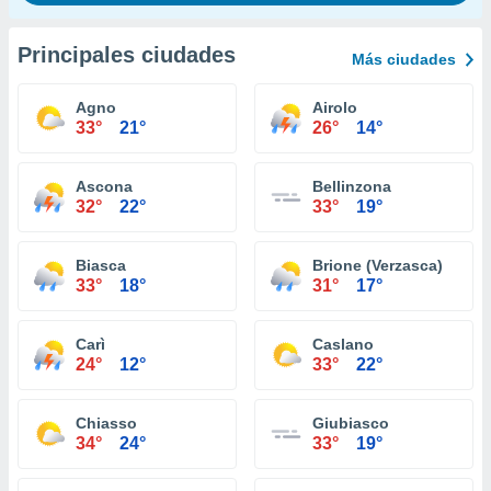
Principales ciudades
Más ciudades
Agno
Airolo
33°
21°
26°
14°
Ascona
Bellinzona
32°
22°
33°
19°
Biasca
Brione (Verzasca)
33°
18°
31°
17°
Carì
Caslano
24°
12°
33°
22°
Chiasso
Giubiasco
34°
24°
33°
19°