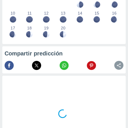
10
11
12
13
14
15
16
17
18
19
20
Compartir predicción