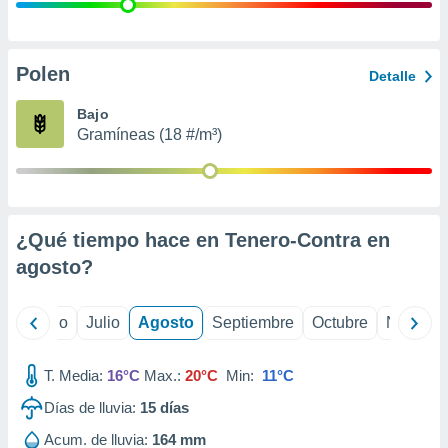
ados con el
 seleccionar
o.
calización
Polen
Detalle
precisa e
ión mediante
Bajo
Gramíneas (18 #/m³)
, publicidad
dos,
 publicidad
,
¿Qué tiempo hace en Tenero-Contra en
ón de
 desarrollo
agosto
?
s.
tros 1199
yo
Junio
Julio
Agosto
Septiembre
Octubre
Noviemb
ios
T. Media:
16°C
Max.:
20°C
Min:
11°C
Días de lluvia:
15
días
Acum. de lluvia:
164 mm