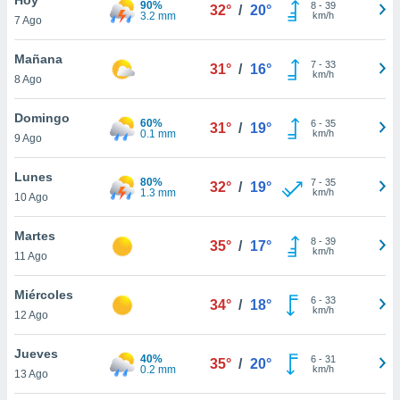
90%
ublicidad y
8
-
39
32°
/
20°
3.2 mm
km/h
7 Ago
do en
 mismo.
Mañana
7
-
33
31°
/
16°
sultar más
km/h
8 Ago
 en nuestra
 Cookies
y
Domingo
60%
6
-
35
ualquier
31°
/
19°
0.1 mm
km/h
9 Ago
ento
 botón
Lunes
80%
7
-
35
32°
/
19°
ación de
1.3 mm
km/h
10 Ago
kies
 disponible
Martes
8
-
39
e nuestra
35°
/
17°
km/h
11 Ago
.
Miércoles
IVAMENTE,
6
-
33
34°
/
18°
km/h
12 Ago
as
Jueves
40%
6
-
31
35°
/
20°
 a cookies
0.2 mm
km/h
13 Ago
 no aceptar