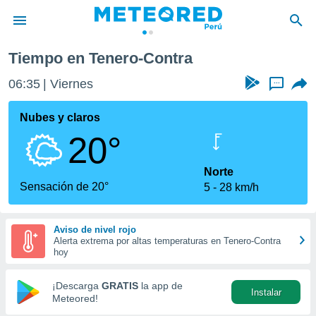
Tiempo en Tenero-Contra
privacidad
06:35
Viernes
...
o de
e
e) ha sido
Nubes y claros
or
20°
es para
ue la
 que se
Norte
e calidad.
Sensación de 20°
5
28 km/h
eder a este
ediante las
opciones:
Aviso de nivel rojo
Alerta extrema por altas temperaturas en Tenero-Contra
ookies y
hoy
e forma
¡Descarga
GRATIS
la app de
Instalar
d digital
Meteored!
ada, basada