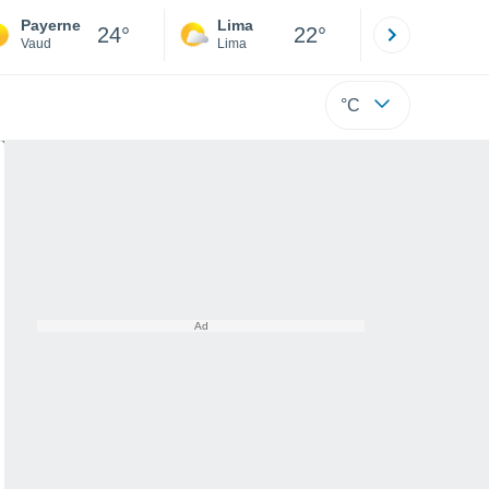
Payerne
Lima
Cuzco
24°
22°
Vaud
Lima
Cusco
°C