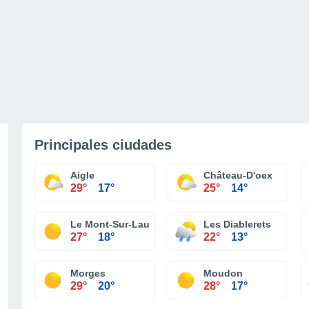
Principales ciudades
Aigle
Château-D'oex
29°
17°
25°
14°
Le Mont-Sur-Lausanne
Les Diablerets
27°
18°
22°
13°
Morges
Moudon
29°
20°
28°
17°