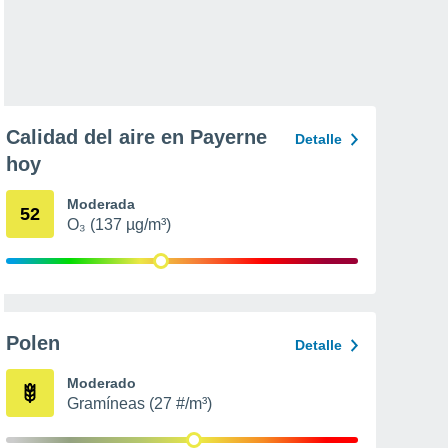
Calidad del aire en Payerne
Detalle
hoy
Moderada
52
O₃ (137 µg/m³)
Polen
Detalle
Moderado
Gramíneas (27 #/m³)