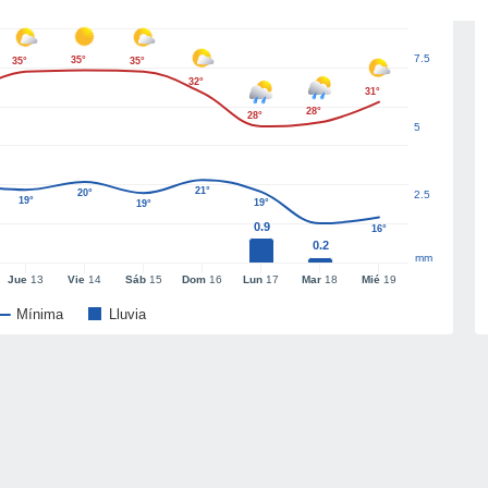
7.5
35°
35°
35°
32°
31°
28°
28°
5
21°
20°
2.5
19°
19°
19°
0.9
16°
0.2
mm
Jue
13
Vie
14
Sáb
15
Dom
16
Lun
17
Mar
18
Mié
19
Mínima
Lluvia