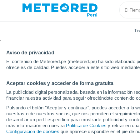
Ti
Aviso de privacidad
El contenido de Meteored.pe (meteored.pe) ha sido elaborado po
ofrece es de calidad. Puedes acceder a este sitio web mediante
Aceptar cookies y acceder de forma gratuita
Inicio
Suiza
Vaud
Payerne
La publicidad digital personalizada, basada en la información r
financiar nuestra actividad para seguir ofreciéndote contenido c
Tiempo en Payerne
Pulsando el botón "Aceptar y continuar", puedes acceder a la w
nuestras o de nuestros socios, que nos permiten el seguimiento
20:20
Viernes
desarrollar un perfil específico para mostrarte publicidad y co
más información en nuestra
Política de Cookies
y retirar en cu
Configuración de cookies
que aparece disponible en el pie de n
Nubes y claros