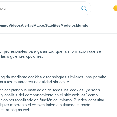
empo
Vídeos
Alertas
Mapas
Satélites
Modelos
Mundo
r profesionales para garantizar que la información que se
 las siguientes opciones:
ecogida mediante cookies o tecnologías similares, nos permite
on altos estándares de calidad sin coste.
eb aceptando la instalación de todas las cookies, ya sean
 y análisis del comportamiento en el sitio web, así como
...
ntenido personalizado en función del mismo. Puedes consultar
alquier momento el consentimiento pulsando el botón
Por horas
uestra página web.
Cielos despejados en las
próximas horas