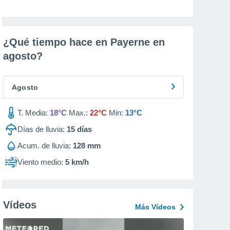
¿Qué tiempo hace en Payerne en
agosto
?
Agosto
T. Media:
18°C
Max.:
22°C
Min:
13°C
Días de lluvia:
15
días
Acum. de lluvia:
128 mm
Viento medio:
5 km/h
Vídeos
Más Vídeos