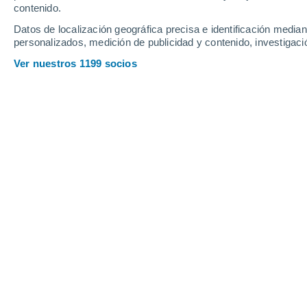
contenido.
7
-
21
km/h
18
-
40
km/h
9
14
-
31
km/h
Datos de localización geográfica precisa e identificación mediant
personalizados, medición de publicidad y contenido, investigació
Tiempo en Payerne hoy
, 7 de agosto
Ver nuestros 1199 socios
Soleado
30°
17:00
Sensación T.
29°
Soleado
30°
18:00
Sensación T.
29°
Nubes y claros
30°
19:00
Sensación T.
29°
Nubes y claros
26°
20:00
Sensación T.
26°
Soleado
24°
21:00
Sensación T.
26°