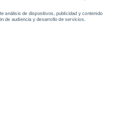
-
30
km/h
8
-
25
km/h
8
-
24
km/h
4
-
18
km/h
e análisis de dispositivos, publicidad y contenido
n de audiencia y desarrollo de servicios.
Noreste
3 Medio
7
-
20 km/h
FPS:
6-10
Norte
2 Bajo
7
-
27 km/h
FPS:
no
Este
1 Bajo
7
-
19 km/h
FPS:
no
Noreste
0 Bajo
11
-
23 km/h
FPS:
no
Noreste
0 Bajo
10
-
22 km/h
FPS:
no