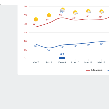
40
35
33°
33°
33°
32°
31°
30
28°
25
20
20°
19°
18°
18°
18°
15
16°
0.3
°C
Vie
7
Sáb
8
Dom
9
Lun
10
Mar
11
Mié
12
Máxima