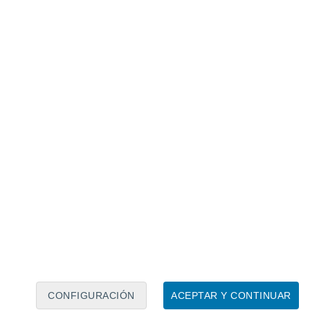
Calendario lunar
Lun
Mar
Mié
Jue
Vie
Sáb
Dom
7
8
9
10
11
12
13
14
15
16
17
18
19
20
CONFIGURACIÓN
ACEPTAR Y CONTINUAR
10