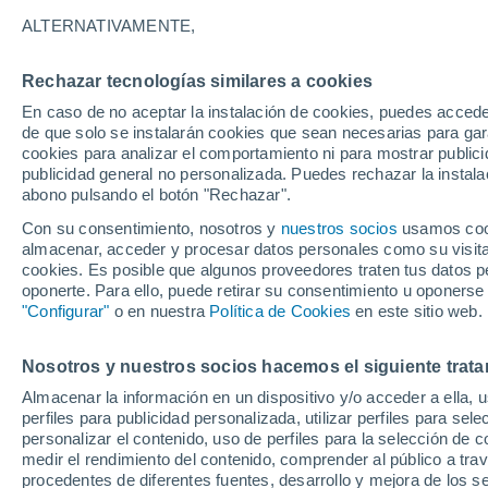
26°
ALTERNATIVAMENTE,
Rechazar tecnologías similares a cookies
Noreste
En caso de no aceptar la instalación de cookies, puedes accede
Sensación de 26°
11
-
23 km
de que solo se instalarán cookies que sean necesarias para garan
cookies para analizar el comportamiento ni para mostrar publici
publicidad general no personalizada. Puedes rechazar la instala
abono pulsando el botón "Rechazar".
Tiempo 1 - 7 días
Mapa de nubosidad
Satélites
M
Con su consentimiento, nosotros y
nuestros socios
usamos cooki
almacenar, acceder y procesar datos personales como su visita e
cookies. Es posible que algunos proveedores traten tus datos pe
oponerte. Para ello, puede retirar su consentimiento u oponerse
Mañana
Domingo
Hoy
"Configurar"
o en nuestra
Política de Cookies
en este sitio web.
8 Ago
9 Ago
7 Ago
Nosotros y nuestros socios hacemos el siguiente trata
Almacenar la información en un dispositivo y/o acceder a ella, 
40%
perfiles para publicidad personalizada, utilizar perfiles para sele
0.3 mm
personalizar el contenido, uso de perfiles para la selección de c
31°
/
16°
33°
/
18°
30°
/
17°
medir el rendimiento del contenido, comprender al público a tra
procedentes de diferentes fuentes, desarrollo y mejora de los se