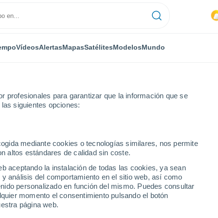
empo
Vídeos
Alertas
Mapas
Satélites
Modelos
Mundo
r profesionales para garantizar que la información que se
 las siguientes opciones:
ecogida mediante cookies o tecnologías similares, nos permite
on altos estándares de calidad sin coste.
eb aceptando la instalación de todas las cookies, ya sean
 y análisis del comportamiento en el sitio web, así como
...
ntenido personalizado en función del mismo. Puedes consultar
alquier momento el consentimiento pulsando el botón
Por horas
uestra página web.
Intervalos nubosos en las
próximas horas