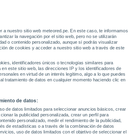
r a nuestro sitio web meteored.pe. En este caso, te informamos
/h
tizar la navegación por el sitio web, pero no se utilizarán
dad o contenido personalizado, aunque sí podrás visualizar
ción de cookies y acceder a nuestro sitio web a través de este
odelos
es, identificadores únicos o tecnologías similares para
n este sitio web, las direcciones IP y los identificadores de
rsonales en virtud de un interés legítimo, algo a lo que puedes
 al tratamiento de datos en cualquier momento haciendo clic en
omingo
Lunes
Martes
Miércoles
9 Ago
10 Ago
11 Ago
12 Ago
miento de datos:
uso de datos limitados para seleccionar anuncios básicos, crear
ccionar la publicidad personalizada, crear un perfil para
ontenido personalizado, medir el rendimiento de la publicidad,
32°
/
15°
29°
/
18°
29°
/
17°
34°
/
18°
vés de estadísticas o a través de la combinación de datos
rvicios, uso de datos limitados con el objetivo de seleccionar el