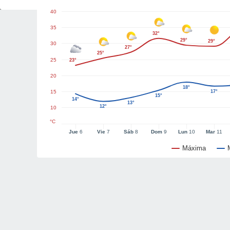
40
35
32°
29°
29°
30
27°
25°
25
23°
20
18°
15
17°
15°
14°
13°
12°
10
°C
Jue
6
Vie
7
Sáb
8
Dom
9
Lun
10
Mar
11
Máxima