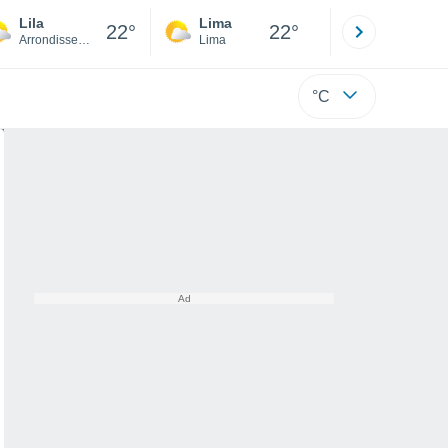
Lila
Lima
Cuzco
22°
22°
Arrondissement of Lille
Lima
Cusco
°C