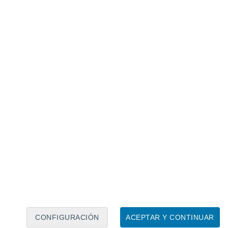
Calendario lunar
Lun
Mar
Mié
Jue
Vie
Sáb
Dom
6
7
8
9
10
11
12
13
14
15
16
17
18
19
CONFIGURACIÓN
ACEPTAR Y CONTINUAR
6