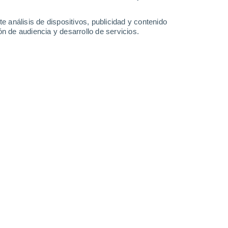
-
28
km/h
14
-
36
km/h
14
-
32
km/h
14
-
27
km/h
e análisis de dispositivos, publicidad y contenido
n de audiencia y desarrollo de servicios.
Oeste
3 Medio
14
-
36 km/h
FPS:
6-10
Oeste
2 Bajo
13
-
32 km/h
FPS:
no
Noroeste
1 Bajo
11
-
30 km/h
FPS:
no
Norte
0 Bajo
13
-
29 km/h
FPS:
no
Norte
0 Bajo
7
-
27 km/h
FPS:
no