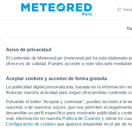
Ti
Aviso de privacidad
El contenido de Meteored.pe (meteored.pe) ha sido elaborado po
ofrece es de calidad. Puedes acceder a este sitio web mediante
Aceptar cookies y acceder de forma gratuita
Inicio
Francia
Alta Francia
Norte
Lille
La publicidad digital personalizada, basada en la información r
financiar nuestra actividad para seguir ofreciéndote contenido c
Tiempo en Lille
Pulsando el botón "Aceptar y continuar", puedes acceder a la w
nuestras o de nuestros socios, que nos permiten el seguimiento
18:15
Jueves
desarrollar un perfil específico para mostrarte publicidad y co
más información en nuestra
Política de Cookies
y retirar en cu
Configuración de cookies
que aparece disponible en el pie de n
Nubes y claros