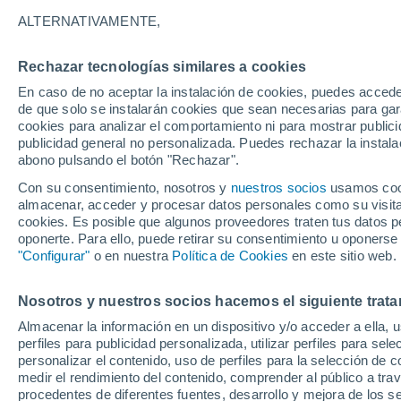
22°
ALTERNATIVAMENTE,
Rechazar tecnologías similares a cookies
Oeste
En caso de no aceptar la instalación de cookies, puedes accede
Sensación de 25°
13
-
32 km
de que solo se instalarán cookies que sean necesarias para garan
cookies para analizar el comportamiento ni para mostrar publici
publicidad general no personalizada. Puedes rechazar la instala
abono pulsando el botón "Rechazar".
Tiempo 1 - 7 días
Mapa de nubosidad
Satélites
M
Con su consentimiento, nosotros y
nuestros socios
usamos cooki
almacenar, acceder y procesar datos personales como su visita e
cookies. Es posible que algunos proveedores traten tus datos pe
oponerte. Para ello, puede retirar su consentimiento u oponerse
Mañana
Sábado
D
Hoy
"Configurar"
o en nuestra
Política de Cookies
en este sitio web.
7 Ago
8 Ago
6 Ago
Nosotros y nuestros socios hacemos el siguiente trata
Almacenar la información en un dispositivo y/o acceder a ella, 
perfiles para publicidad personalizada, utilizar perfiles para sele
personalizar el contenido, uso de perfiles para la selección de c
25°
/
12°
27°
/
13°
23°
/
14°
medir el rendimiento del contenido, comprender al público a tra
procedentes de diferentes fuentes, desarrollo y mejora de los se