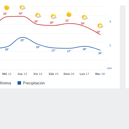
34°
34°
31°
4
30°
29°
29°
24°
23°
2
19°
18°
18°
17°
17°
16°
mm
Mié
12
Jue
13
Vie
14
Sáb
15
Dom
16
Lun
17
Mar
18
Mínima
Precipitación