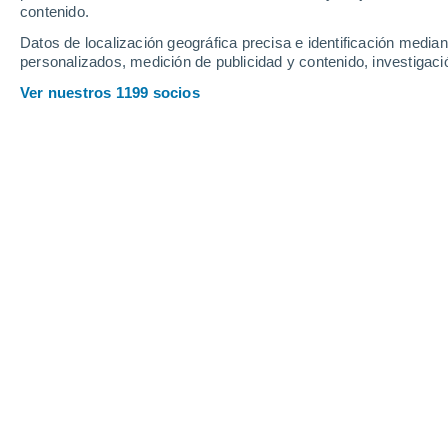
contenido.
13
-
32
km/h
10
-
28
km/h
10
18
-
36
km/h
Datos de localización geográfica precisa e identificación mediant
personalizados, medición de publicidad y contenido, investigació
Tiempo en Lille hoy
, 6 de agosto
Ver nuestros 1199 socios
Cubierto
22°
17:00
Sensación T.
25°
Nubes y claros
22°
18:00
Sensación T.
25°
Nubes y claros
22°
19:00
Sensación T.
22°
Nubes y claros
21°
20:00
Sensación T.
21°
Soleado
19°
21:00
Sensación T.
19°